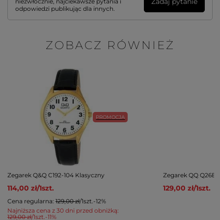
Zadaj pytanie
niezwłocznie, najciekawsze pytania i
odpowiedzi publikując dla innych.
ZOBACZ RÓWNIEŻ
PROMOCJA
Zegarek Q&Q C192-104 Klasyczny
Zegarek QQ Q26B-0
114,00 zł
/
1
szt.
129,00 zł
/
1
szt.
Cena regularna:
129,00 zł
/
1
szt.
-12%
Najniższa cena z 30 dni przed obniżką:
129,00 zł
/
1
szt.
-11%