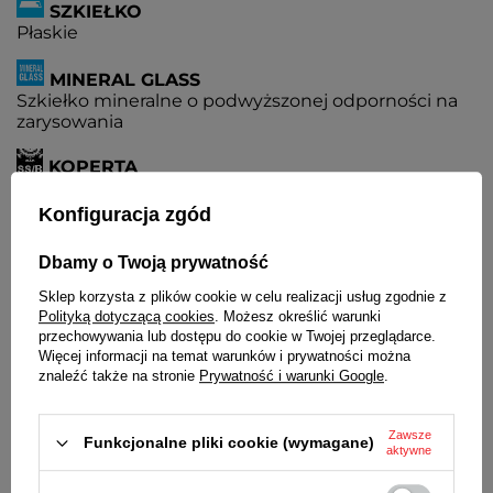
SZKIEŁKO
Płaskie
MINERAL GLASS
Szkiełko mineralne o podwyższonej odporności na
zarysowania
KOPERTA
Metalowa, nierdzewna
Konfiguracja zgód
PASEK
Skórzany
Dbamy o Twoją prywatność
Sklep korzysta z plików cookie w celu realizacji usług zgodnie z
BATERIA
Polityką dotyczącą cookies
. Możesz określić warunki
Czas działania zegarka bez konieczności wymiany
przechowywania lub dostępu do cookie w Twojej przeglądarce.
baterii - 3 lata
Więcej informacji na temat warunków i prywatności można
znaleźć także na stronie
Prywatność i warunki Google
.
MECHANIZM
MYIOTA
Zawsze
ŚREDNICA KOPERTY
Funkcjonalne pliki cookie (wymagane)
aktywne
40 mm