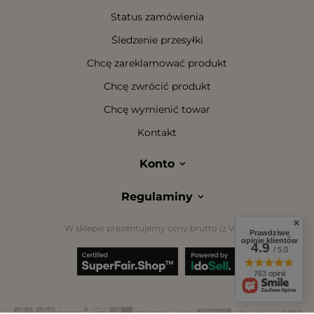
Status zamówienia
Śledzenie przesyłki
Chcę zareklamować produkt
Chcę zwrócić produkt
Chcę wymienić towar
Kontakt
Konto
Regulaminy
W sklepie prezentujemy ceny brutto (z VAT).
Prawdziwe
opinie klientów
4.9
/ 5.0
763 opinii