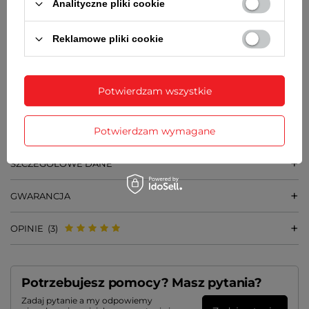
GRUBOŚĆ KOPERTY
Analityczne pliki cookie
9 mm
Reklamowe pliki cookie
ŚREDNICA SZKIEŁKA
34 mm
SZEROKOŚĆ PASKA PRZY KOPERCIE
20 mm
Potwierdzam wszystkie
WAGA
36 g
Potwierdzam wymagane
SZCZEGÓŁOWE DANE
GWARANCJA
OPINIE
(3)
Potrzebujesz pomocy? Masz pytania?
Zadaj pytanie a my odpowiemy