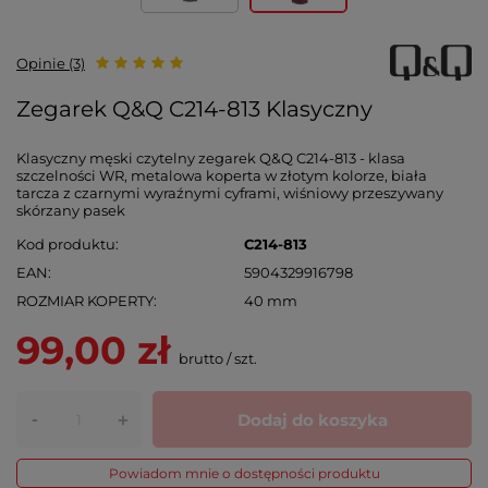
Opinie (3)
Zegarek Q&Q C214-813 Klasyczny
Klasyczny męski czytelny zegarek Q&Q C214-813 - klasa
szczelności WR, metalowa koperta w złotym kolorze, biała
tarcza z czarnymi wyraźnymi cyframi, wiśniowy przeszywany
skórzany pasek
Kod produktu
C214-813
EAN
5904329916798
ROZMIAR KOPERTY
40 mm
99,00 zł
brutto
/
szt.
-
Dodaj do koszyka
+
Powiadom mnie o dostępności produktu