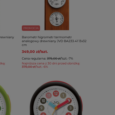
PROMOCJA
rewniany
Barometr higrometr termometr
analogowy drewniany JVD BA233.41 13x32
cm
349,00 zł
/
1
szt.
Cena regularna:
375,00 zł
/
1
szt.
-7%
żką:
Najniższa cena z 30 dni przed obniżką:
375,00 zł
/
1
szt.
-6%