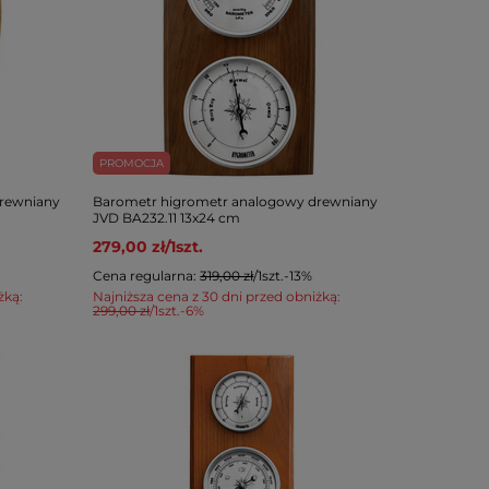
PROMOCJA
rewniany
Barometr higrometr analogowy drewniany
JVD BA232.11 13x24 cm
279,00 zł
/
1
szt.
Cena regularna:
319,00 zł
/
1
szt.
-13%
żką:
Najniższa cena z 30 dni przed obniżką:
299,00 zł
/
1
szt.
-6%