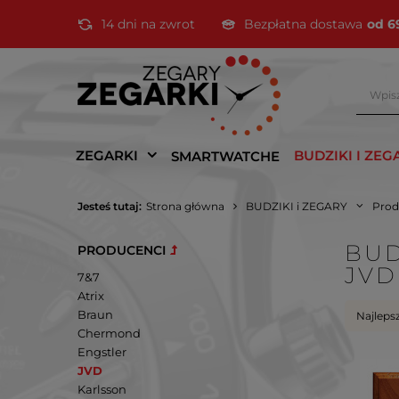
14 dni na zwrot
Bezpłatna dostawa
od 6
ZEGARKI
BUDZIKI I ZEG
SMARTWATCHE
Jesteś tutaj:
Strona główna
BUDZIKI i ZEGARY
Prod
BUD
PRODUCENCI
JVD
7&7
Atrix
Braun
Najleps
Chermond
Engstler
JVD
Karlsson