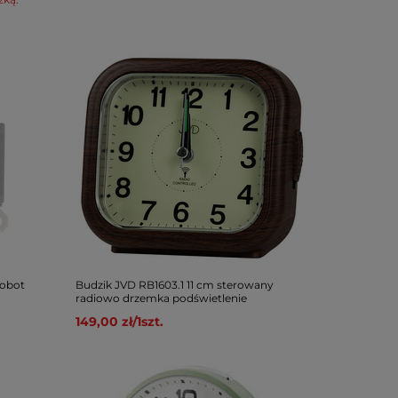
Robot
Budzik JVD RB1603.1 11 cm sterowany
radiowo drzemka podświetlenie
149,00 zł
/
1
szt.