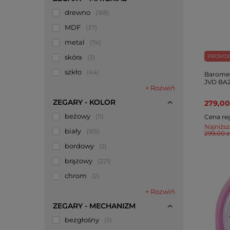
drewno
168
MDF
37
metal
74
skóra
PROMO
3
szkło
44
Baromet
JVD BA2
+ Rozwiń
ZEGARY - KOLOR
279,00
beżowy
11
Cena re
Najniższ
biały
165
299,00 z
bordowy
2
brązowy
221
chrom
2
+ Rozwiń
ZEGARY - MECHANIZM
bezgłośny
3