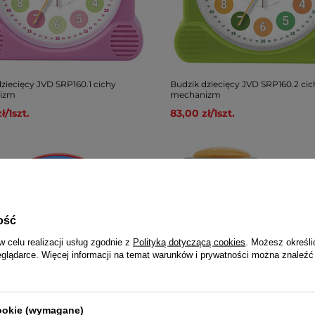
ziecięcy JVD SRP160.1 cichy
Budzik dziecięcy JVD SRP160.2 cic
izm
mechanizm
ł
/
1
szt.
83,00 zł
/
1
szt.
ość
w celu realizacji usług zgodnie z
Polityką dotyczącą cookies
. Możesz określi
eglądarce. Więcej informacji na temat warunków i prywatności można znaleźć
cookie (wymagane)