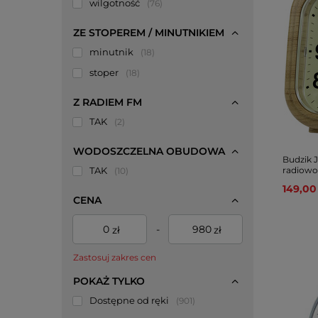
wilgotność
76
ZE STOPEREM / MINUTNIKIEM
minutnik
18
stoper
18
Z RADIEM FM
TAK
2
WODOSZCZELNA OBUDOWA
Budzik 
TAK
radiowo
10
149,00 
CENA
-
zł
zł
Zastosuj zakres cen
POKAŻ TYLKO
Dostępne od ręki
901