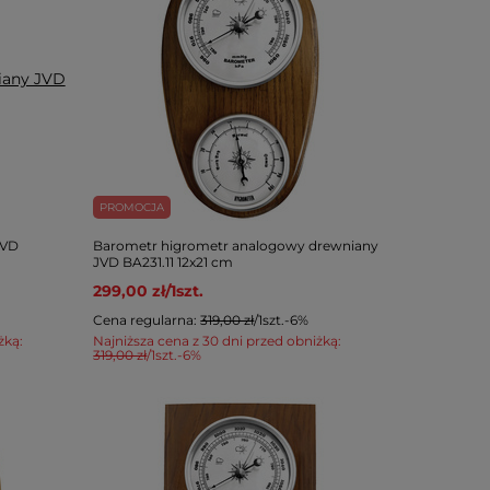
PROMOCJA
JVD
Barometr higrometr analogowy drewniany
JVD BA231.11 12x21 cm
299,00 zł
/
1
szt.
Cena regularna:
319,00 zł
/
1
szt.
-6%
żką:
Najniższa cena z 30 dni przed obniżką:
319,00 zł
/
1
szt.
-6%