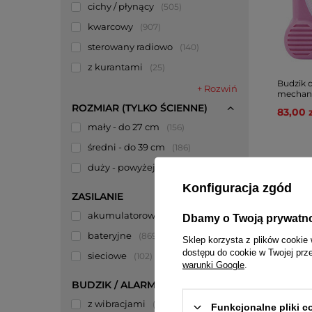
cichy / płynący
505
kwarcowy
907
sterowany radiowo
140
z kurantami
25
Budzik d
+ Rozwiń
mechan
ROZMIAR (TYLKO ŚCIENNE)
83,00 z
mały - do 27 cm
156
średni - do 39 cm
186
duży - powyżej 39 cm
144
Konfiguracja zgód
ZASILANIE
akumulatorowe
2
Dbamy o Twoją prywatn
bateryjne
869
Sklep korzysta z plików cookie 
dostępu do cookie w Twojej prz
sieciowe
102
warunki Google
.
BUDZIK / ALARM
z wibracjami
3
Funkcjonalne pliki 