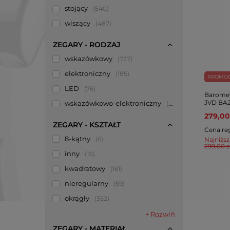
stojący
540
wiszący
487
ZEGARY - RODZAJ
wskazówkowy
737
elektroniczny
185
PROMO
LED
76
Baromet
JVD BA2
wskazówkowo-elektroniczny
6
279,00
ZEGARY - KSZTAŁT
Cena re
8-kątny
6
Najniższ
299,00 z
inny
10
kwadratowy
161
nieregularny
59
okrągły
352
+ Rozwiń
ZEGARY - MATERIAŁ