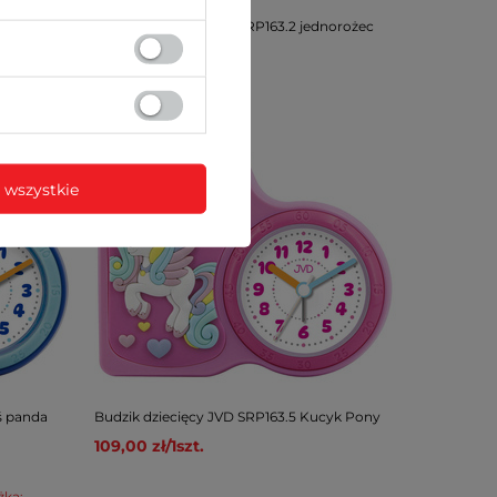
ozaur
Budzik dziecięcy JVD SRP163.2 jednorożec
109,00 zł
/
1
szt.
 wszystkie
ś panda
Budzik dziecięcy JVD SRP163.5 Kucyk Pony
109,00 zł
/
1
szt.
żką: