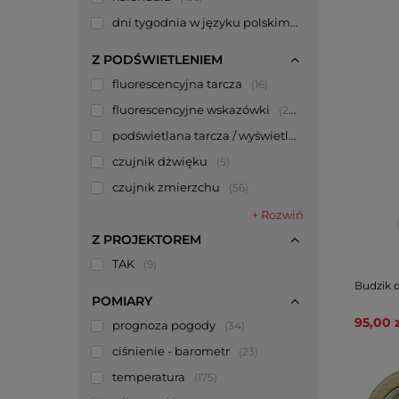
dni tygodnia w języku polskim
21
Z PODŚWIETLENIEM
fluorescencyjna tarcza
16
fluorescencyjne wskazówki
207
podświetlana tarcza / wyświetlacz
443
czujnik dżwięku
5
czujnik zmierzchu
56
+ Rozwiń
Z PROJEKTOREM
TAK
9
Budzik 
POMIARY
95,00 z
prognoza pogody
34
ciśnienie - barometr
23
temperatura
175