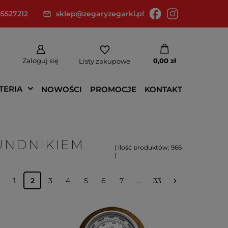
5527212
sklep@zegaryzegarki.pl
Zaloguj się
0,00 zł
Listy zakupowe
TERIA
NOWOŚCI
PROMOCJE
KONTAKT
KUNDNIKIEM
( ilość produktów:
966
)
1
2
3
4
5
6
7
...
33