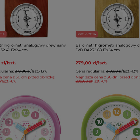
CJA
PROMOCJA
r higrometr analogowy drewniany
Barometr higrometr analogowy d
32.41 13x24 cm
JVD BA232.68 13x24 cm
 zł
/
1
szt.
279,00 zł
/
1
szt.
gularna:
319,00 zł
/
1
szt.
-13%
Cena regularna:
319,00 zł
/
1
szt.
-13%
a cena z 30 dni przed obniżką:
Najniższa cena z 30 dni przed obni
ł
/
1
szt.
-6%
299,00 zł
/
1
szt.
-6%