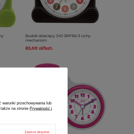
hy
Budzik dziecięcy JVD SRP160.3 cichy
mechanizm
83,00 zł
/
1
szt.
ć warunki przechowywania lub
 także na stronie
Prywatność i
Zawsze aktywne