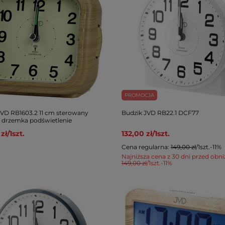
PROMOCJA
JVD RB1603.2 11 cm sterowany
Budzik JVD RB22.1 DCF77
 drzemka podświetlenie
zł
/
1
szt.
132,00 zł
/
1
szt.
Cena regularna:
149,00 zł
/
1
szt.
-11%
Najniższa cena z 30 dni przed obni
149,00 zł
/
1
szt.
-11%