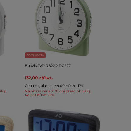
PROMOCJA
Budzik JVD RB22.2 DCF77
132,00 zł
/
1
szt.
Cena regularna:
149,00 zł
/
1
szt.
-11%
żką:
Najniższa cena z 30 dni przed obniżką:
149,00 zł
/
1
szt.
-11%