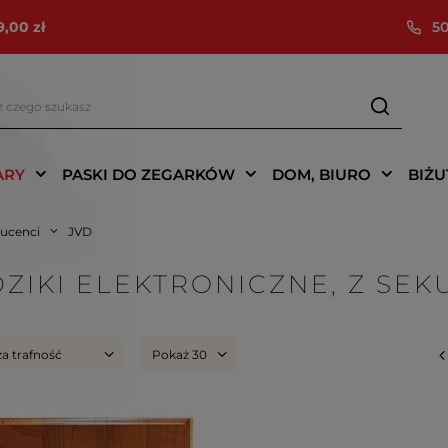
9,00 zł
50
ARY
PASKI DO ZEGARKÓW
DOM, BIURO
BIŻU
ucenci
JVD
ZIKI ELEKTRONICZNE, Z SE
za trafność
Pokaż 30