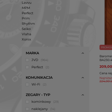
Lavvu
MPM
Perfect
Prim
Rhythm
Seiko
Vlaha
Xonix
PROMO
MARKA
Baromet
JVD
964
BA230.4
209,00
Perfect
2
Cena re
KOMUNIKACJA
Najniższ
224,00 z
Wi-Fi
2
ZEGARY - TYP
kominkowy
29
naklejany
14