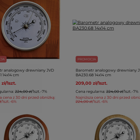
CJA
PROMOCJA
r analogowy drewniany JVD
Barometr analogowy drewniany 
1 14x14 cm
BA230.68 14x14 cm
 zł
/
1
szt.
209,00 zł
/
1
szt.
gularna:
224,00 zł
/
1
szt.
-7%
Cena regularna:
224,00 zł
/
1
szt.
-7%
a cena z 30 dni przed obniżką:
Najniższa cena z 30 dni przed obni
ł
/
1
szt.
-6%
224,00 zł
/
1
szt.
-6%