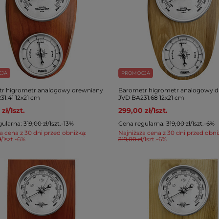
CJA
PROMOCJA
r higrometr analogowy drewniany
Barometr higrometr analogowy d
31.41 12x21 cm
JVD BA231.68 12x21 cm
 zł
/
1
szt.
299,00 zł
/
1
szt.
gularna:
319,00 zł
/
1
szt.
-13%
Cena regularna:
319,00 zł
/
1
szt.
-6%
a cena z 30 dni przed obniżką:
Najniższa cena z 30 dni przed obni
ł
/
1
szt.
-6%
319,00 zł
/
1
szt.
-6%