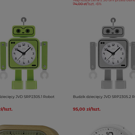
74,00 zł
/
1
szt.
-6%
dziecięcy JVD SRP2305.1 Robot
Budzik dziecięcy JVD SRP2305.2 
ł
/
1
szt.
95,00 zł
/
1
szt.