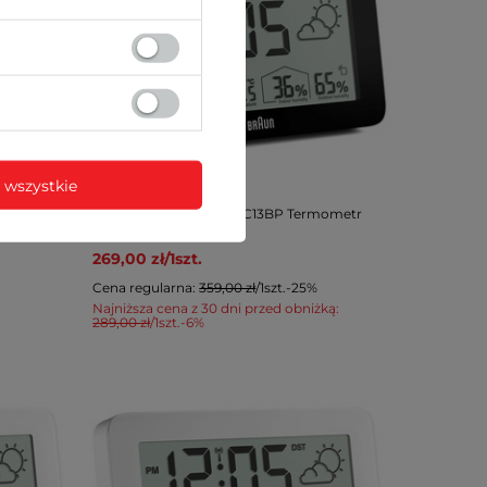
PROMOCJA
 wszystkie
Stacja pogody Braun BC13BP Termometr
Higrometr
269,00 zł
/
1
szt.
Cena regularna:
359,00 zł
/
1
szt.
-25%
Najniższa cena z 30 dni przed obniżką:
289,00 zł
/
1
szt.
-6%