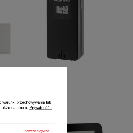
torem JVD
Sonda do RB3383
69,00 zł
/
1
szt.
żką:
ć warunki przechowywania lub
 także na stronie
Prywatność i
Zawsze aktywne