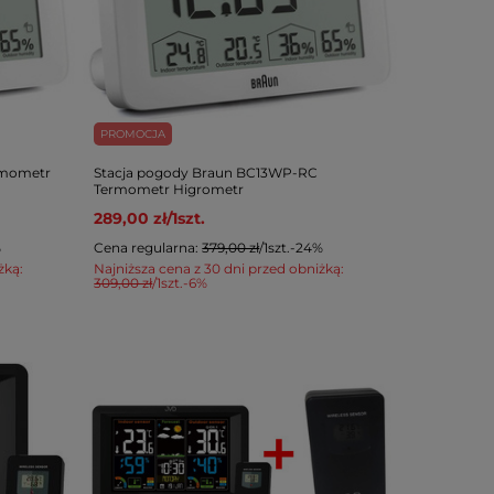
PROMOCJA
rmometr
Stacja pogody Braun BC13WP-RC
Termometr Higrometr
289,00 zł
/
1
szt.
%
Cena regularna:
379,00 zł
/
1
szt.
-24%
żką:
Najniższa cena z 30 dni przed obniżką:
309,00 zł
/
1
szt.
-6%