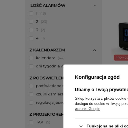
ILOŚĆ ALARMÓW
1
18
2
23
3
2
4
1
Z KALENDARZEM
kalendarz
44
PROMO
dni tygodnia w języku polskim
5
Kolorow
RB3531.
Konfiguracja zgód
Z PODŚWIETLENIEM
197,00 
podświetlana tarcza / wyświetlacz
40
Cena re
Dbamy o Twoją prywatn
Najniższ
czujnik zmierzchu
11
199,00 zł
Sklep korzysta z plików cookie 
regulacja jasności
22
dostępu do cookie w Twojej prz
warunki Google
.
Z PROJEKTOREM
TAK
5
Funkcjonalne pliki 