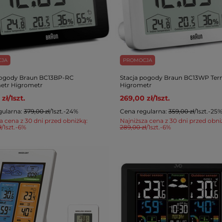
CJA
PROMOCJA
pogody Braun BC13BP-RC
Stacja pogody Braun BC13WP Te
etr Higrometr
Higrometr
 zł
/
1
szt.
269,00 zł
/
1
szt.
gularna:
379,00 zł
/
1
szt.
-24%
Cena regularna:
359,00 zł
/
1
szt.
-25
a cena z 30 dni przed obniżką:
Najniższa cena z 30 dni przed obni
ł
/
1
szt.
-6%
289,00 zł
/
1
szt.
-6%