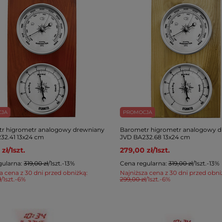
CJA
PROMOCJA
r higrometr analogowy drewniany
Barometr higrometr analogowy d
32.41 13x24 cm
JVD BA232.68 13x24 cm
 zł
/
1
szt.
279,00 zł
/
1
szt.
gularna:
319,00 zł
/
1
szt.
-13%
Cena regularna:
319,00 zł
/
1
szt.
-13%
a cena z 30 dni przed obniżką:
Najniższa cena z 30 dni przed obni
ł
/
1
szt.
-6%
299,00 zł
/
1
szt.
-6%