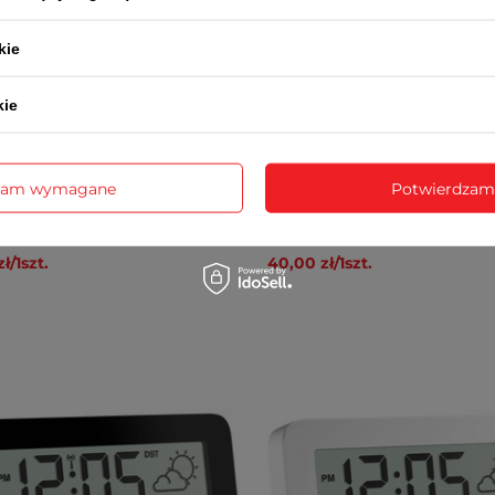
kie
kie
zam wymagane
Potwierdzam
o RB3395
Sonda do SN2002
zł
/
1
szt.
40,00 zł
/
1
szt.