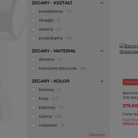
ZEGARY - KSZTAŁT
kwadratowy
17
okrągły
1
owalny
5
prostokątny
56
ZEGARY - MATERIAŁ
drewno
11
tworzywo sztuczne
66
ZEGARY - KOLOR
PROMO
beżowy
1
Baromet
JVD BA2
biały
22
279,00
brązowy
17
Cena re
czarny
29
Najniższ
299,00 z
niebieski
1
+ Rozwiń