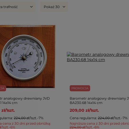
za trafność
Pokaż 30
CJA
PROMOCJA
r analogowy drewniany JVD
Barometr analogowy drewniany 
1 14x14 cm
BA230.68 14x14 cm
 zł
/
1
szt.
209,00 zł
/
1
szt.
gularna:
224,00 zł
/
1
szt.
-7%
Cena regularna:
224,00 zł
/
1
szt.
-7%
a cena z 30 dni przed obniżką:
Najniższa cena z 30 dni przed obni
ł
/
1
szt.
-6%
224,00 zł
/
1
szt.
-6%