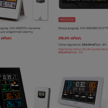
PROMOCJA
pogody JVD RB3374 ciśnienie
Stacja pogody JVD RB3383 DCF7
tura wilgotność alarmy
 zł
/
1
szt.
219,00 zł
/
1
szt.
Cena regularna:
232,00 zł
/
1
szt.
-6%
Najniższa cena z 30 dni przed obni
232,00 zł
/
1
szt.
-5%