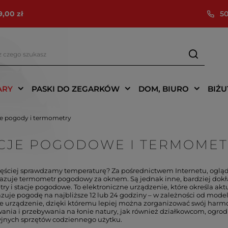
9,00 zł
50
ARY
PASKI DO ZEGARKÓW
DOM, BIURO
BIŻU
je pogody i termometry
CJE POGODOWE I TERMOMET
zęściej sprawdzamy temperaturę? Za pośrednictwem Internetu, ogląda
kazuje termometr pogodowy za oknem. Są jednak inne, bardziej dokł
ry i stacje pogodowe. To elektroniczne urządzenie, które określa a
zuje pogodę na najbliższe 12 lub 24 godziny – w zależności od model
e urządzenie, dzięki któremu lepiej można zorganizować swój har
ania i przebywania na łonie natury, jak również działkowcom, ogrod
jnych sprzętów codziennego użytku.