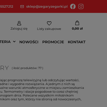
5527212
sklep@zegaryzegarki.pl
Zaloguj się
0,00 zł
Listy zakupowe
TERIA
NOWOŚCI
PROMOCJE
KONTAKT
RY
( ilość produktów:
77
)
jąc prognozę telewizyjną lub odczytując wartości,
adne i wygodne rozwiązania. A jednym z nich są
ktualne warunki atmosferyczne w miejscu zamieszkania
u. Termometry i stacje pogodowe to coraz chętniej
monogram dnia. Polecane wszystkim miłośnikom
nikom oraz tym, którzy nie stronią od nowoczesnych,