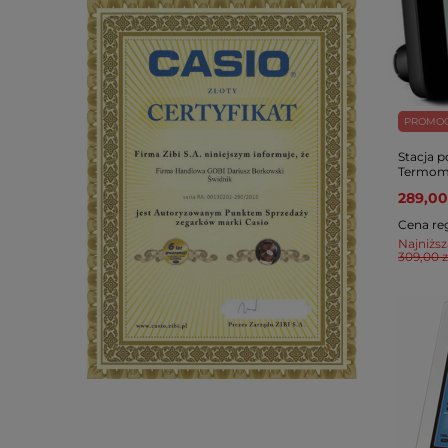
PROMO
Stacja 
Termom
289,00
Cena re
Najniższ
309,00 z