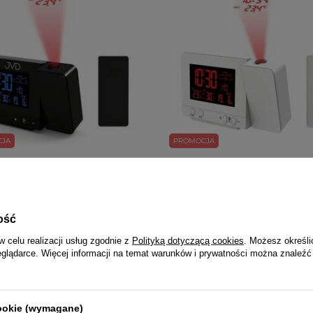
CJA
PROMOCJA
a stacja pogody z projektorem JVD
Kolorowa stacja pogody z projek
1 Zegar Budzik
RB3531.2 Zegar Budzik
zł
/
1
szt.
199,00 zł
/
1
szt.
gularna:
215,00 zł
/
1
szt.
-8%
Cena regularna:
215,00 zł
/
1
szt.
-7%
ość
a cena z 30 dni przed obniżką:
Najniższa cena z 30 dni przed obni
/
1
szt.
-1%
215,00 zł
/
1
szt.
-7%
w celu realizacji usług zgodnie z
Polityką dotyczącą cookies
. Możesz określi
eglądarce. Więcej informacji na temat warunków i prywatności można znaleźć
cookie (wymagane)