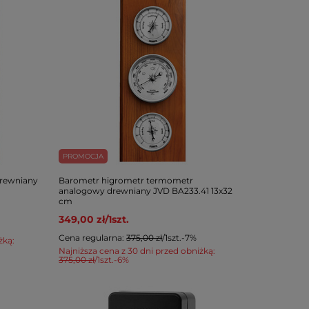
PROMOCJA
rewniany
Barometr higrometr termometr
analogowy drewniany JVD BA233.41 13x32
cm
349,00 zł
/
1
szt.
Cena regularna:
375,00 zł
/
1
szt.
-7%
żką:
Najniższa cena z 30 dni przed obniżką:
375,00 zł
/
1
szt.
-6%