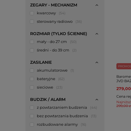
ZEGARY - MECHANIZM
kwarcowy
54
sterowany radiowo
36
ROZMIAR (TYLKO ŚCIENNE)
mały - do 27 cm
50
średni - do 39 cm
2
ZASILANIE
PROMO
akumulatorowe
1
Baromet
bateryjne
62
JVD BA2
sieciowe
23
279,00
BUDZIK / ALARM
Cena re
Najniższ
z powtarzaniem budzenia
44
299,00 z
bez powtarzania budzenia
13
rozbudowane alarmy
16