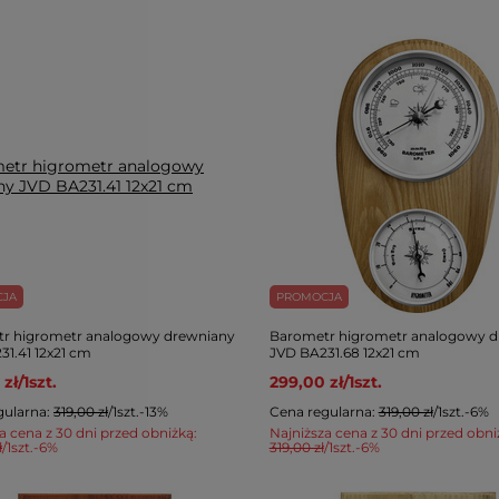
CJA
PROMOCJA
r higrometr analogowy drewniany
Barometr higrometr analogowy d
31.41 12x21 cm
JVD BA231.68 12x21 cm
 zł
/
1
szt.
299,00 zł
/
1
szt.
gularna:
319,00 zł
/
1
szt.
-13%
Cena regularna:
319,00 zł
/
1
szt.
-6%
a cena z 30 dni przed obniżką:
Najniższa cena z 30 dni przed obni
ł
/
1
szt.
-6%
319,00 zł
/
1
szt.
-6%