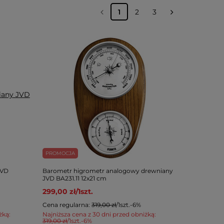
1
2
3
PROMOCJA
JVD
Barometr higrometr analogowy drewniany
JVD BA231.11 12x21 cm
299,00 zł
/
1
szt.
Cena regularna:
319,00 zł
/
1
szt.
-6%
żką:
Najniższa cena z 30 dni przed obniżką:
319,00 zł
/
1
szt.
-6%