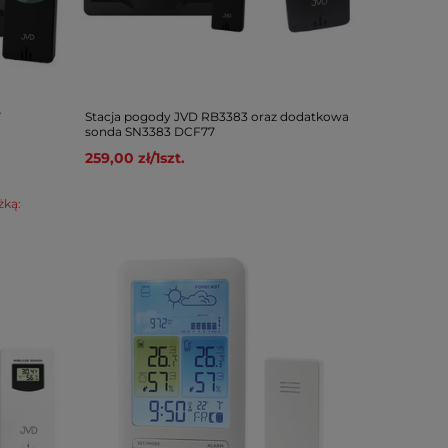
7
Stacja pogody JVD RB3383 oraz dodatkowa
sonda SN3383 DCF77
259,00 zł
/
1
szt.
żką: