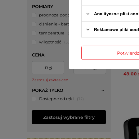
POMIARY
Analityczne pliki coo
prognoza pogody
39
ciśnienie - barometr
23
Reklamowe pliki coo
temperatura
68
wilgotność
55
Potwierd
CENA
Sonda d
-
zł
zł
49,00 
Zastosuj zakres cen
POKAŻ TYLKO
Dostępne od ręki
72
Zastosuj wybrane filtry