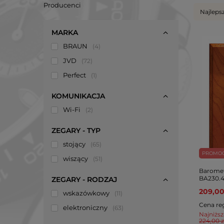
Producenci
Najleps
MARKA
BRAUN
4
JVD
72
Perfect
1
KOMUNIKACJA
Wi-Fi
2
ZEGARY - TYP
stojący
65
PROMO
wiszący
51
Baromet
BA230.4
ZEGARY - RODZAJ
209,00
wskazówkowy
11
Cena re
elektroniczny
63
Najniższ
224,00 z