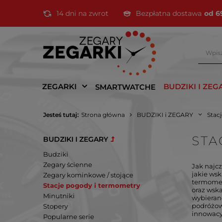
14 dni na zwrot
Bezpłatna dostawa
od 6
ZEGARKI
BUDZIKI I ZEG
SMARTWATCHE
Jesteś tutaj:
Strona główna
BUDZIKI i ZEGARY
Stac
STA
BUDZIKI I ZEGARY
Budziki
Zegary ścienne
Jak najc
jakie ws
Zegary kominkowe / stojące
termomet
Stacje pogody i termometry
oraz wska
Minutniki
wybieran
podróżow
Stopery
innowacy
Popularne serie