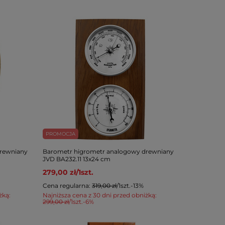
PROMOCJA
rewniany
Barometr higrometr analogowy drewniany
JVD BA232.11 13x24 cm
279,00 zł
/
1
szt.
Cena regularna:
319,00 zł
/
1
szt.
-13%
żką:
Najniższa cena z 30 dni przed obniżką:
299,00 zł
/
1
szt.
-6%