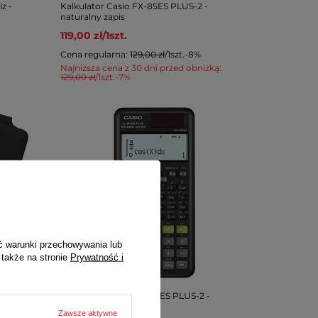
z -
Kalkulator Casio FX-85ES PLUS-2 -
naturalny zapis
119,00 zł
/
1
szt.
Cena regularna:
129,00 zł
/
1
szt.
-8%
Najniższa cena z 30 dni przed obniżką:
129,00 zł
/
1
szt.
-7%
ć warunki przechowywania lub
 także na stronie
Prywatność i
PROMOCJA
iz -
Kalkulator Casio FX-991ES PLUS-2 -
naturalny zapis
Zawsze aktywne