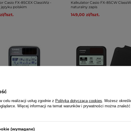
tor Casio FX-85CEX ClassWiz -
Kalkulator Casio FX-85CW ClassWi
języku polskim
naturalny zapis
zł
/
1
szt.
149,00 zł
/
1
szt.
ość
w celu realizacji usług zgodnie z
Polityką dotyczącą cookies
. Możesz określi
eglądarce. Więcej informacji na temat warunków i prywatności można znaleźć
CJA
NASZ BESTSELLER
or Casio FX-991CEX ClassWiz -
Kalkulator Casio FX-991CW ClassW
języku polskim
arkusz kalkulacyjny
cookie (wymagane)