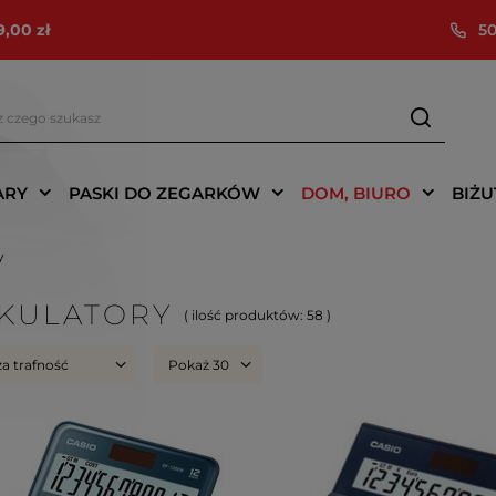
9,00 zł
50
ARY
PASKI DO ZEGARKÓW
DOM, BIURO
BIŻU
y
KULATORY
( ilość produktów:
58
)
za trafność
Pokaż 30