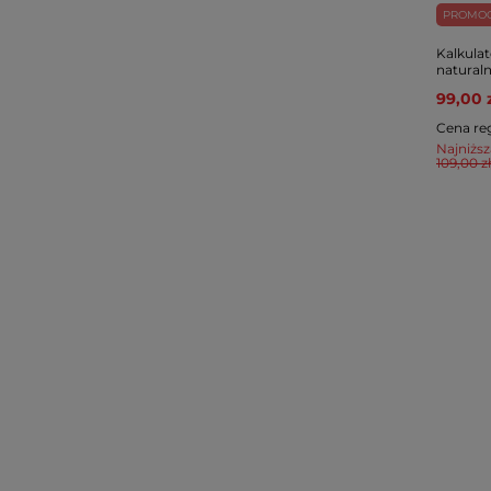
PROMO
Kalkula
naturaln
99,00 
Cena re
Najniższ
109,00 zł