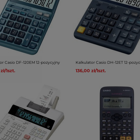
tor Casio DF-120EM 12-pozycyjny
Kalkulator Casio DH-12ET 12-pozy
zł
/
1
szt.
136,00 zł
/
1
szt.