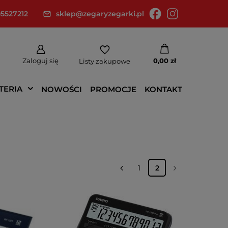
5527212
sklep@zegaryzegarki.pl
Zaloguj się
0,00 zł
Listy zakupowe
TERIA
NOWOŚCI
PROMOCJE
KONTAKT
1
2