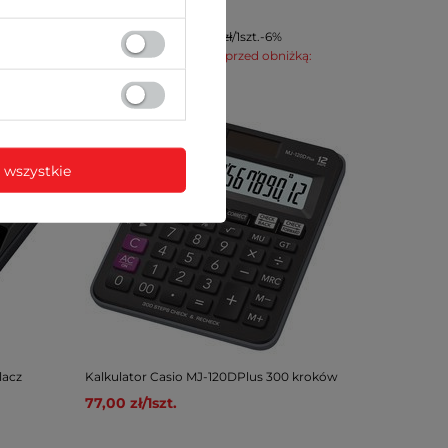
149,00 zł
/
1
szt.
Cena regularna:
159,00 zł
/
1
szt.
-6%
Najniższa cena z 30 dni przed obniżką:
159,00 zł
/
1
szt.
-6%
 wszystkie
lacz
Kalkulator Casio MJ-120DPlus 300 kroków
77,00 zł
/
1
szt.