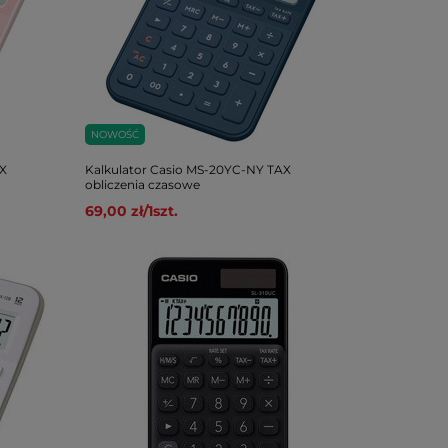
NOWOŚĆ
X
Kalkulator Casio MS-20YC-NY TAX
obliczenia czasowe
69,00 zł
/
1
szt.