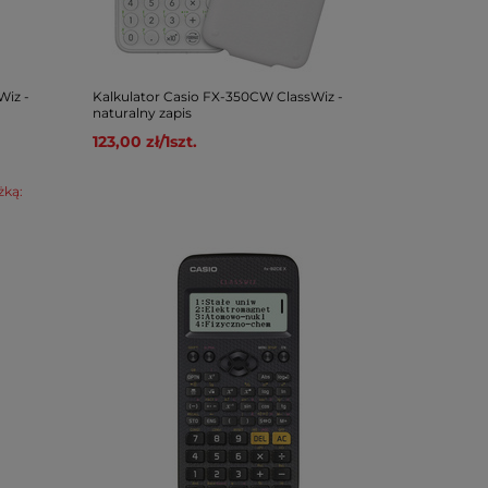
Wiz -
Kalkulator Casio FX-350CW ClassWiz -
naturalny zapis
123,00 zł
/
1
szt.
żką: