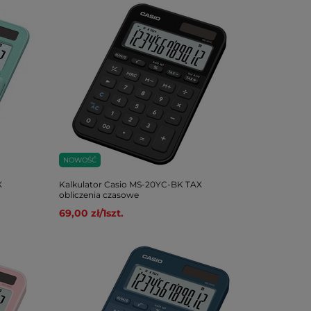
NOWOŚĆ
X
Kalkulator Casio MS-20YC-BK TAX
obliczenia czasowe
69,00 zł
/
1
szt.