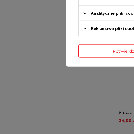
149,00 
Cena re
Analityczne pliki coo
Najniższ
159,00 zł
Reklamowe pliki coo
Potwierd
Kalkula
34,00 