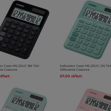
tor Casio MS-20UC-BK TAX
Kalkulator Casio MS-20UC-GN TA
nia Czasowe
Obliczenia Czasowe
ł
/
1
szt.
67,00 zł
/
1
szt.