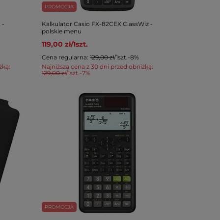
PROMOCJA
 -
Kalkulator Casio FX-82CEX ClassWiz -
polskie menu
119,00 zł
/
1
szt.
Cena regularna:
129,00 zł
/
1
szt.
-8%
żką:
Najniższa cena z 30 dni przed obniżką:
129,00 zł
/
1
szt.
-7%
PROMOCJA