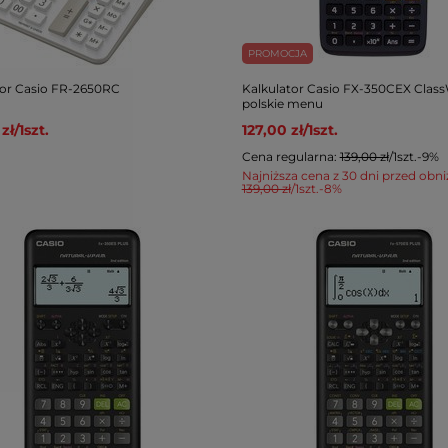
PROMOCJA
tor Casio FR-2650RC
Kalkulator Casio FX-350CEX Class
polskie menu
zł
/
1
szt.
127,00 zł
/
1
szt.
Cena regularna:
139,00 zł
/
1
szt.
-9%
Najniższa cena z 30 dni przed obni
139,00 zł
/
1
szt.
-8%