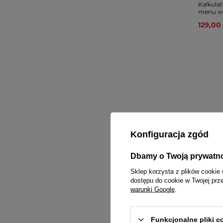
Kalkula
menu w 
129,00 
Konfiguracja zgód
Dbamy o Twoją prywatn
Sklep korzysta z plików cookie 
dostępu do cookie w Twojej prz
warunki Google
.
PROMO
Kalkulat
menu w 
Funkcjonalne pliki 