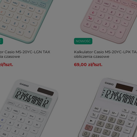
Ć
NOWOŚĆ
tor Casio MS-20YC-LGN TAX
Kalkulator Casio MS-20YC-LPK TA
nia czasowe
obliczenia czasowe
zł
/
1
szt.
69,00 zł
/
1
szt.