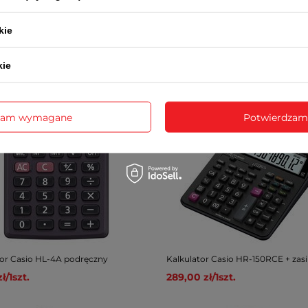
zł
/
1
szt.
179,00 zł
/
1
szt.
gularna:
159,00 zł
/
1
szt.
-6%
kie
a cena z 30 dni przed obniżką:
/
1
szt.
-6%
kie
zam wymagane
Potwierdzam
tor Casio HL-4A podręczny
Kalkulator Casio HR-150RCE + zasi
zł
/
1
szt.
289,00 zł
/
1
szt.