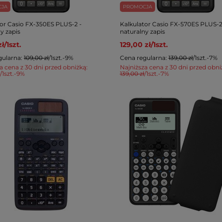
CJA
PROMOCJA
tor Casio FX-350ES PLUS-2 -
Kalkulator Casio FX-570ES PLUS-2
y zapis
naturalny zapis
zł
/
1
szt.
129,00 zł
/
1
szt.
gularna:
109,00 zł
/
1
szt.
-9%
Cena regularna:
139,00 zł
/
1
szt.
-7%
a cena z 30 dni przed obniżką:
Najniższa cena z 30 dni przed obni
/
1
szt.
-9%
139,00 zł
/
1
szt.
-7%