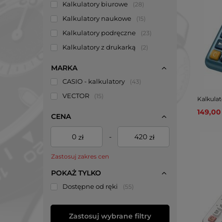
Kalkulatory biurowe
28
Kalkulatory naukowe
15
Kalkulatory podręczne
23
Kalkulatory z drukarką
2
MARKA
CASIO - kalkulatory
43
VECTOR
15
Kalkula
149,00 
CENA
-
zł
zł
Zastosuj zakres cen
POKAŻ TYLKO
Dostępne od ręki
55
Zastosuj wybrane filtry