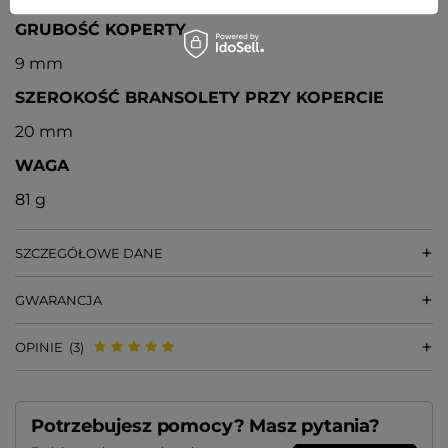
GRUBOŚĆ KOPERTY
9 mm
SZEROKOŚĆ BRANSOLETY PRZY KOPERCIE
20 mm
WAGA
81 g
SZCZEGÓŁOWE DANE
GWARANCJA
OPINIE
(3)
Potrzebujesz pomocy? Masz pytania?