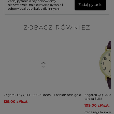
Zadaj pytanie a my odpowiemy
Zadaj pytanie
niezwłocznie, najciekawsze pytania i
odpowiedzi publikując dla innych.
ZOBACZ RÓWNIEŻ
Zegarek QQ Q26B-006P Damski Fashion rose gold
Zegarek QQ C43A-0
tarcza SLIM
129,00 zł
/
1
szt.
109,00 zł
/
1
szt.
Cena regularna:
119