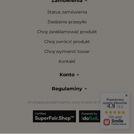
Zamówienia
Status zamówienia
Śledzenie przesyłki
Chcę zareklamować produkt
Chcę zwrócić produkt
Chcę wymienić towar
Kontakt
Konto
Regulaminy
Prawdziwe
W sklepie prezentujemy ceny brutto (z VAT).
opinie klientów
4.9
/ 5.0
760 opinii