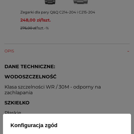
Zegarki dla pary Q&Q C214-204 i C215-204
248,00 zł
/
1
szt.
276,00 zł
/
1
szt.
-%
OPIS
DANE TECHNICZNE:
WODOSZCZELNOŚĆ
Klasa szczelności WR / 30M - odporny na
zachlapania
SZKIEŁKO
Płaskie
MINERAL GLASS
Konfiguracja zgód
Szkiełko mineralne o podwyższonej odporności na