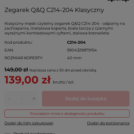
Zegarek Q&Q C214-204 Klasyczny
Klasyczny męski czytelny zegarek Q&Q C214-204 - odporny na
zachlapania, metalowa koperta, biała tarcza z czarnymi
wyraźnymi kontrastowymi cyframi, stalowa bransoleta
Kod produktu
C214-204
EAN
5904329879154
ROZMIAR KOPERTY
40 mm
149,00 zł
Najniższa cena z 30 dni przed obniżką
139,00 zł
brutto
/
szt.
-
Dodaj do koszyka
+
Powiadom mnie o dostępności produktu
Dodaj do listy zakupowej
Dodaj do porównania
Produkt niedostępny