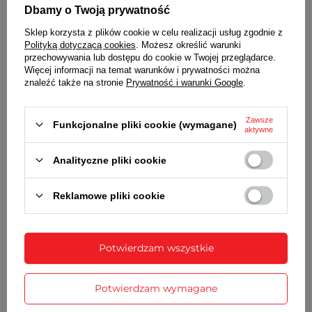
Dbamy o Twoją prywatność
zarysowania
Sklep korzysta z plików cookie w celu realizacji usług zgodnie z
KOPERTA
Polityką dotyczącą cookies
. Możesz określić warunki
przechowywania lub dostępu do cookie w Twojej przeglądarce.
Metalowa, nierdzewna, kolor srebrny
Więcej informacji na temat warunków i prywatności można
BRANSOLETA
znaleźć także na stronie
Prywatność i warunki Google
.
Wysokiej jakości stal nierdzewna
Zawsze
Funkcjonalne pliki cookie (wymagane)
ZAPIĘCIE
aktywne
Pełne, zamknięte, z możliwością regulacji
Analityczne pliki cookie
BATERIA
Reklamowe pliki cookie
Orientacyjny czas działania zegarka bez
konieczności wymiany baterii - 3 lata
MECHANIZM
Potwierdzam wszystkie
Miyota
ŚREDNICA KOPERTY
Potwierdzam wymagane
40 mm