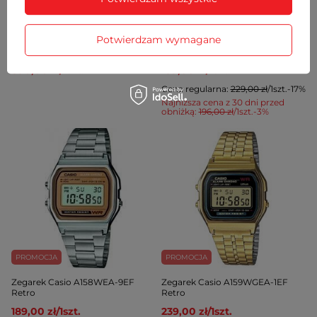
PROMOCJA
Potwierdzam wymagane
Zegarek Błonie klasyczny Zodiak
Zegarek Casio A158WEA-1EF
Ultramaryna męski
Retro
890,00 zł
/
1
szt.
189,00 zł
/
1
szt.
Cena regularna:
229,00 zł
/
1
szt.
-17%
Najniższa cena z 30 dni przed
obniżką:
196,00 zł
/
1
szt.
-3%
PROMOCJA
PROMOCJA
Zegarek Casio A158WEA-9EF
Zegarek Casio A159WGEA-1EF
Retro
Retro
189,00 zł
/
1
szt.
239,00 zł
/
1
szt.