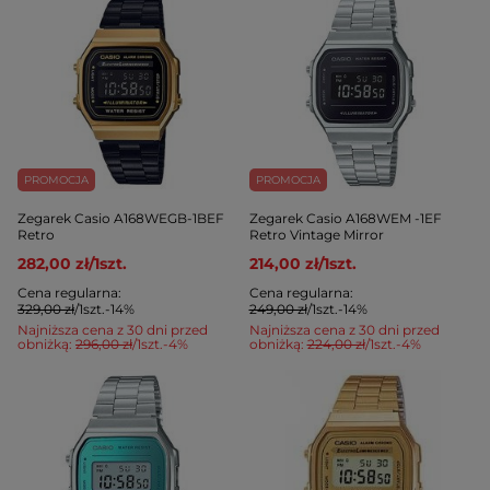
PROMOCJA
PROMOCJA
Zegarek Casio A168WEGB-1BEF
Zegarek Casio A168WEM -1EF
Retro
Retro Vintage Mirror
282,00 zł
/
1
szt.
214,00 zł
/
1
szt.
Cena regularna:
Cena regularna:
329,00 zł
/
1
szt.
-14%
249,00 zł
/
1
szt.
-14%
Najniższa cena z 30 dni przed
Najniższa cena z 30 dni przed
obniżką:
296,00 zł
/
1
szt.
-4%
obniżką:
224,00 zł
/
1
szt.
-4%