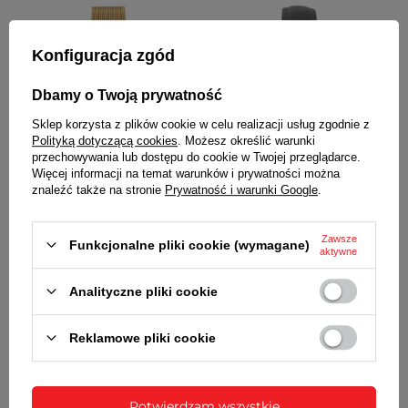
Konfiguracja zgód
Dbamy o Twoją prywatność
Sklep korzysta z plików cookie w celu realizacji usług zgodnie z
Polityką dotyczącą cookies
. Możesz określić warunki
przechowywania lub dostępu do cookie w Twojej przeglądarce.
Więcej informacji na temat warunków i prywatności można
znaleźć także na stronie
Prywatność i warunki Google
.
Zegarek Błonie klasyczny Zodiak
Zegarek Błonie klasyczny Zodiak
Rumianek damski
Tulipan damski
690,00 zł
/
1
szt.
590,00 zł
/
1
szt.
Zawsze
Funkcjonalne pliki cookie (wymagane)
aktywne
Analityczne pliki cookie
Reklamowe pliki cookie
Potwierdzam wszystkie