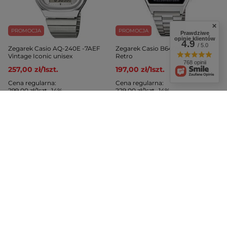
PROMOCJA
PROMOCJA
Prawdziwe
opinie klientów
4.9
/ 5.0
Zegarek Casio AQ-240E -7AEF
Zegarek Casio B640WD-1AVEF
Vintage Iconic unisex
Retro
768 opinii
257,00 zł
/
1
szt.
197,00 zł
/
1
szt.
Cena regularna:
Cena regularna:
299,00 zł
/
1
szt.
-14%
229,00 zł
/
1
szt.
-14%
Najniższa cena z 30 dni przed
Najniższa cena z 30 dni przed
obniżką:
269,00 zł
/
1
szt.
-4%
obniżką:
205,00 zł
/
1
szt.
-3%
PROMOCJA
PROMOCJA