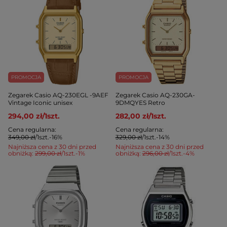
PROMOCJA
PROMOCJA
Zegarek Casio AQ-230EGL -9AEF
Zegarek Casio AQ-230GA-
Vintage Iconic unisex
9DMQYES Retro
294,00 zł
/
1
szt.
282,00 zł
/
1
szt.
Cena regularna:
Cena regularna:
349,00 zł
/
1
szt.
-16%
329,00 zł
/
1
szt.
-14%
Najniższa cena z 30 dni przed
Najniższa cena z 30 dni przed
obniżką:
299,00 zł
/
1
szt.
-1%
obniżką:
296,00 zł
/
1
szt.
-4%