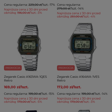
Cena regularna:
229,00 zł
/
1
szt.
-17%
Cena regularna:
279,00 zł
/
1
szt.
-14%
Najniższa cena z 30 dni przed
obniżką:
196,00 zł
/
1
szt.
-3%
Najniższa cena z 30 dni przed
obniżką:
251,00 zł
/
1
szt.
-4%
PROMOCJA
PROMOCJA
Zegarek Casio A163WA-1QES
Zegarek Casio A164WA-1VES
Retro
Retro
169,00 zł
/
1
szt.
172,00 zł
/
1
szt.
Cena regularna:
199,00 zł
/
1
szt.
-15%
Cena regularna:
199,00 zł
/
1
szt.
-14%
Najniższa cena z 30 dni przed
Najniższa cena z 30 dni przed
obniżką:
179,00 zł
/
1
szt.
-5%
obniżką:
179,00 zł
/
1
szt.
-3%