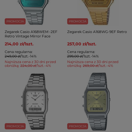
PROMOCJA
PROMOCJA
Zegarek Casio A168WEM -2EF
Zegarek Casio A168WG-9EF Retro
Retro Vintage Mirror Face
214,00 zł
/
1
szt.
257,00 zł
/
1
szt.
Cena regularna:
Cena regularna:
249,00 zł
/
1
szt.
-14%
299,00 zł
/
1
szt.
-14%
Najniższa cena z 30 dni przed
Najniższa cena z 30 dni przed
obniżką:
224,00 zł
/
1
szt.
-4%
obniżką:
269,00 zł
/
1
szt.
-4%
PROMOCJA
PROMOCJA