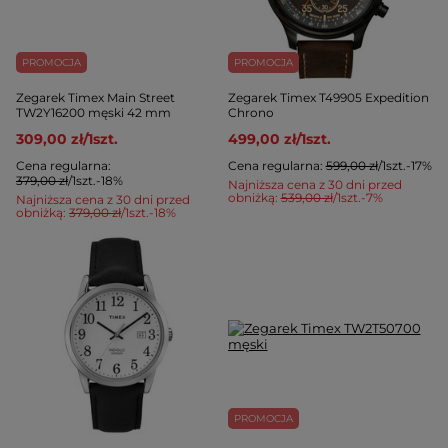
PROMOCJA
PROMOCJA
Zegarek Timex Main Street
Zegarek Timex T49905 Expedition
TW2Y16200 męski 42 mm
Chrono
309,00 zł
/
1
szt.
499,00 zł
/
1
szt.
Cena regularna:
Cena regularna:
599,00 zł
/
1
szt.
-17%
379,00 zł
/
1
szt.
-18%
Najniższa cena z 30 dni przed
obniżką:
539,00 zł
/
1
szt.
-7%
Najniższa cena z 30 dni przed
obniżką:
379,00 zł
/
1
szt.
-18%
PROMOCJA