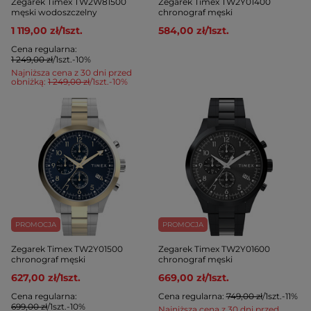
Zegarek Timex TW2W81500
Zegarek Timex TW2Y01400
męski wodoszczelny
chronograf męski
1 119,00 zł
/
1
szt.
584,00 zł
/
1
szt.
Cena regularna:
1 249,00 zł
/
1
szt.
-10%
Najniższa cena z 30 dni przed
obniżką:
1 249,00 zł
/
1
szt.
-10%
PROMOCJA
PROMOCJA
Zegarek Timex TW2Y01500
Zegarek Timex TW2Y01600
chronograf męski
chronograf męski
627,00 zł
/
1
szt.
669,00 zł
/
1
szt.
Cena regularna:
Cena regularna:
749,00 zł
/
1
szt.
-11%
699,00 zł
/
1
szt.
-10%
Najniższa cena z 30 dni przed