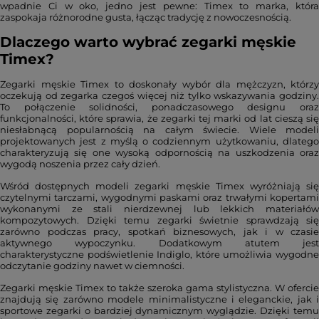
wpadnie Ci w oko, jedno jest pewne: Timex to marka, która
zaspokaja różnorodne gusta, łącząc tradycję z nowoczesnością.
Dlaczego warto wybrać zegarki męskie
Timex?
Zegarki męskie Timex to doskonały wybór dla mężczyzn, którzy
oczekują od zegarka czegoś więcej niż tylko wskazywania godziny.
To połączenie solidności, ponadczasowego designu oraz
funkcjonalności, które sprawia, że zegarki tej marki od lat cieszą się
niesłabnącą popularnością na całym świecie. Wiele modeli
projektowanych jest z myślą o codziennym użytkowaniu, dlatego
charakteryzują się one wysoką odpornością na uszkodzenia oraz
wygodą noszenia przez cały dzień.
Wśród dostępnych modeli zegarki męskie Timex wyróżniają się
czytelnymi tarczami, wygodnymi paskami oraz trwałymi kopertami
wykonanymi ze stali nierdzewnej lub lekkich materiałów
kompozytowych. Dzięki temu zegarki świetnie sprawdzają się
zarówno podczas pracy, spotkań biznesowych, jak i w czasie
aktywnego wypoczynku. Dodatkowym atutem jest
charakterystyczne podświetlenie Indiglo, które umożliwia wygodne
odczytanie godziny nawet w ciemności.
Zegarki męskie Timex to także szeroka gama stylistyczna. W ofercie
znajdują się zarówno modele minimalistyczne i eleganckie, jak i
sportowe zegarki o bardziej dynamicznym wyglądzie. Dzięki temu