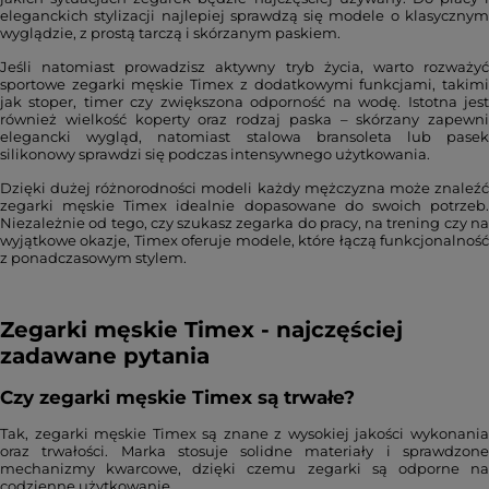
eleganckich stylizacji najlepiej sprawdzą się modele o klasycznym
wyglądzie, z prostą tarczą i skórzanym paskiem.
Jeśli natomiast prowadzisz aktywny tryb życia, warto rozważyć
sportowe zegarki męskie Timex z dodatkowymi funkcjami, takimi
jak stoper, timer czy zwiększona odporność na wodę. Istotna jest
również wielkość koperty oraz rodzaj paska – skórzany zapewni
elegancki wygląd, natomiast stalowa bransoleta lub pasek
silikonowy sprawdzi się podczas intensywnego użytkowania.
Dzięki dużej różnorodności modeli każdy mężczyzna może znaleźć
zegarki męskie Timex idealnie dopasowane do swoich potrzeb.
Niezależnie od tego, czy szukasz zegarka do pracy, na trening czy na
wyjątkowe okazje, Timex oferuje modele, które łączą funkcjonalność
z ponadczasowym stylem.
Zegarki męskie Timex - najczęściej
zadawane pytania
Czy zegarki męskie Timex są trwałe?
Tak, zegarki męskie Timex są znane z wysokiej jakości wykonania
oraz trwałości. Marka stosuje solidne materiały i sprawdzone
mechanizmy kwarcowe, dzięki czemu zegarki są odporne na
codzienne użytkowanie.