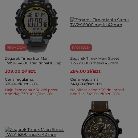
PROMOCJA
PROMOCJA
Zegarek Timex IronMan
Zegarek Timex Main Street
TW5M64600 Traditional 10 Lap
TW2Y16000 męski 42 mm
309,00 zł
/
1
szt.
284,00 zł
/
1
szt.
Cena regularna:
Cena regularna:
379,00 zł
/
1
szt.
-18%
349,00 zł
/
1
szt.
-19%
Najniższa cena z 30 dni przed
Najniższa cena z 30 dni przed
obniżką:
339,00 zł
/
1
szt.
-8%
obniżką:
349,00 zł
/
1
szt.
-18%