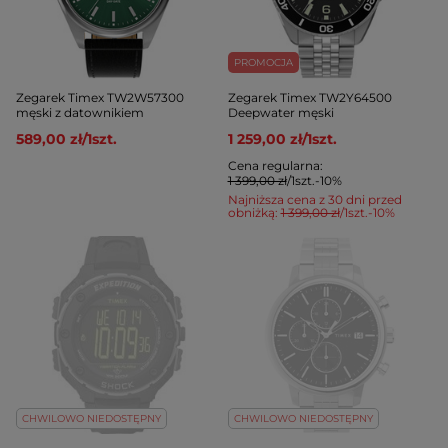
PROMOCJA
Zegarek Timex TW2W57300
Zegarek Timex TW2Y64500
męski z datownikiem
Deepwater męski
589,00 zł
/
1
szt.
1 259,00 zł
/
1
szt.
Cena regularna:
1 399,00 zł
/
1
szt.
-10%
Najniższa cena z 30 dni przed
obniżką:
1 399,00 zł
/
1
szt.
-10%
CHWILOWO NIEDOSTĘPNY
CHWILOWO NIEDOSTĘPNY