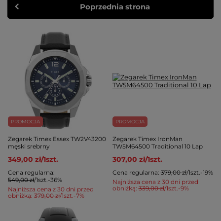
Poprzednia strona
PROMOCJA
PROMOCJA
Zegarek Timex Essex TW2V43200
Zegarek Timex IronMan
męski srebrny
TW5M64500 Traditional 10 Lap
349,00 zł
/
1
szt.
307,00 zł
/
1
szt.
Cena regularna:
Cena regularna:
379,00 zł
/
1
szt.
-19%
549,00 zł
/
1
szt.
-36%
Najniższa cena z 30 dni przed
obniżką:
339,00 zł
/
1
szt.
-9%
Najniższa cena z 30 dni przed
obniżką:
379,00 zł
/
1
szt.
-7%