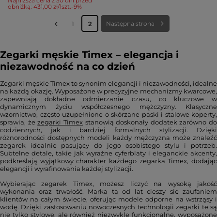
Najniższa cena z 30 dni przed
obniżką:
431,00 zł
/
1
szt.
-9%
1
2
Następna strona
Zegarki męskie Timex – elegancja i
niezawodność na co dzień
Zegarki męskie Timex to synonim elegancji i niezawodności, idealne
na każdą okazję. Wyposażone w precyzyjne mechanizmy kwarcowe,
zapewniają dokładne odmierzanie czasu, co kluczowe w
dynamicznym życiu współczesnego mężczyzny. Klasyczne
wzornictwo, często uzupełnione o skórzane paski i stalowe koperty,
sprawia, że
zegarki Timex
stanowią doskonały dodatek zarówno do
codziennych, jak i bardziej formalnych stylizacji. Dzięki
różnorodności dostępnych modeli każdy mężczyzna może znaleźć
zegarek idealnie pasujący do jego osobistego stylu i potrzeb.
Subtelne detale, takie jak wyraźne cyferblaty i eleganckie akcenty,
podkreślają wyjątkowy charakter każdego zegarka Timex, dodając
elegancji i wyrafinowania każdej stylizacji.
Wybierając zegarek Timex, możesz liczyć na wysoką jakość
wykonania oraz trwałość. Marka ta od lat cieszy się zaufaniem
klientów na całym świecie, oferując modele odporne na wstrząsy i
wodę. Dzięki zastosowaniu nowoczesnych technologii zegarki te są
nie tylko stylowe, ale również niezwykle funkcjonalne, wyposażone