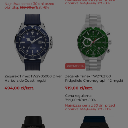
obniżką:
729,00 zł
/
1
szt.
-8%
Najniższa cena z 30 dni przed
obniżką:
669,00 zł
/
1
szt.
-6%
PROMOCJA
Zegarek Timex TW2Y05000 Diver
Zegarek Timex TW2Y62100
Harborside Coast męski
Ridgefield Chronograph 42 męski
494,00 zł
/
1
szt.
719,00 zł
/
1
szt.
Cena regularna:
799,00 zł
/
1
szt.
-10%
Najniższa cena z 30 dni przed
obniżką:
799,00 zł
/
1
szt.
-10%