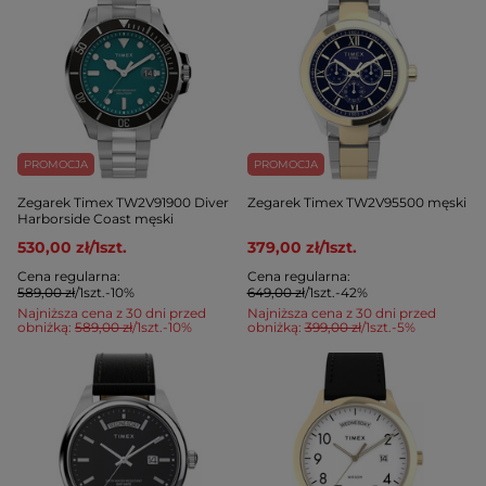
PROMOCJA
PROMOCJA
Zegarek Timex TW2V91900 Diver
Zegarek Timex TW2V95500 męski
Harborside Coast męski
530,00 zł
/
1
szt.
379,00 zł
/
1
szt.
Cena regularna:
Cena regularna:
589,00 zł
/
1
szt.
-10%
649,00 zł
/
1
szt.
-42%
Najniższa cena z 30 dni przed
Najniższa cena z 30 dni przed
obniżką:
589,00 zł
/
1
szt.
-10%
obniżką:
399,00 zł
/
1
szt.
-5%