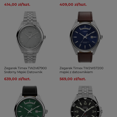
414,00 zł
/
1
szt.
409,00 zł
/
1
szt.
Zegarek Timex TW2V67900
Zegarek Timex TW2W57200
Srebrny Męski Datownik
męski z datownikiem
639,00 zł
/
1
szt.
569,00 zł
/
1
szt.