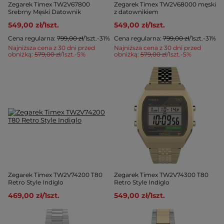
Zegarek Timex TW2V67800
Zegarek Timex TW2V68000 męski
Srebrny Męski Datownik
z datownikiem
549,00 zł
/
1
szt.
549,00 zł
/
1
szt.
Cena regularna:
799,00 zł
/
1
szt.
-31%
Cena regularna:
799,00 zł
/
1
szt.
-31%
Najniższa cena z 30 dni przed
Najniższa cena z 30 dni przed
obniżką:
579,00 zł
/
1
szt.
-5%
obniżką:
579,00 zł
/
1
szt.
-5%
Zegarek Timex TW2V74200 T80
Zegarek Timex TW2V74300 T80
Retro Style Indiglo
Retro Style Indiglo
469,00 zł
/
1
szt.
549,00 zł
/
1
szt.