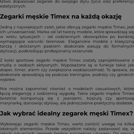
łatwo dopasować zegarek do swojego stylu życia oraz preferencji
estetycznych.
Zegarki męskie Timex na każdą okazję
Jedną z największych zalet, jakie oferują zegarki męskie Timex, jest
ich uniwersalność. Marka od lat tworzy modele, które sprawdzają się
w wielu sytuacjach – od codziennych obowiązków po bardziej
wymagające warunki terenowe. Eleganckie modele z klasyczną
tarczą i skórzanym paskiem doskonale pasują do formalnych
stylizacji, podkreślając profesjonalny wizerunek.
Z kolei sportowe zegarki męskie Timex zostały zaprojektowane z
myślą o osobach aktywnych. Wyposażone są w funkcje takie jak
stoper, timer, alarm czy zwiększona wodoszczelność. To sprawia, że
doskonale sprawdzają się podczas treningów, podróży czy górskich
wypraw.
Nie można zapomnieć również o modelach casualowych, które
łączą elegancję z codzienną wygodą. Takie zegarki męskie Timex
świetnie komponują się z jeansami, koszulą czy sportową
marynarką, stanowiąc stylowy, ale jednocześnie praktyczny dodatek.
Jak wybrać idealny zegarek męski Timex?
Wybierając zegarki męskie Timex, warto zwrócić uwagę na kilka
istotnych elementów. Przede wszystkim należy zastanowić się, w
jakich sytuacjach zegarek będzie najczęściej używany. Do pracy i