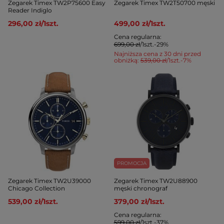
Zegarek Timex TW2P75600 Easy
Zegarek Timex TW2T50700 męski
Reader Indiglo
296,00 zł
/
1
szt.
499,00 zł
/
1
szt.
Cena regularna:
699,00 zł
/
1
szt.
-29%
Najniższa cena z 30 dni przed
obniżką:
539,00 zł
/
1
szt.
-7%
PROMOCJA
Zegarek Timex TW2U39000
Zegarek Timex TW2U88900
Chicago Collection
męski chronograf
539,00 zł
/
1
szt.
379,00 zł
/
1
szt.
Cena regularna:
599,00 zł
/
1
szt.
-37%