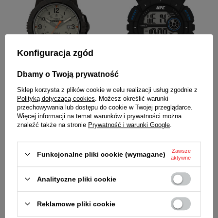
Konfiguracja zgód
PROMOCJA
PROMOCJA
Dbamy o Twoją prywatność
Zegarek Timex TW4B32200
Zegarek Timex TW5M53500 UFC
Sklep korzysta z plików cookie w celu realizacji usług zgodnie z
Expedition North Ridge
młodzieżowy
Polityką dotyczącą cookies
. Możesz określić warunki
439,00 zł
/
1
szt.
239,00 zł
/
1
szt.
przechowywania lub dostępu do cookie w Twojej przeglądarce.
Więcej informacji na temat warunków i prywatności można
Cena regularna:
Cena regularna:
znaleźć także na stronie
Prywatność i warunki Google
.
549,00 zł
/
1
szt.
-20%
389,00 zł
/
1
szt.
-39%
Najniższa cena z 30 dni przed
Najniższa cena z 30 dni przed
obniżką:
494,00 zł
/
1
szt.
-11%
obniżką:
259,00 zł
/
1
szt.
-7%
Zawsze
Funkcjonalne pliki cookie (wymagane)
aktywne
Analityczne pliki cookie
Reklamowe pliki cookie