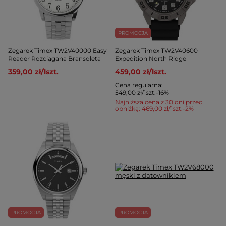
PROMOCJA
Zegarek Timex TW2V40000 Easy
Zegarek Timex TW2V40600
Reader Rozciągana Bransoleta
Expedition North Ridge
359,00 zł
/
1
szt.
459,00 zł
/
1
szt.
Cena regularna:
549,00 zł
/
1
szt.
-16%
Najniższa cena z 30 dni przed
obniżką:
469,00 zł
/
1
szt.
-2%
PROMOCJA
PROMOCJA