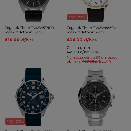
PROMOCJA
Zegarek Timex TW2W57400
Zegarek Timex TW2W68500
męski z datownikiem
męski z datownikiem
620,00 zł
/
1
szt.
404,00 zł
/
1
szt.
Cena regularna:
449,00 zł
/
1
szt.
-10%
Najniższa cena z 30 dni przed
obniżką:
407,00 zł
/
1
szt.
-1%
PROMOCJA