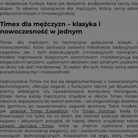
w dodatkowe funkcje, takie jak datownik, podświetlenie tarczy czy
stoper. To idealne rozwiązanie dla mężczyzn, którzy cenią sobie
połączenie klasyki z innowacyjnością.
Timex dla mężczyzn – klasyka i
nowoczesność w jednym
Timex dla mężczyzn to harmonijne połączenie klasyki i
nowoczesności, które zachwyca zarówno miłośników tradycyjnych
zegarków, jak i tych poszukujących innowacyjnych rozwiązań.
Modele inspirowane klasycznym wzornictwem charakteryzują się
eleganckimi tarczami, subtelnymi detalami oraz solidnymi paskami
ze skóry lub stali nierdzewnej. To wybór dla tych, którzy cenią sobie
ponadczasowy styl i niezawodność.
Jednocześnie Timex nie boi się eksperymentować z nowoczesnymi
technologiami, oferując zegarki z funkcjami takimi jak Bluetooth,
alarmy wibracyjne czy zaawansowane komputery treningowe.
Dzięki temu każdy mężczyzna znajdzie w ofercie Timex model
idealnie dopasowany do swoich potrzeb – od eleganckiego dodatku
do garnituru po zaawansowany zegarek sportowy. Takie modele,
jak
zegarek Timex Expedition
czy
Timex Ironman
będą Ci
towarzyszyć nie tylko na co dzień, ale również podczas dalekich
wypraw i aktywnych przygód. W naszej ofercie znajdziesz także
zegarki damskie Timex
, które są chętnie wybierane prze
miłośniczki stonowanej elegancji, ale i zwolenniczki nowoczesnych
rozwiązań technologicznych. Niezależnie od tego, który model