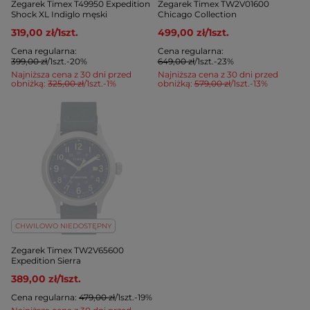
Zegarek Timex T49950 Expedition
Zegarek Timex TW2V01600
Shock XL Indiglo męski
Chicago Collection
319,00 zł
/
1
szt.
499,00 zł
/
1
szt.
Cena regularna:
Cena regularna:
399,00 zł
/
1
szt.
-20%
649,00 zł
/
1
szt.
-23%
Najniższa cena z 30 dni przed
Najniższa cena z 30 dni przed
obniżką:
325,00 zł
/
1
szt.
-1%
obniżką:
579,00 zł
/
1
szt.
-13%
CHWILOWO NIEDOSTĘPNY
Zegarek Timex TW2V65600
Expedition Sierra
389,00 zł
/
1
szt.
Cena regularna:
479,00 zł
/
1
szt.
-19%