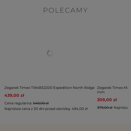
POLECAMY
Zegarek Timex TW4B32200 Expedition North Ridge
Zegarek Timex Mai
mm
439,00 zł
309,00 zł
Cena regularna:
549,00 zł
379,00 zł
Najniższa
Najniższa cena z 30 dni przed obniżką:
494,00 zł