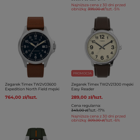
Najniższa cena z 30 dni przed
obniżką:
399,00 zł
/
1
szt.
-5%
PROMOCJA
Zegarek Timex TW2V03600
Zegarek Timex TW2V21300 męski
Expedition North Field męski
Easy Reader
764,00 zł
/
1
szt.
289,00 zł
/
1
szt.
Cena regularna:
349,00 zł
/
1
szt.
-17%
Najniższa cena z 30 dni przed
obniżką:
309,00 zł
/
1
szt.
-6%