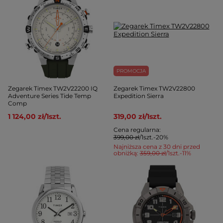
PROMOCJA
Zegarek Timex TW2V22200 IQ
Zegarek Timex TW2V22800
Adventure Series Tide Temp
Expedition Sierra
Comp
1 124,00 zł
/
1
szt.
319,00 zł
/
1
szt.
Cena regularna:
399,00 zł
/
1
szt.
-20%
Najniższa cena z 30 dni przed
obniżką:
359,00 zł
/
1
szt.
-11%