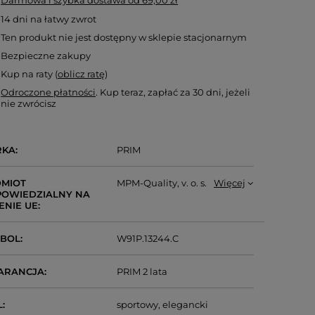
Darmowa i szybka dostawa
od
69,00 zł
14
dni na łatwy zwrot
Ten produkt nie jest dostępny w sklepie stacjonarnym
Bezpieczne zakupy
Kup na raty (
oblicz ratę
)
Odroczone płatności
. Kup teraz, zapłać za 30 dni, jeżeli
nie zwrócisz
RKA
PRIM
MIOT
MPM-Quality, v. o. s.
Więcej
OWIEDZIALNY NA
ENIE UE
MBOL
W91P.13244.C
ARANCJA
PRIM 2 lata
L
sportowy
elegancki