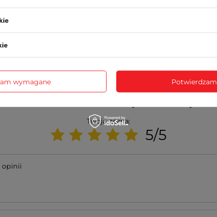
PRIM 2 LATA
Wraz z produktem otrzymasz:
kie
dowód zakupu (paragon lub fakturę VAT)
2-letnią kartę gwarancyjną
instrukcję obsługi w języku polskim (dotyczy modeli funkcyjnych
kie
ealizowana jest na podstawie dowodu zakupu przez serwis produ
pośrednictwem sklepu
zam wymagane
Potwierdzam
NAPISZ SWOJĄ OPINIĘ
Twoja ocena:
5/5
 opinii