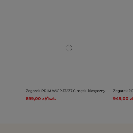
Zegarek PRIM W01P.13237.C męski klasyczny
Zegarek PR
899,00 zł
/
1
szt.
949,00 z