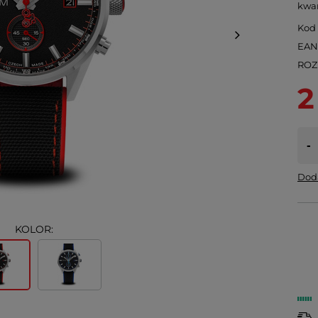
kwar
Kod
EA
ROZ
2
-
Doda
KOLOR: