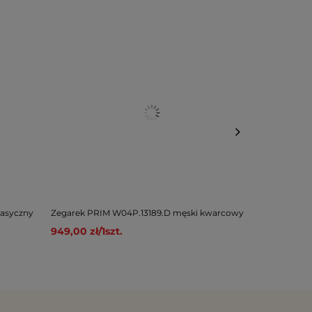
lasyczny
Zegarek PRIM W04P.13189.D męski kwarcowy
Zegarek PRIM
automatyczn
949,00 zł
/
1
szt.
2 449,00 zł