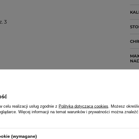
KA
. 3
STO
CH
MAX
NA
ość
w celu realizacji usług zgodnie z
Polityką dotyczącą cookies
. Możesz określi
eglądarce. Więcej informacji na temat warunków i prywatności można znaleźć
cookie (wymagane)