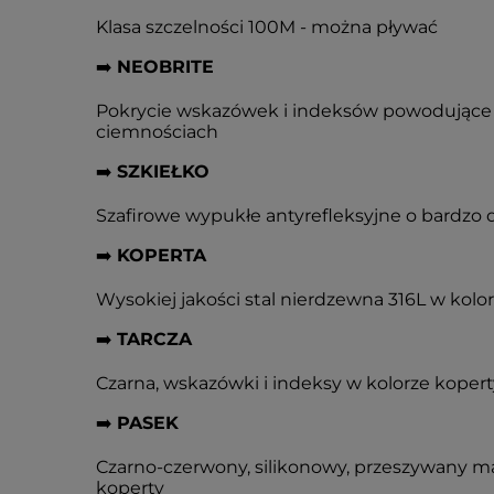
Klasa szczelności 100M - można pływać
➡️
NEOBRITE
Pokrycie wskazówek i indeksów powodujące 
ciemnościach
➡️
SZKIEŁKO
Szafirowe wypukłe antyrefleksyjne o bardzo 
➡️
KOPERTA
Wysokiej jakości stal nierdzewna 316L w kol
➡️
TARCZA
Czarna, wskazówki i indeksy w kolorze kopert
➡️
PASEK
Czarno-czerwony, silikonowy, przeszywany ma
koperty