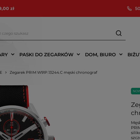
9,00 zł
50
ARY
PASKI DO ZEGARKÓW
DOM, BIURO
BIŻU
IE
Zegarek PRIM W91P.13244.C męski chronograf
NO
Ze
ch
Męsk
PRIM
sili
szcz