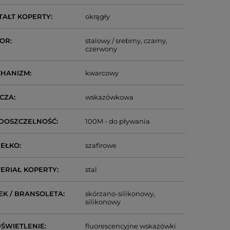
TAŁT KOPERTY
okrągły
LOR
stalowy / srebrny
czarny
czerwony
CHANIZM
kwarcowy
CZA
wskazówkowa
DOSZCZELNOŚĆ
100M - do pływania
IEŁKO
szafirowe
ERIAŁ KOPERTY
stal
EK / BRANSOLETA
skórzano-silikonowy
silikonowy
ŚWIETLENIE
fluorescencyjne wskazówki