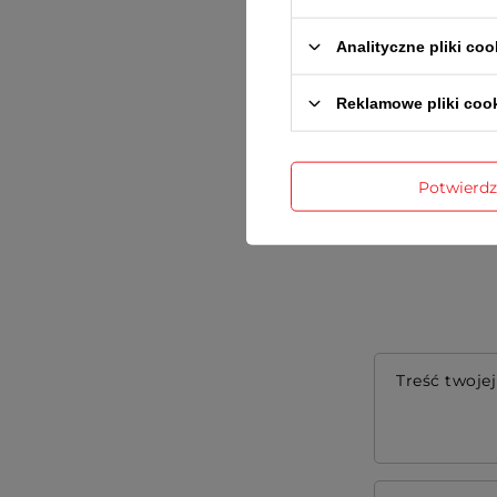
Analityczne pliki coo
Reklamowe pliki coo
Gwarancja r
Potwierd
Treść twojej