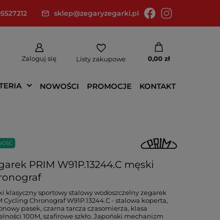
5527212
sklep@zegaryzegarki.pl
Zaloguj się
0,00 zł
Listy zakupowe
TERIA
NOWOŚCI
PROMOCJE
KONTAKT
WOŚĆ
garek PRIM W91P.13244.C męski
ronograf
i klasyczny sportowy stalowy wodoszczelny zegarek
 Cycling Chronograf W91P.13244.C - stalowa koperta,
konowy pasek, czarna tarcza czasomierza, klasa
elności 100M, szafirowe szkło. Japoński mechanizm