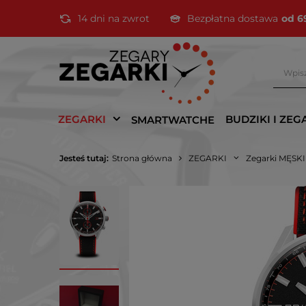
14 dni na zwrot
Bezpłatna dostawa
od 6
ZEGARKI
BUDZIKI I ZEG
SMARTWATCHE
Jesteś tutaj:
Strona główna
ZEGARKI
Zegarki MĘSK