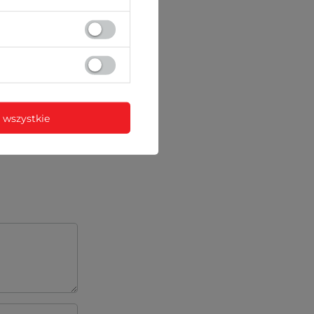
)
centa lub za
 wszystkie