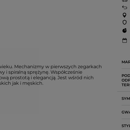
MA
wieku. Mechanizmy w pierwszych zegarkach
 i spiralną sprężynę. Współcześnie
POD
ą prostotą i elegancją. Jest wśród nich
ODP
ich jak i męskich.
TER
SY
GW
STY