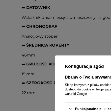
➡️
DATOWNIK
Wskaźnik dnia miesiąca umieszczony na godz
➡️
CHRONOGRAF
Analogowy stoper
➡️
ŚREDNICA KOPERTY
46mm
➡️
GRUBOŚĆ KOPERTY
Konfiguracja zgód
15 mm
Dbamy o Twoją prywatn
➡️
SZEROKOŚĆ PASKA PRZY KOPERCIE
Sklep korzysta z plików cookie 
dostępu do cookie w Twojej prz
22 mm
warunki Google
.
Funkcjonalne pliki 