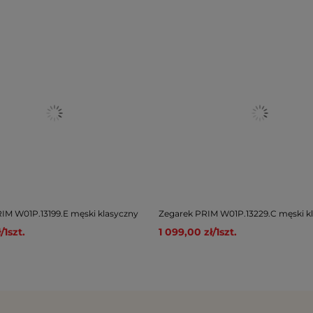
IM W01P.13199.E męski klasyczny
Zegarek PRIM W01P.13229.C męski k
ł
/
1
szt.
1 099,00 zł
/
1
szt.