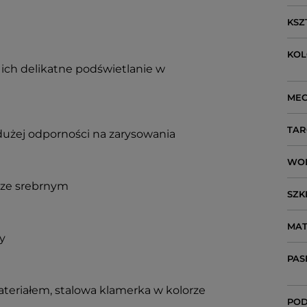
KSZ
KO
ich delikatne podświetlanie w
ME
TAR
dużej odporności na zarysowania
WO
orze srebrnym
SZK
MAT
y
PAS
teriałem, stalowa klamerka w kolorze
POD