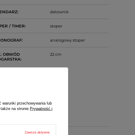
LENDARZ
datownik
PER / TIMER
stoper
RONOGRAF
analogowy stoper
. OBWÓD
22 cm
DGARSTKA
ć warunki przechowywania lub
 także na stronie
Prywatność i
Zawsze aktywne