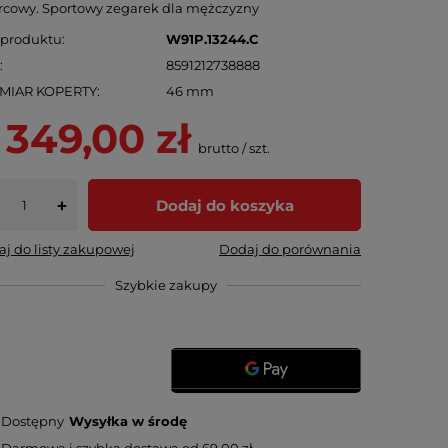
cowy. Sportowy zegarek dla mężczyzny
 produktu
W91P.13244.C
N
8591212738888
MIAR KOPERTY
46 mm
 349,00 zł
brutto
/
szt.
Dodaj do koszyka
+
j do listy zakupowej
Dodaj do porównania
Szybkie zakupy
Dostępny
Wysyłka
w środę