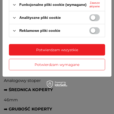
Zawsze
Funkcjonalne pliki cookie (wymagane)
aktywne
➡️
TARCZA
Czarna, wskazówki i indeksy w kolorze koperty
Analityczne pliki cookie
➡️
PASEK
Reklamowe pliki cookie
Czarno-niebieski, silikonowy, przeszywany
materiałem, stalowa klamerka w kolorze koperty
Potwierdzam wszystkie
➡️
DATOWNIK
Wskaźnik dnia miesiąca umieszczony na godz. 3
Potwierdzam wymagane
➡️
CHRONOGRAF
Analogowy stoper
➡️
ŚREDNICA KOPERTY
46mm
➡️
GRUBOŚĆ KOPERTY