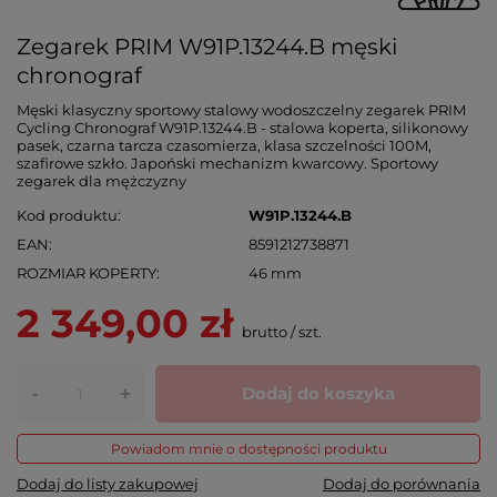
Zegarek PRIM W91P.13244.B męski
chronograf
Męski klasyczny sportowy stalowy wodoszczelny zegarek PRIM
Cycling Chronograf W91P.13244.B - stalowa koperta, silikonowy
pasek, czarna tarcza czasomierza, klasa szczelności 100M,
szafirowe szkło. Japoński mechanizm kwarcowy. Sportowy
zegarek dla mężczyzny
Kod produktu
W91P.13244.B
EAN
8591212738871
ROZMIAR KOPERTY
46 mm
2 349,00 zł
brutto
/
szt.
-
Dodaj do koszyka
+
Powiadom mnie o dostępności produktu
Dodaj do listy zakupowej
Dodaj do porównania