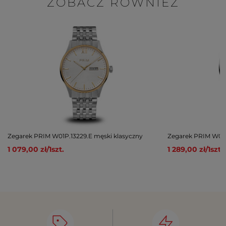
ZOBACZ RÓWNIEŻ
Zegarek PRIM W01P.13229.E męski klasyczny
Zegarek PRIM W01P
1 079,00 zł
/
1
szt.
1 289,00 zł
/
1
szt.