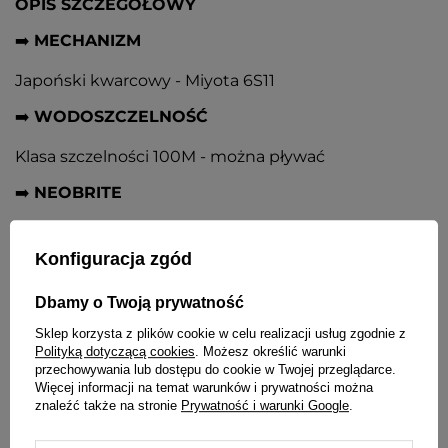
OPIS SZCZEGÓŁOWY
➡️
MECHANIZM
Japoński kwarcowy - Miyota 6S11
➡️
WODOSZCZELNOŚĆ
Klasa szczelności 100M - można pływać
➡️
NEOBRITE
Pokrycie wskazówek i indeksów powodujące ich
delikatne podświetlanie w ciemnościach
Konfiguracja zgód
➡️
SZKIEŁKO
Dbamy o Twoją prywatność
Szafirowe wypukłe antyrefleksyjne o bardzo dużej
Sklep korzysta z plików cookie w celu realizacji usług zgodnie z
odporności na zarysowania
Polityką dotyczącą cookies
. Możesz określić warunki
przechowywania lub dostępu do cookie w Twojej przeglądarce.
➡️
KOPERTA
Więcej informacji na temat warunków i prywatności można
znaleźć także na stronie
Prywatność i warunki Google
.
Wysokiej jakości stal nierdzewna 316L w kolorze
srebrnym