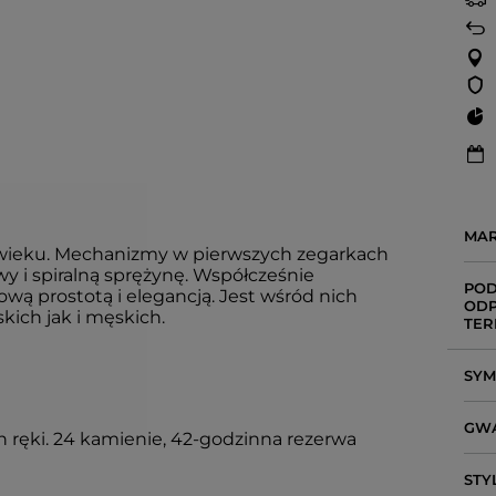
MA
wieku. Mechanizmy w pierwszych zegarkach
 i spiralną sprężynę. Współcześnie
POD
ą prostotą i elegancją. Jest wśród nich
ODP
ich jak i męskich.
TER
SY
GW
 ręki. 24 kamienie, 42-godzinna rezerwa
STY