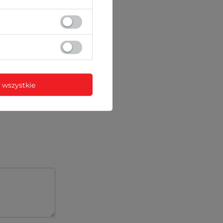
)
centa lub za
 wszystkie