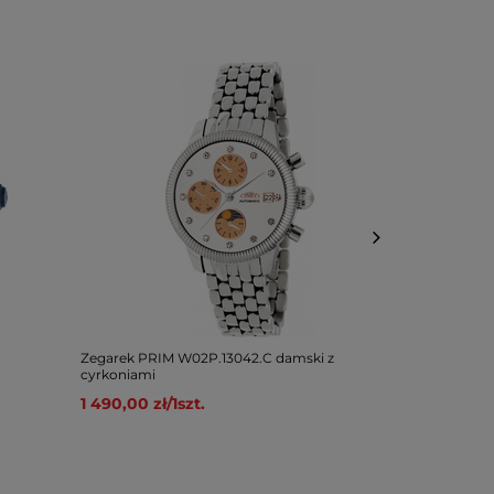
Zegarek PRIM W02P.13042.C damski z
Zegarek PRI
cyrkoniami
949,00 zł
/
1
1 490,00 zł
/
1
szt.