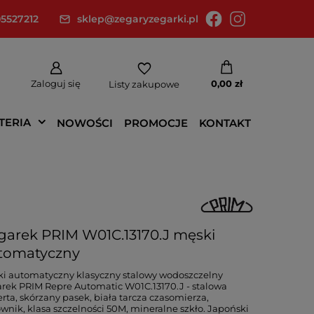
5527212
sklep@zegaryzegarki.pl
Zaloguj się
0,00 zł
Listy zakupowe
TERIA
NOWOŚCI
PROMOCJE
KONTAKT
garek PRIM W01C.13170.J męski
tomatyczny
i automatyczny klasyczny stalowy wodoszczelny
rek PRIM Repre Automatic W01C.13170.J - stalowa
rta, skórzany pasek, biała tarcza czasomierza,
wnik, klasa szczelności 50M, mineralne szkło. Japoński