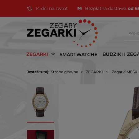
14 dni na zwrot
Bezpłatna dostawa
od 6
ZEGARKI
BUDZIKI I ZEG
SMARTWATCHE
Jesteś tutaj:
Strona główna
ZEGARKI
Zegarki MĘSK