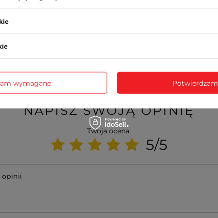
PRIM 2 LATA
kie
Wraz z produktem otrzymasz:
dowód zakupu (paragon lub fakturę VAT)
2-letnią kartę gwarancyjną
kie
instrukcję obsługi w języku polskim (dotyczy modeli funkcyjnych
ealizowana jest na podstawie dowodu zakupu przez serwis produ
pośrednictwem sklepu
zam wymagane
Potwierdzam
NAPISZ SWOJĄ OPINIĘ
Twoja ocena:
5/5
 opinii