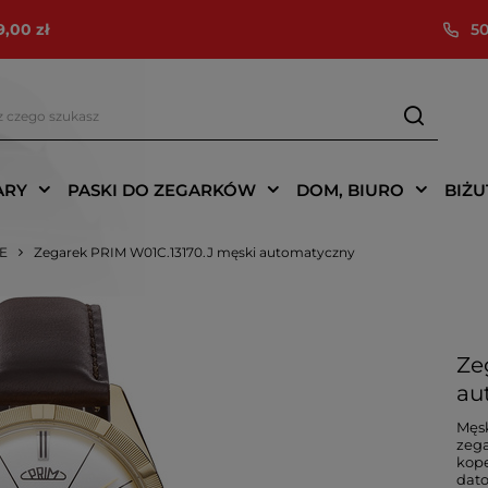
9,00 zł
50
ARY
PASKI DO ZEGARKÓW
DOM, BIURO
BIŻU
IE
Zegarek PRIM W01C.13170.J męski automatyczny
Ze
au
Męsk
zega
kope
dato