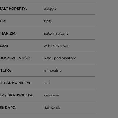
TAŁT KOPERTY
okrągły
LOR
złoty
CHANIZM
automatyczny
CZA
wskazówkowa
DOSZCZELNOŚĆ
50M - pod prysznic
IEŁKO
mineralne
ERIAŁ KOPERTY
stal
EK / BRANSOLETA
skórzany
LENDARZ
datownik