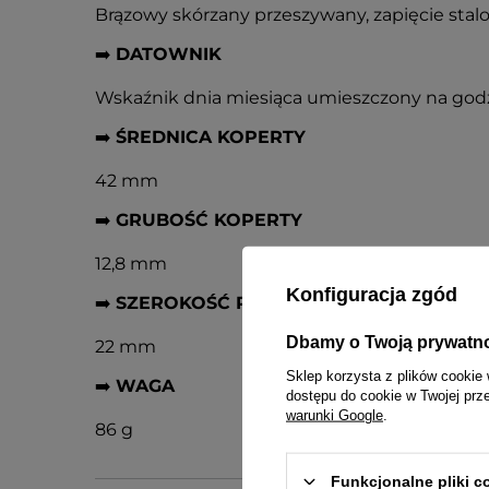
Brązowy skórzany przeszywany, zapięcie stal
➡️
DATOWNIK
Wskaźnik dnia miesiąca umieszczony na godz
➡️
ŚREDNICA KOPERTY
42 mm
➡️
GRUBOŚĆ KOPERTY
12,8 mm
Konfiguracja zgód
➡️
SZEROKOŚĆ PASKA PRZY KOPERCIE
Dbamy o Twoją prywatn
22 mm
Sklep korzysta z plików cookie 
➡️
WAGA
dostępu do cookie w Twojej prz
warunki Google
.
86 g
Funkcjonalne pliki 