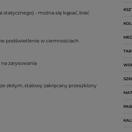
KSZ
a statycznego) - można się kąpać, brać
KO
ME
ne podświetlenie w ciemnościach
TAR
 na zarysowania
WO
SZK
rze złotym, stalowy zakręcany przeszklony
MAT
PAS
KA