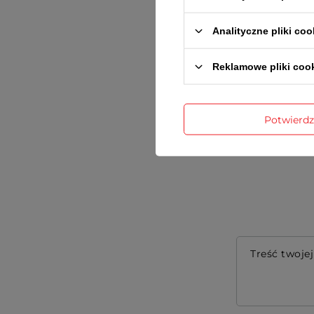
Analityczne pliki coo
Reklamowe pliki coo
Gwarancja r
Potwierd
Treść twojej