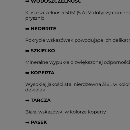
➡️
WODOSZCZELNOŚĆ
Klasa szczelności 50M (5 ATM dotyczy ciśnieni
prysznic
➡️
NEOBRITE
Pokrycie wskazówek powodujące ich delikat
➡️
SZKIEŁKO
Mineralne wypukłe o zwiększonej odporności
➡️
KOPERTA
Wysokiej jakości stal nierdzewna 316L w kolo
dekielek
➡️
TARCZA
Biała, wskazówki w kolorze koperty
➡️
PASEK