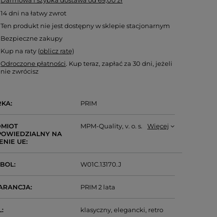
Darmowa i szybka dostawa
od
69,00 zł
14
dni na łatwy zwrot
Ten produkt nie jest dostępny w sklepie stacjonarnym
Bezpieczne zakupy
Kup na raty (
oblicz ratę
)
Odroczone płatności
. Kup teraz, zapłać za 30 dni, jeżeli
nie zwrócisz
RKA
PRIM
MIOT
MPM-Quality, v. o. s.
Więcej
OWIEDZIALNY NA
ENIE UE
MBOL
W01C.13170.J
ARANCJA
PRIM 2 lata
L
klasyczny
elegancki
retro