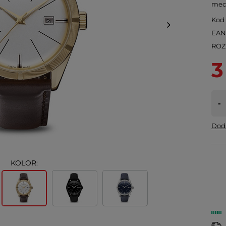
mec
Kod
EA
ROZ
3
-
Doda
KOLOR: