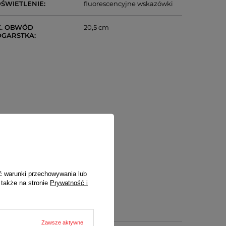
ŚWIETLENIE
fluorescencyjne wskazówki
. OBWÓD
20,5 cm
DGARSTKA
ć warunki przechowywania lub
 także na stronie
Prywatność i
Zawsze aktywne