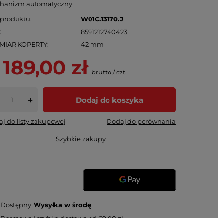
hanizm automatyczny
 produktu
W01C.13170.J
N
8591212740423
MIAR KOPERTY
42 mm
 189,00 zł
brutto
/
szt.
Dodaj do koszyka
+
j do listy zakupowej
Dodaj do porównania
Szybkie zakupy
Dostępny
Wysyłka
w środę