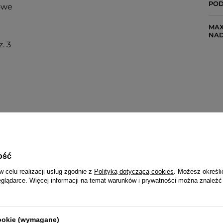
POD
owe
MAX
NA
. 3
ość
w celu realizacji usług zgodnie z
Polityką dotyczącą cookies
. Możesz określi
eglądarce. Więcej informacji na temat warunków i prywatności można znaleźć
cookie (wymagane)