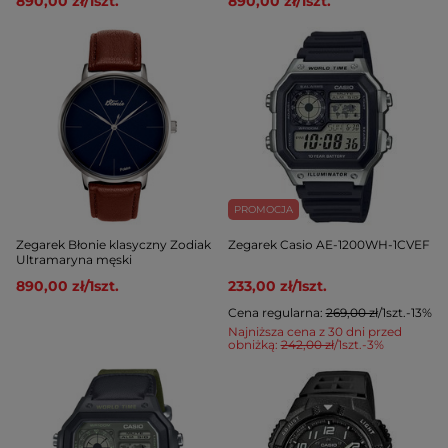
890,00 zł
/
1
szt.
890,00 zł
/
1
szt.
PROMOCJA
Zegarek Błonie klasyczny Zodiak
Zegarek Casio AE-1200WH-1CVEF
Ultramaryna męski
890,00 zł
/
1
szt.
233,00 zł
/
1
szt.
Cena regularna:
269,00 zł
/
1
szt.
-13%
Najniższa cena z 30 dni przed
obniżką:
242,00 zł
/
1
szt.
-3%