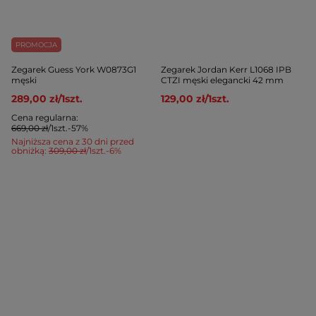
PROMOCJA
Zegarek Guess York W0873G1
Zegarek Jordan Kerr L1068 IPB
męski
CTZI męski elegancki 42 mm
289,00 zł
/
1
szt.
129,00 zł
/
1
szt.
Cena regularna:
669,00 zł
/
1
szt.
-57%
Najniższa cena z 30 dni przed
obniżką:
309,00 zł
/
1
szt.
-6%