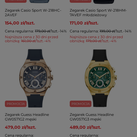
Zegarek Casio Sport W-218HC-
Zegarek Casio Sport W-218HM-
2AVEF
7AVEF młodzieżowy
154,00 zł
/
1
szt.
171,00 zł
/
1
szt.
Cena regularna:
179,00 zł
/
1
szt.
-14%
Cena regularna:
199,00 zł
/
1
szt.
-14%
Najniższa cena z 30 dni przed
Najniższa cena z 30 dni przed
obniżką:
161,00 zł
/
1
szt.
-4%
obniżką:
179,00 zł
/
1
szt.
-4%
PROMOCJA
PROMOCJA
Zegarek Guess Headline
Zegarek Guess Headline
GW0571G2 męski
GW0571G3 męski
479,00 zł
/
1
szt.
489,00 zł
/
1
szt.
Cena regularna:
Cena regularna: