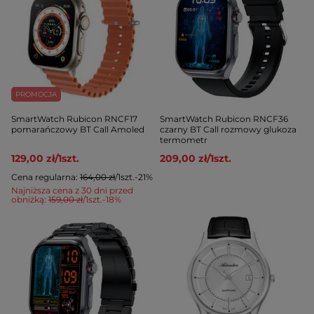
PROMOCJA
SmartWatch Rubicon RNCF17
SmartWatch Rubicon RNCF36
pomarańczowy BT Call Amoled
czarny BT Call rozmowy glukoza
termometr
129,00 zł
/
1
szt.
209,00 zł
/
1
szt.
Cena regularna:
164,00 zł
/
1
szt.
-21%
Najniższa cena z 30 dni przed
obniżką:
159,00 zł
/
1
szt.
-18%