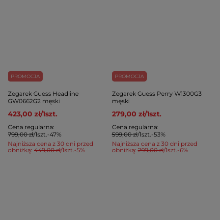
PROMOCJA
PROMOCJA
Zegarek Guess Headline
Zegarek Guess Perry W1300G3
GW0662G2 męski
męski
423,00 zł
/
1
szt.
279,00 zł
/
1
szt.
Cena regularna:
Cena regularna:
799,00 zł
/
1
szt.
-47%
599,00 zł
/
1
szt.
-53%
Najniższa cena z 30 dni przed
Najniższa cena z 30 dni przed
obniżką:
449,00 zł
/
1
szt.
-5%
obniżką:
299,00 zł
/
1
szt.
-6%