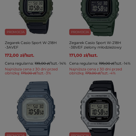
PROMOCJA
PROMOCJA
Zegarek Casio Sport W-218H
Zegarek Casio Sport W-218H
-3AVEF
-3BVEF zielony młodzieżowy
172,00 zł
/
1
szt.
171,00 zł
/
1
szt.
Cena regularna:
199,00 zł
/
1
szt.
-14%
Cena regularna:
199,00 zł
/
1
szt.
-14%
Najniższa cena z 30 dni przed
Najniższa cena z 30 dni przed
obniżką:
179,00 zł
/
1
szt.
-3%
obniżką:
179,00 zł
/
1
szt.
-4%
PROMOCJA
PROMOCJA