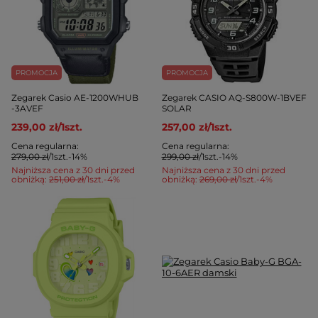
PROMOCJA
PROMOCJA
Zegarek Casio AE-1200WHUB
Zegarek CASIO AQ-S800W-1BVEF
-3AVEF
SOLAR
239,00 zł
/
1
szt.
257,00 zł
/
1
szt.
Cena regularna:
Cena regularna:
279,00 zł
/
1
szt.
-14%
299,00 zł
/
1
szt.
-14%
Najniższa cena z 30 dni przed
Najniższa cena z 30 dni przed
obniżką:
251,00 zł
/
1
szt.
-4%
obniżką:
269,00 zł
/
1
szt.
-4%