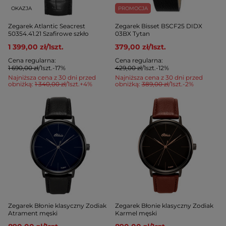
OKAZJA
PROMOCJA
Zegarek Atlantic Seacrest
Zegarek Bisset BSCF25 DIDX
50354.41.21 Szafirowe szkło
03BX Tytan
1 399,00 zł
/
1
szt.
379,00 zł
/
1
szt.
Cena regularna:
Cena regularna:
1 690,00 zł
/
1
szt.
-17%
429,00 zł
/
1
szt.
-12%
Najniższa cena z 30 dni przed
Najniższa cena z 30 dni przed
obniżką:
1 340,00 zł
/
1
szt.
+4%
obniżką:
389,00 zł
/
1
szt.
-2%
Zegarek Błonie klasyczny Zodiak
Zegarek Błonie klasyczny Zodiak
Atrament męski
Karmel męski