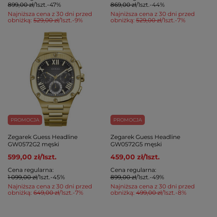
899,00 zł
/
1
szt.
-47%
869,00 zł
/
1
szt.
-44%
Najniższa cena z 30 dni przed
Najniższa cena z 30 dni przed
obniżką:
529,00 zł
/
1
szt.
-9%
obniżką:
529,00 zł
/
1
szt.
-7%
PROMOCJA
PROMOCJA
Zegarek Guess Headline
Zegarek Guess Headline
GW0572G2 męski
GW0572G5 męski
599,00 zł
/
1
szt.
459,00 zł
/
1
szt.
Cena regularna:
Cena regularna:
1 099,00 zł
/
1
szt.
-45%
899,00 zł
/
1
szt.
-49%
Najniższa cena z 30 dni przed
Najniższa cena z 30 dni przed
obniżką:
649,00 zł
/
1
szt.
-7%
obniżką:
499,00 zł
/
1
szt.
-8%