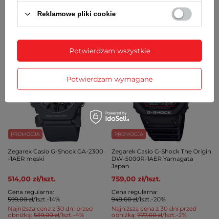
Cena regularna:
Cena regularna:
Reklamowe pliki cookie
399,00 zł
/
1
szt.
-14%
449,00 zł
/
1
szt.
-14%
Najniższa cena z 30 dni przed
Najniższa cena z 30 dni przed
obniżką:
359,00 zł
/
1
szt.
-4%
obniżką:
399,00 zł
/
1
szt.
-3%
Potwierdzam wszystkie
Potwierdzam wymagane
PROMOCJA
PROMOCJA
Zegarek Casio G-Shock GA-2300
Zegarek Casio G-Shock The Origin
-1AER męski
DW-5000R-1AER Yamagata
Japan
514,00 zł
/
1
szt.
759,00 zł
/
1
szt.
Cena regularna:
Cena regularna:
599,00 zł
/
1
szt.
-14%
949,00 zł
/
1
szt.
-20%
Najniższa cena z 30 dni przed
Najniższa cena z 30 dni przed
obniżką:
539,00 zł
/
1
szt.
-4%
obniżką:
777,00 zł
/
1
szt.
-2%