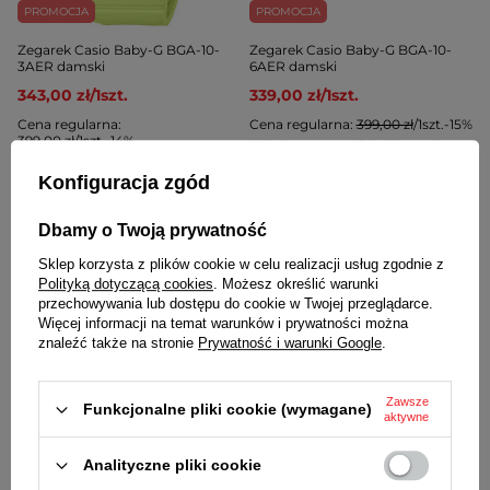
PROMOCJA
PROMOCJA
Zegarek Casio Baby-G BGA-10-
Zegarek Casio Baby-G BGA-10-
3AER damski
6AER damski
343,00 zł
/
1
szt.
339,00 zł
/
1
szt.
Cena regularna:
Cena regularna:
399,00 zł
/
1
szt.
-15%
399,00 zł
/
1
szt.
-14%
Najniższa cena z 30 dni przed
obniżką:
359,00 zł
/
1
szt.
-5%
Najniższa cena z 30 dni przed
obniżką:
359,00 zł
/
1
szt.
-4%
Konfiguracja zgód
Dbamy o Twoją prywatność
Sklep korzysta z plików cookie w celu realizacji usług zgodnie z
Polityką dotyczącą cookies
. Możesz określić warunki
przechowywania lub dostępu do cookie w Twojej przeglądarce.
Więcej informacji na temat warunków i prywatności można
znaleźć także na stronie
Prywatność i warunki Google
.
PROMOCJA
PROMOCJA
Zawsze
Funkcjonalne pliki cookie (wymagane)
aktywne
Zegarek Casio Baby-G BGA-10-
Zegarek Casio Edifice Momentum
7AER damski
EFV-100D-1AVUEF
Analityczne pliki cookie
344,00 zł
/
1
szt.
387,00 zł
/
1
szt.