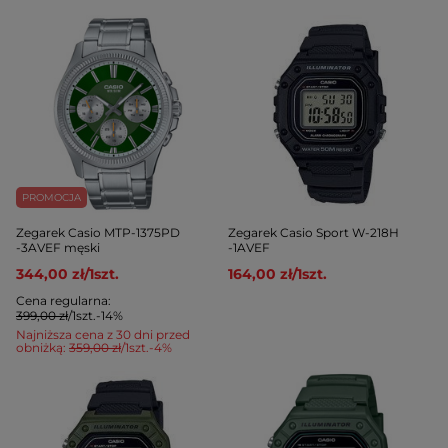
PROMOCJA
Zegarek Casio MTP-1375PD
Zegarek Casio Sport W-218H
-3AVEF męski
-1AVEF
344,00 zł
/
1
szt.
164,00 zł
/
1
szt.
Cena regularna:
399,00 zł
/
1
szt.
-14%
Najniższa cena z 30 dni przed
obniżką:
359,00 zł
/
1
szt.
-4%