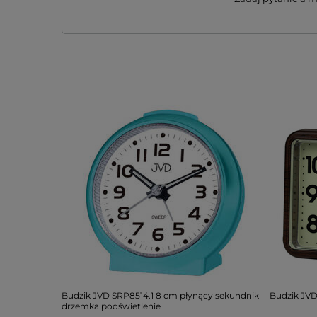
Budzik JVD SRP8514.1 8 cm płynący sekundnik
Budzik JVD
drzemka podświetlenie