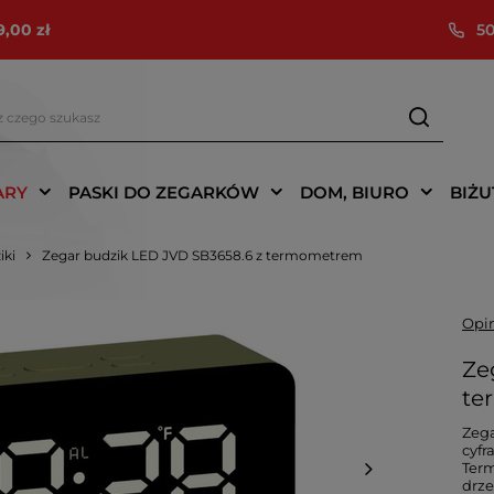
9,00 zł
50
ARY
PASKI DO ZEGARKÓW
DOM, BIURO
BIŻU
iki
Zegar budzik LED JVD SB3658.6 z termometrem
Opin
Ze
te
Zega
cyfr
Term
drze