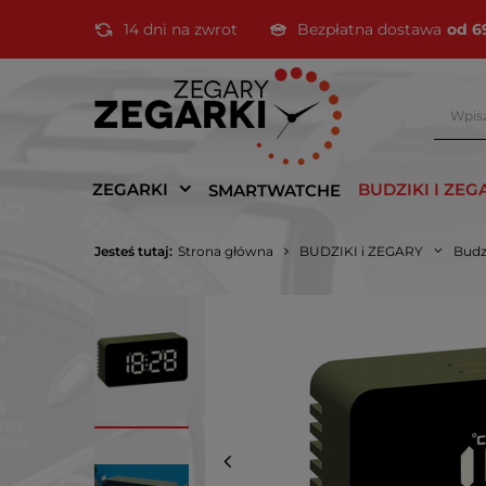
14 dni na zwrot
Bezpłatna dostawa
od 6
ZEGARKI
BUDZIKI I ZEG
SMARTWATCHE
Jesteś tutaj:
Strona główna
BUDZIKI i ZEGARY
Budz