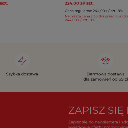
1
szt.
224,00 zł
/
1
szt.
Cena regularna:
244,00 zł
/
1
szt.
-8%
Najniższa cena z 30 dni przed obniżk
244,00 zł
/
1
szt.
-8%
Szybka dostawa
Darmowa dostawa
dla zamówień od 69 zł
ZAPISZ SI
Zapisz się do newslettera i z
wyjątkowe oferty promocyjne 