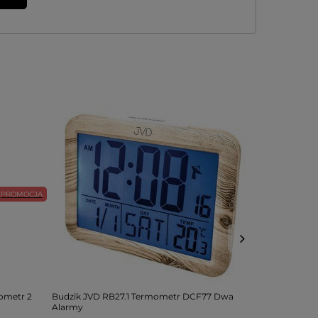
PROMOCJA
ometr 2
Budzik JVD RB27.1 Termometr DCF77 Dwa
Budzik piłka
Alarmy
drzemka podś