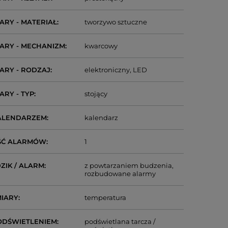
ARY - MATERIAŁ
tworzywo sztuczne
ARY - MECHANIZM
kwarcowy
ARY - RODZAJ
elektroniczny
LED
ARY - TYP
stojący
ALENDARZEM
kalendarz
ŚĆ ALARMÓW
1
ZIK / ALARM
z powtarzaniem budzenia
rozbudowane alarmy
IARY
temperatura
ODŚWIETLENIEM
podświetlana tarcza /