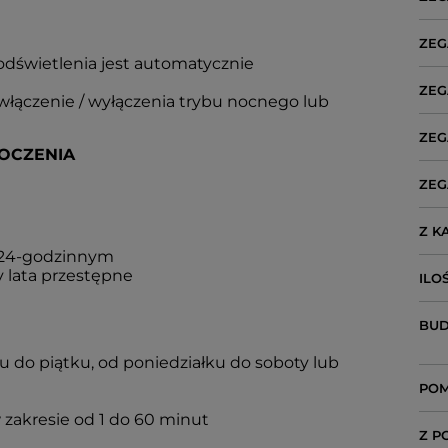
ZEG
odświetlenia jest automatycznie
ZEG
łączenie / wyłączenia trybu nocnego lub
ZEG
OCZENIA
ZEG
Z K
b 24-godzinnym
 lata przestępne
ILO
BUD
 do piątku, od poniedziałku do soboty lub
POM
zakresie od 1 do 60 minut
Z P