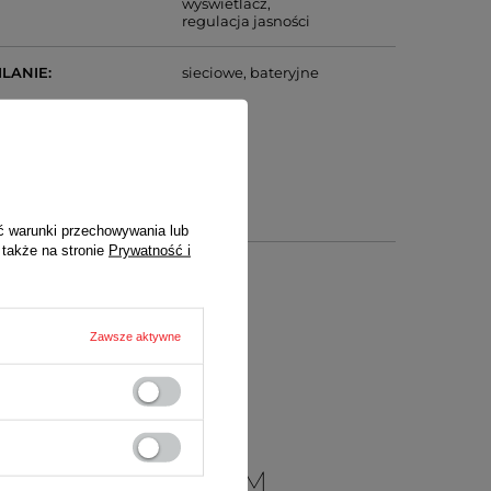
wyświetlacz
regulacja jasności
ILANIE
sieciowe
bateryjne
ć warunki przechowywania lub
 także na stronie
Prywatność i
Zawsze aktywne
)
ictwem sklepu
 Z TERMOMETREM