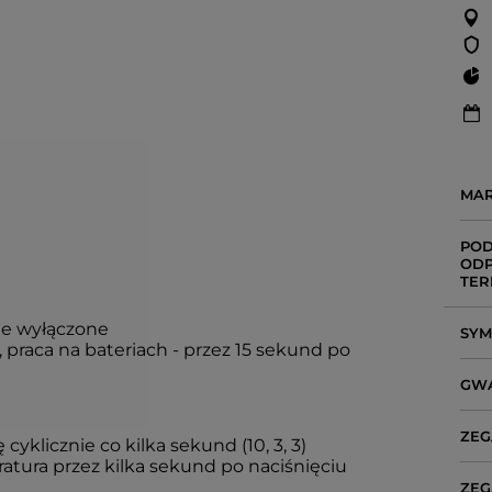
MA
POD
ODP
TER
ie wyłączone
SY
, praca na bateriach - przez 15 sekund po
GW
ZEG
cyklicznie co kilka sekund (10, 3, 3)
ratura przez kilka sekund po naciśnięciu
ZEG