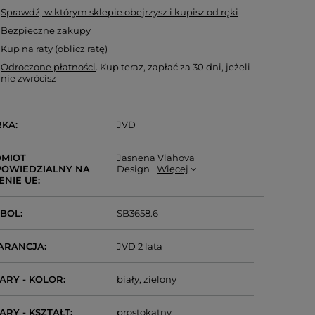
Sprawdź, w którym sklepie obejrzysz i kupisz od ręki
Bezpieczne zakupy
Kup na raty (
oblicz ratę
)
Odroczone płatności
. Kup teraz, zapłać za 30 dni, jeżeli
nie zwrócisz
RKA
JVD
MIOT
Jasnena Vlahova
OWIEDZIALNY NA
Design
Więcej
ENIE UE
MBOL
SB3658.6
ARANCJA
JVD 2 lata
ARY - KOLOR
biały
zielony
ARY - KSZTAŁT
prostokątny