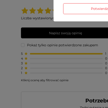
5.00
Potwierd
Liczba wystawionych opinii: 1
Napisz swoją opinię
Pokaż tylko opinie potwierdzone zakupem
5
1
4
0
3
0
2
0
1
0
Kliknij ocenę aby filtrować opinie
Potrzeb
Zadaj pytanie a 