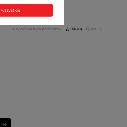
 wszystkie
Czy opinia była pomocna?
Tak
0
Nie
0
anie