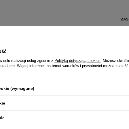
ZAS
 lub 3 baterie LR03 (AAA)
]
ość
w celu realizacji usług zgodnie z
Polityką dotyczącą cookies
. Możesz określi
eglądarce. Więcej informacji na temat warunków i prywatności można znaleźć
JVD 2 LATA
Wraz z produktem otrzymasz:
dowód zakupu (paragon lub fakturę VAT)
cookie (wymagane)
2-letnią kartę gwarancyjną
instrukcję obsługi w języku polskim (dotyczy modeli funkcyjnych
kie
alizowana jest przez serwis centralny firmy JVD lub za pośredn
kie
R BUDZIK LED JVD SB3658.6