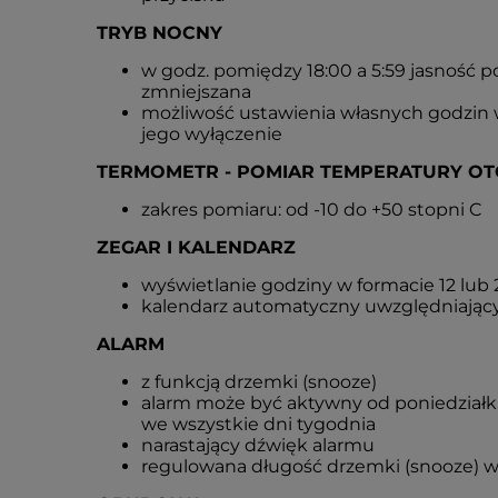
TRYB NOCNY
w godz. pomiędzy 18:00 a 5:59 jasność p
zmniejszana
możliwość ustawienia własnych godzin w
jego wyłączenie
TERMOMETR - POMIAR TEMPERATURY OT
zakres pomiaru: od -10 do +50 stopni C
ZEGAR I KALENDARZ
wyświetlanie godziny w formacie 12 lu
kalendarz automatyczny uwzględniający
ALARM
z funkcją drzemki (snooze)
alarm może być aktywny od poniedziałku
we wszystkie dni tygodnia
narastający dźwięk alarmu
regulowana długość drzemki (snooze) w 