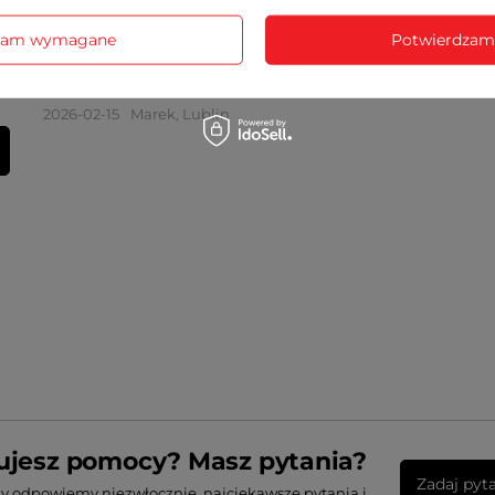
5/5
zam wymagane
Potwierdzam
Opinia potwierdzona zakupem
Budzik czytelny i wyraźny
2026-02-15
Marek, Lublin
ujesz pomocy? Masz pytania?
Zadaj pyt
my odpowiemy niezwłocznie, najciekawsze pytania i