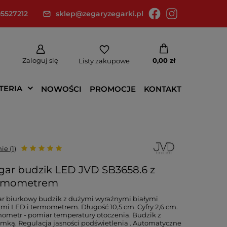
5527212
sklep@zegaryzegarki.pl
Zaloguj się
0,00 zł
Listy zakupowe
TERIA
NOWOŚCI
PROMOCJE
KONTAKT
ie (1)
gar budzik LED JVD SB3658.6 z
rmometrem
r biurkowy budzik z dużymi wyraźnymi białymi
ami LED i termometrem. Długość 10,5 cm. Cyfry 2,6 cm.
ometr - pomiar temperatury otoczenia. Budzik z
mką. Regulacja jasności podświetlenia . Automatyczne