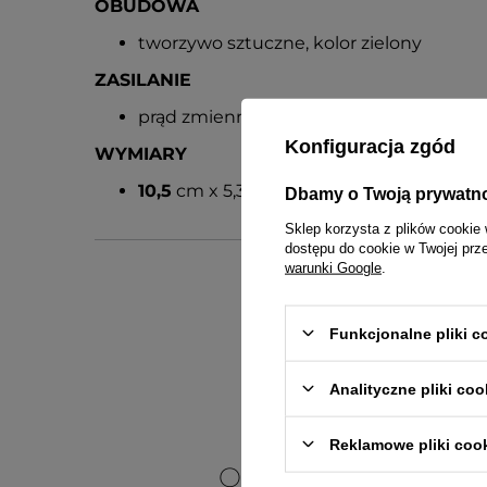
OBUDOWA
tworzywo sztuczne, kolor zielony
ZASILANIE
prąd zmienny 230V (zasilacz w zestawie)
Konfiguracja zgód
WYMIARY
10,5
cm x 5,3 cm x 3,5 cm [szer x wys x gł
Dbamy o Twoją prywatn
Sklep korzysta z plików cookie 
dostępu do cookie w Twojej prz
warunki Google
.
Funkcjonalne pliki 
Analityczne pliki coo
Gwarancja re
Reklamowe pliki coo
OPINIE O ZEGA