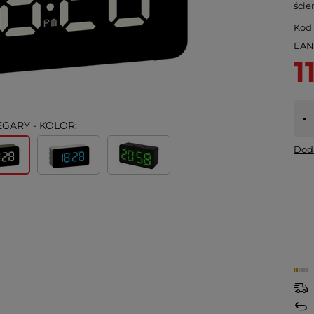
ście
Kod
EA
1
-
EGARY - KOLOR:
Doda