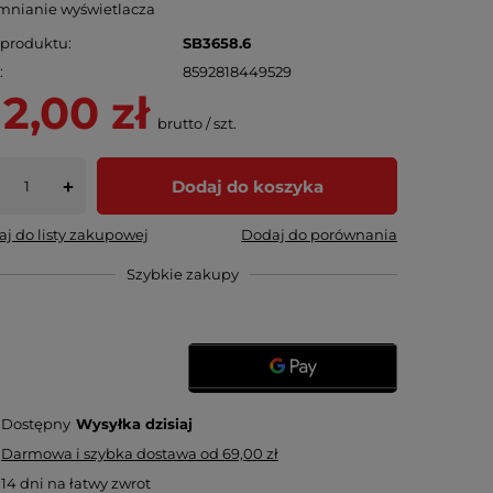
mnianie wyświetlacza
 produktu
SB3658.6
N
8592818449529
12,00 zł
brutto
/
szt.
Dodaj do koszyka
+
j do listy zakupowej
Dodaj do porównania
Szybkie zakupy
Dostępny
Wysyłka
dzisiaj
Darmowa i szybka dostawa
od
69,00 zł
14
dni na łatwy zwrot