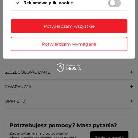
Reklamowe pliki cookie
7,8 mm
➡️
SZEROKOŚĆ MOCOWANIA BRANSOLETY
Potwierdzam wszystkie
12 mm
➡️
WAGA
Potwierdzam wymagane
33 g
SZCZEGÓŁOWE DANE
GWARANCJA
OPINIE
(0)
Potrzebujesz pomocy? Masz pytania?
Zadaj pytanie a my odpowiemy
Zadaj pytanie
niezwłocznie, najciekawsze pytania i