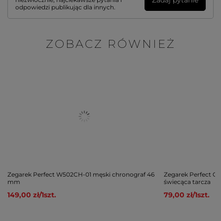
odpowiedzi publikując dla innych.
ZOBACZ RÓWNIEŻ
Zegarek Perfect W502CH-01 męski chronograf 46
Zegarek Perfect G
mm
świecąca tarcza
149,00 zł
/
1
szt.
79,00 zł
/
1
szt.