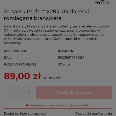
Zegarek Perfect X284-04 damski
rozciągana bransoleta
Damski mały klasyczny okrągły czytelny zegarek Perfect X284-
04 - metalowa koperta i stalowa rozciągana bransoleta w
kolorze złotym, złota tarcza czasomierza, kontrastowe cyfry i
wskazówki, klasa szczelności 30M. Japoński mechanizm
kwarcowy
Kod produktu
X284-04
EAN
5903981799084
ROZMIAR KOPERTY
30 mm
89,00 zł
brutto
/
szt.
-
Dodaj do koszyka
+
Powiadom mnie o dostępności produktu
Dodaj do listy zakupowej
Dodaj do porównania