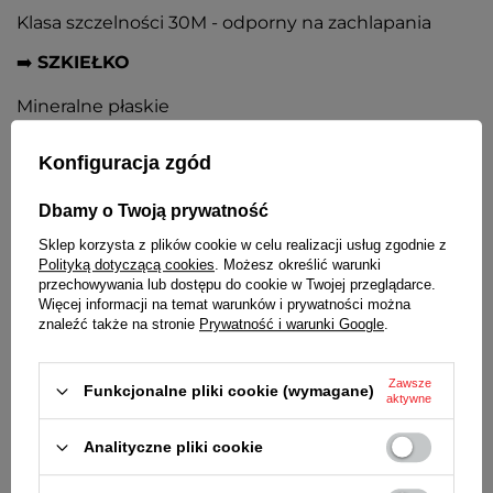
Klasa szczelności 30M - odporny na zachlapania
➡️
SZKIEŁKO
Mineralne płaskie
➡️
KOPERTA
Konfiguracja zgód
Metalowa nierdzewna, kolor złoty. Stalowy dekielek
Dbamy o Twoją prywatność
➡️
TARCZA
Sklep korzysta z plików cookie w celu realizacji usług zgodnie z
Polityką dotyczącą cookies
. Możesz określić warunki
Złota, czarne kontrastowe cyfry arabskie i wskazówki
przechowywania lub dostępu do cookie w Twojej przeglądarce.
Więcej informacji na temat warunków i prywatności można
➡️
BRANSOLETA
znaleźć także na stronie
Prywatność i warunki Google
.
Stalowa nierdzewna rozciągana, w kolorze koperty
Zawsze
Funkcjonalne pliki cookie (wymagane)
➡️
ŚREDNICA KOPERTY
aktywne
30 mm
Analityczne pliki cookie
➡️
GRUBOŚĆ KOPERTY