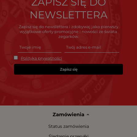
ZAPISZ SIĘ DO
NEWSLETTERA
Zapisz się do newslettera i zdobywaj jako pierwszy
wyjątkowe oferty promocyjne i nowości ze świata
zegarków.
Polityka prywatności
Zapisz się
Zamówienia
Status zamówienia
Śledzenie przesyłki