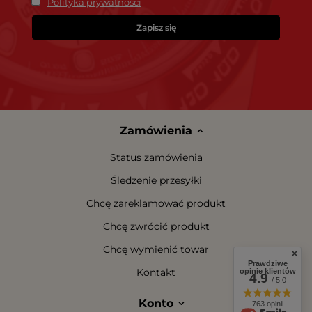
Polityka prywatności
Zapisz się
Zamówienia
Status zamówienia
Śledzenie przesyłki
Chcę zareklamować produkt
Chcę zwrócić produkt
Chcę wymienić towar
Prawdziwe
Kontakt
opinie klientów
4.9
/ 5.0
Konto
763 opinii