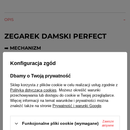
OPIS
ZEGAREK DAMSKI PERFECT
➡️
MECHANIZM
Japoński kwarcowy Myiota
Konfiguracja zgód
➡️
WODOSZCZELNOŚĆ
Dbamy o Twoją prywatność
Klasa szczelności 30M - odporny na zachlapania
Sklep korzysta z plików cookie w celu realizacji usług zgodnie z
Polityką dotyczącą cookies
. Możesz określić warunki
➡️
SZKIEŁKO
przechowywania lub dostępu do cookie w Twojej przeglądarce.
Więcej informacji na temat warunków i prywatności można
Mineralne płaskie
znaleźć także na stronie
Prywatność i warunki Google
.
➡️
KOPERTA
Zawsze
Funkcjonalne pliki cookie (wymagane)
Metalowa nierdzewna, kolor złoty. Stalowy dekielek
aktywne