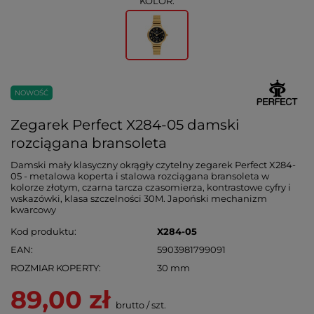
KOLOR:
NOWOŚĆ
Zegarek Perfect X284-05 damski
rozciągana bransoleta
Damski mały klasyczny okrągły czytelny zegarek Perfect X284-
05 - metalowa koperta i stalowa rozciągana bransoleta w
kolorze złotym, czarna tarcza czasomierza, kontrastowe cyfry i
wskazówki, klasa szczelności 30M. Japoński mechanizm
kwarcowy
Kod produktu
X284-05
EAN
5903981799091
ROZMIAR KOPERTY
30 mm
89,00 zł
brutto
/
szt.