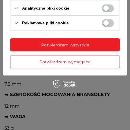
➡️
TARCZA
Analityczne pliki cookie
Czarna, złote kontrastowe cyfry arabskie i wskazówki
Reklamowe pliki cookie
➡️
BRANSOLETA
Stalowa nierdzewna rozciągana, w kolorze koperty
Potwierdzam wszystkie
➡️
ŚREDNICA KOPERTY
Potwierdzam wymagane
30 mm
➡️
GRUBOŚĆ KOPERTY
7,8 mm
➡️
SZEROKOŚĆ MOCOWANIA BRANSOLETY
12 mm
➡️
WAGA
33 g