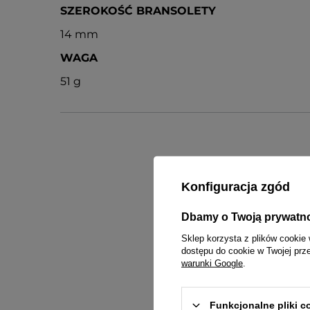
SZEROKOŚĆ BRANSOLETY
14 mm
WAGA
51 g
Konfiguracja zgód
inst
Dbamy o Twoją prywatn
Sklep korzysta z plików cookie 
dostępu do cookie w Twojej prz
warunki Google
.
Funkcjonalne pliki 