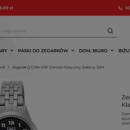
9,00 zł
50
ARY
PASKI DO ZEGARKÓW
DOM, BIURO
BIŻU
KIE
Zegarek Q C01A-011P Damski Klasyczny Srebrny 30M
Ze
Kl
Dams
szcz
czar