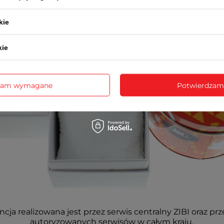
kie
kie
zam wymagane
Potwierdzam
cja realizowana jest przez serwis centralny ZIBI oraz prz
autoryzowanych serwisów w całym kraju.