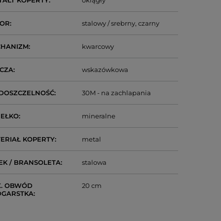
TAŁT KOPERTY
okrągły
LOR
stalowy / srebrny
czarny
CHANIZM
kwarcowy
CZA
wskazówkowa
DOSZCZELNOŚĆ
30M - na zachlapania
IEŁKO
mineralne
ERIAŁ KOPERTY
metal
EK / BRANSOLETA
stalowa
. OBWÓD
20 cm
DGARSTKA