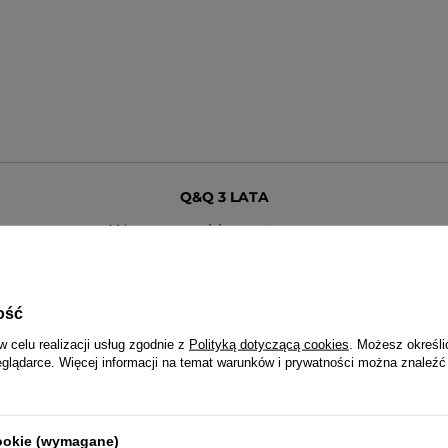
Q&Q 3 LATA
Wraz z zegarkiem otrzymasz:
dowód zakupu (paragon lub fakturę VAT)
3-letnią kartę gwarancyjną
rukcję obsługi w języku polskim (dotyczy modeli funkcyj
opakowanie - puszka lub pudełko Q&Q
ość
w celu realizacji usług zgodnie z
Polityką dotyczącą cookies
. Możesz określi
eglądarce. Więcej informacji na temat warunków i prywatności można znaleźć
cookie (wymagane)