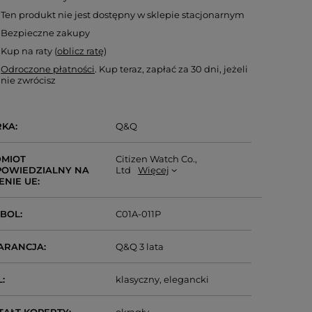
Ten produkt nie jest dostępny w sklepie stacjonarnym
Bezpieczne zakupy
Kup na raty (
oblicz ratę
)
Odroczone płatności
. Kup teraz, zapłać za 30 dni, jeżeli
nie zwrócisz
RKA
Q&Q
MIOT
Citizen Watch Co.,
OWIEDZIALNY NA
Ltd
Więcej
ENIE UE
MBOL
C01A-011P
ARANCJA
Q&Q 3 lata
L
klasyczny
elegancki