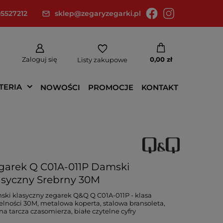
5527212
sklep@zegaryzegarki.pl
Zaloguj się
0,00 zł
Listy zakupowe
TERIA
NOWOŚCI
PROMOCJE
KONTAKT
garek Q C01A-011P Damski
asyczny Srebrny 30M
ki klasyczny zegarek Q&Q Q C01A-011P - klasa
elności 30M, metalowa koperta, stalowa bransoleta,
na tarcza czasomierza, białe czytelne cyfry