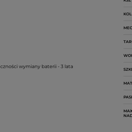
KSZ
KO
ME
TAR
WO
czności wymiany baterii - 3 lata
SZK
MAT
PAS
MAX
NA