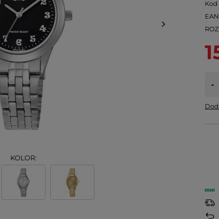
Kod
EA
ROZ
1
-
Doda
KOLOR: