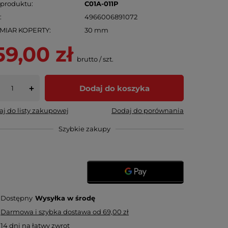
 produktu
C01A-011P
N
4966006891072
MIAR KOPERTY
30 mm
59,00 zł
brutto
/
szt.
Dodaj do koszyka
+
j do listy zakupowej
Dodaj do porównania
Szybkie zakupy
Dostępny
Wysyłka
w środę
Darmowa i szybka dostawa
od
69,00 zł
14
dni na łatwy zwrot