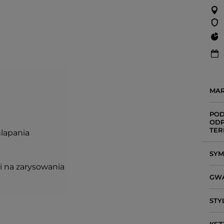
MA
POD
ODP
TER
hlapania
SY
i na zarysowania
GW
STY