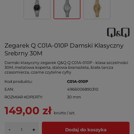
Zegarek Q C01A-010P Damski Klasyczny
Srebrny 30M
Damski klasyczny zegarek Q&Q Q C01A-010P - klasa szczelności
30M, metalowa koperta, stalowa bransoleta, biała tarcza
czasomierza, czarne czytelne cyfry
Kod produktu
C01A-010P
EAN
4966006890310
ROZMIAR KOPERTY
30 mm
149,00 zł
brutto
/
szt.
-
Dodaj do koszyka
+