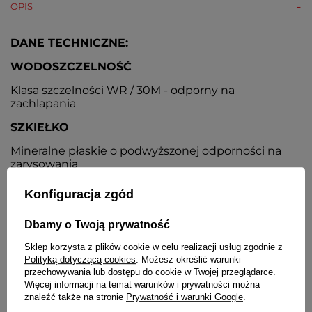
OPIS
DANE TECHNICZNE:
WODOSZCZELNOŚĆ
Klasa szczelności WR / 30M - odporny na
zachlapania
SZKIEŁKO
Mineralne płaskie o podwyższonej odporności na
zarysowania
KOPERTA
Konfiguracja zgód
Metalowa, nierdzewna
Dbamy o Twoją prywatność
TARCZA
Sklep korzysta z plików cookie w celu realizacji usług zgodnie z
Kolor biały. Czytelne kontrastowe cyfry
Polityką dotyczącą cookies
. Możesz określić warunki
przechowywania lub dostępu do cookie w Twojej przeglądarce.
BRANSOLETA
Więcej informacji na temat warunków i prywatności można
znaleźć także na stronie
Prywatność i warunki Google
.
Wykonana ze stali nierdzewnej