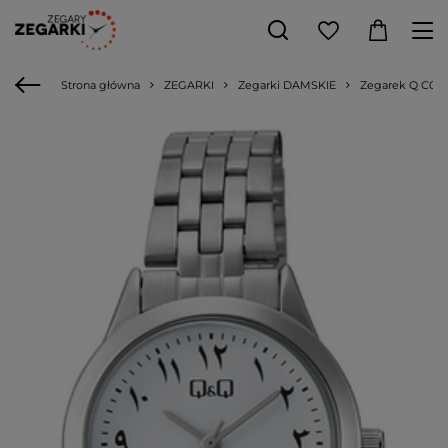
Strona główna
ZEGARKI
Zegarki DAMSKIE
Zegarek Q C01A