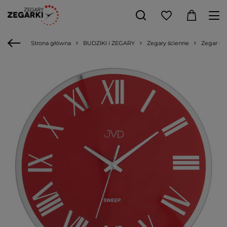
Strona główna
BUDZIKI i ZEGARY
Zegary ścienne
Zegar śc