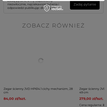
Zadaj pytanie a my odpowiemy
Zadaj pytanie
niezwłocznie, najciekawsze pytania i
odpowiedzi publikując dla innych.
ZOBACZ RÓWNIEŻ
Zegar ścienny JVD HP614.1 cichy mechanizm, 28
Zegar ścienny JVD 
cm
49 cm
84,00 zł
/
1
szt.
279,00 zł
/
1
szt.
Cena regularna:
376