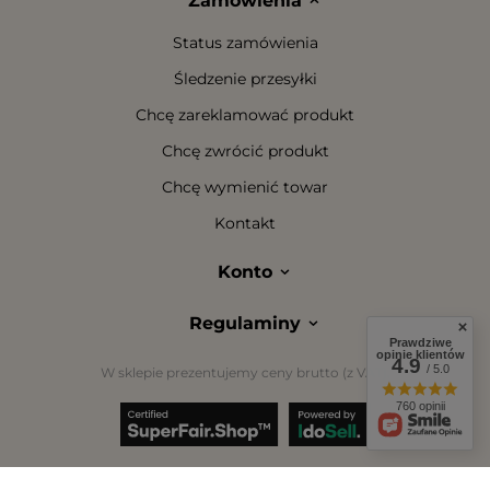
Zamówienia
Status zamówienia
Śledzenie przesyłki
Chcę zareklamować produkt
Chcę zwrócić produkt
Chcę wymienić towar
Kontakt
Konto
Regulaminy
Prawdziwe
opinie klientów
4.9
/ 5.0
W sklepie prezentujemy ceny brutto (z VAT).
760 opinii