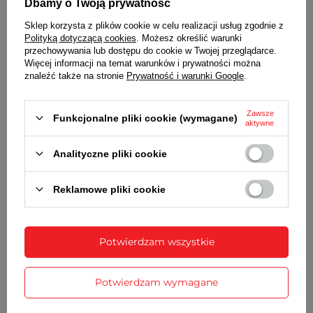
Dbamy o Twoją prywatność
MECHANIZM
Sklep korzysta z plików cookie w celu realizacji usług zgodnie z
kwarcowy
Polityką dotyczącą cookies
. Możesz określić warunki
cichy, z płynącym sekundnikiem
przechowywania lub dostępu do cookie w Twojej przeglądarce.
Więcej informacji na temat warunków i prywatności można
ZASILANIE
znaleźć także na stronie
Prywatność i warunki Google
.
1 bateria typu AA (R6)
WYMIARY
Zawsze
Funkcjonalne pliki cookie (wymagane)
aktywne
średnica - 30 cm
Analityczne pliki cookie
SZCZEGÓŁOWE DANE
Reklamowe pliki cookie
GWARANCJA
Potwierdzam wszystkie
OPINIE
(0)
Potwierdzam wymagane
Potrzebujesz pomocy? Masz pytania?