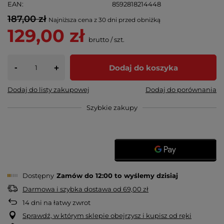
EAN
8592818214448
187,00 zł
Najniższa cena z 30 dni przed obniżką
129,00 zł
brutto
/
szt.
-
Dodaj do koszyka
+
Dodaj do listy zakupowej
Dodaj do porównania
Szybkie zakupy
Dostępny
Zamów do
12:00 to wyślemy dzisiaj
Darmowa i szybka dostawa
od
69,00 zł
14
dni na łatwy zwrot
Sprawdź, w którym sklepie obejrzysz i kupisz od ręki