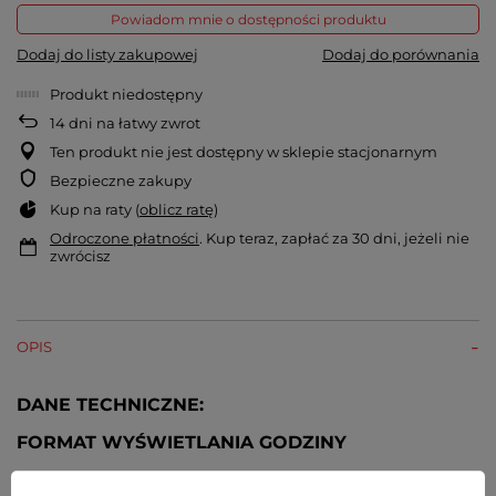
Powiadom mnie o dostępności produktu
Dodaj do listy zakupowej
Dodaj do porównania
Produkt niedostępny
14
dni na łatwy zwrot
Ten produkt nie jest dostępny w sklepie stacjonarnym
Bezpieczne zakupy
Kup na raty (
oblicz ratę
)
Odroczone płatności
. Kup teraz, zapłać za 30 dni, jeżeli nie
zwrócisz
OPIS
DANE TECHNICZNE:
FORMAT WYŚWIETLANIA GODZINY
12-godzinny