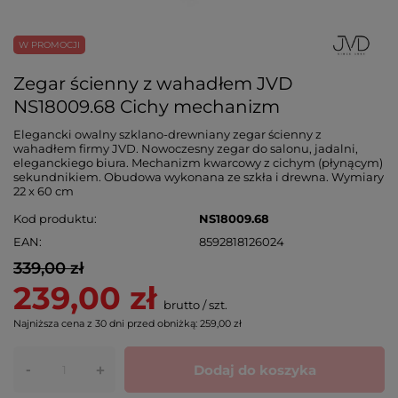
W PROMOCJI
Zegar ścienny z wahadłem JVD
NS18009.68 Cichy mechanizm
Elegancki owalny szklano-drewniany zegar ścienny z
wahadłem firmy JVD. Nowoczesny zegar do salonu, jadalni,
eleganckiego biura. Mechanizm kwarcowy z cichym (płynącym)
sekundnikiem. Obudowa wykonana ze szkła i drewna. Wymiary
22 x 60 cm
Kod produktu
NS18009.68
EAN
8592818126024
339,00 zł
239,00 zł
brutto
/
szt.
Najniższa cena z 30 dni przed obniżką:
259,00 zł
-
Dodaj do koszyka
+