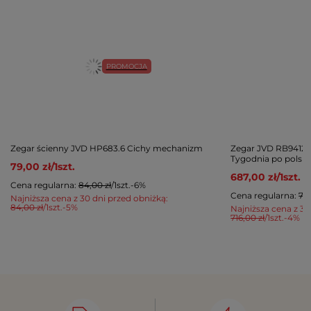
PROMOCJA
Zegar ścienny JVD HP683.6 Cichy mechanizm
Zegar JVD RB9412
Tygodnia po polsk
79,00 zł
/
1
szt.
687,00 zł
/
1
szt.
Cena regularna:
84,00 zł
/
1
szt.
-6%
Cena regularna:
716
Najniższa cena z 30 dni przed obniżką:
84,00 zł
/
1
szt.
-5%
Najniższa cena z 30
716,00 zł
/
1
szt.
-4%