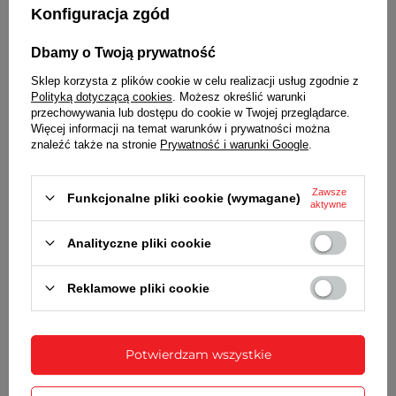
Konfiguracja zgód
WYKONANIE
drewno i sklejka, kolor brązowy i srebrny
Dbamy o Twoją prywatność
tarcza szklana, szkło barwione mleczne
Sklep korzysta z plików cookie w celu realizacji usług zgodnie z
CYFRY i INDEKSY
Polityką dotyczącą cookies
. Możesz określić warunki
przechowywania lub dostępu do cookie w Twojej przeglądarce.
czarne, czytelne, znajdujące się na szkle
Więcej informacji na temat warunków i prywatności można
znaleźć także na stronie
Prywatność i warunki Google
.
WSKAZÓWKI
aluminiowe, czarne, nad szkłem
Zawsze
Funkcjonalne pliki cookie (wymagane)
aktywne
MECHANIZM
Analityczne pliki cookie
kwarcowy
cichy, z płynącym sekundnikiem
z wahadłem
Reklamowe pliki cookie
ZASILANIE
2 baterie typu AA (LR6) - jedna do prawidłowej
pracy zegara, druga do mechanizmu wahadła
Potwierdzam wszystkie
WYMIARY