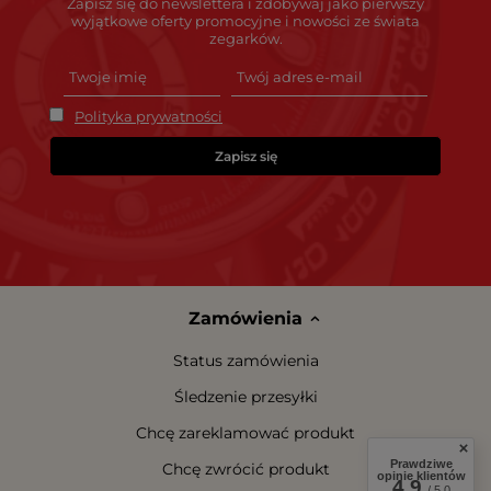
Zapisz się do newslettera i zdobywaj jako pierwszy
wyjątkowe oferty promocyjne i nowości ze świata
zegarków.
Polityka prywatności
Zapisz się
Zamówienia
Status zamówienia
Śledzenie przesyłki
Chcę zareklamować produkt
Prawdziwe
Chcę zwrócić produkt
opinie klientów
4.9
/ 5.0