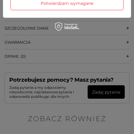
Potwierdzam wymagane
22 cm x 60 cm x 7 cm [szer x wys x gł]
średnica tarczy - 22 cm
SZCZEGÓŁOWE DANE
GWARANCJA
OPINIE
(0)
Potrzebujesz pomocy? Masz pytania?
Zadaj pytanie a my odpowiemy
Zadaj pytanie
niezwłocznie, najciekawsze pytania i
odpowiedzi publikując dla innych.
ZOBACZ RÓWNIEŻ