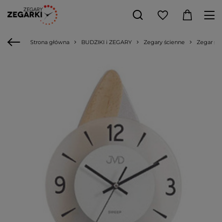
Strona główna
BUDZIKI i ZEGARY
Zegary ścienne
Zegar śc