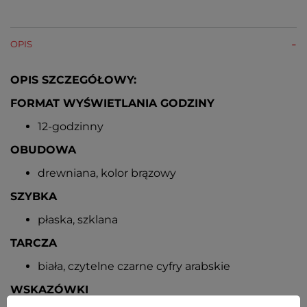
OPIS
OPIS SZCZEGÓŁOWY:
FORMAT WYŚWIETLANIA GODZINY
12-godzinny
OBUDOWA
drewniana, kolor brązowy
SZYBKA
płaska, szklana
TARCZA
biała, czytelne czarne cyfry arabskie
WSKAZÓWKI