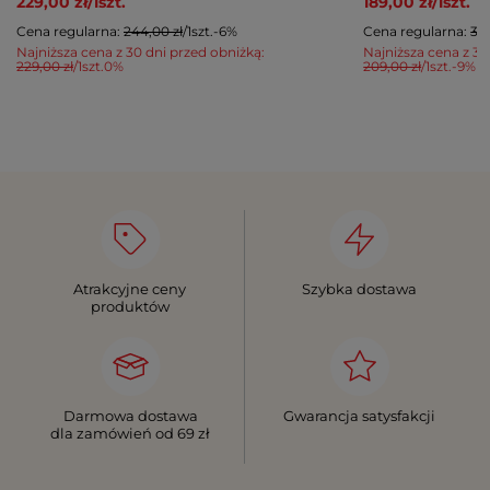
229,00 zł
/
1
szt.
189,00 zł
/
1
szt.
Cena regularna:
244,00 zł
/
1
szt.
-6%
Cena regularna:
319
Najniższa cena z 30 dni przed obniżką:
Najniższa cena z 30
229,00 zł
/
1
szt.
0%
209,00 zł
/
1
szt.
-9%
Atrakcyjne ceny
Szybka dostawa
produktów
Darmowa dostawa
Gwarancja satysfakcji
dla zamówień od 69 zł