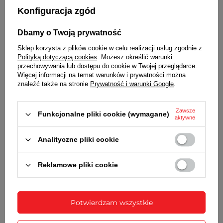
aluminiowe, czarne
Konfiguracja zgód
MECHANIZM
Dbamy o Twoją prywatność
kwarcowy
cichy, z płynącym sekundnikiem
Sklep korzysta z plików cookie w celu realizacji usług zgodnie z
Polityką dotyczącą cookies
. Możesz określić warunki
ZASILANIE
przechowywania lub dostępu do cookie w Twojej przeglądarce.
Więcej informacji na temat warunków i prywatności można
1 bateria typu AA (R6)
znaleźć także na stronie
Prywatność i warunki Google
.
WYMIARY
Zawsze
Funkcjonalne pliki cookie (wymagane)
średnica - 27 cm
aktywne
grubość - 4,5 cm
Analityczne pliki cookie
SZCZEGÓŁOWE DANE
Reklamowe pliki cookie
GWARANCJA
OPINIE
(0)
Potwierdzam wszystkie