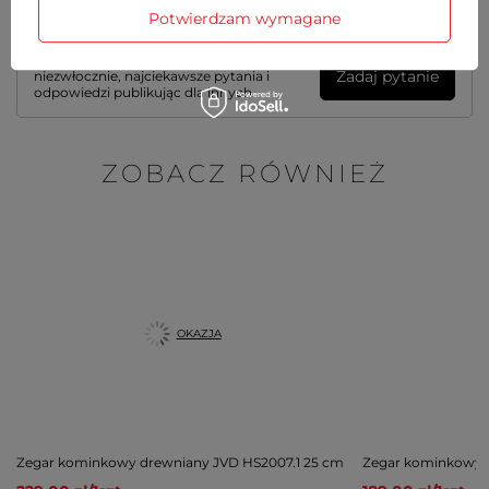
Potwierdzam wymagane
Potrzebujesz pomocy? Masz pytania?
Zadaj pytanie a my odpowiemy
Zadaj pytanie
niezwłocznie, najciekawsze pytania i
odpowiedzi publikując dla innych.
ZOBACZ RÓWNIEŻ
OKAZJA
Zegar kominkowy drewniany JVD HS2007.1 25 cm
Zegar kominkowy 