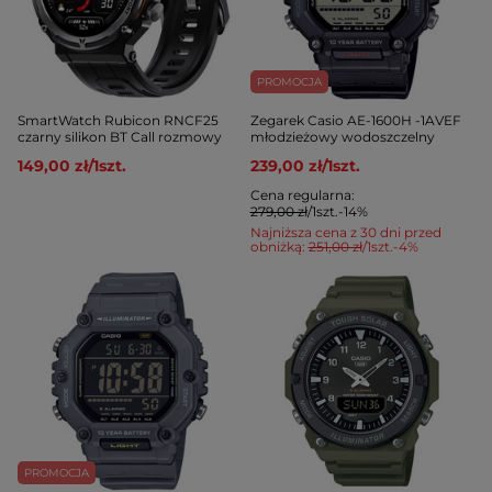
PROMOCJA
SmartWatch Rubicon RNCF25
Zegarek Casio AE-1600H -1AVEF
czarny silikon BT Call rozmowy
młodzieżowy wodoszczelny
149,00 zł
/
1
szt.
239,00 zł
/
1
szt.
Cena regularna:
279,00 zł
/
1
szt.
-14%
Najniższa cena z 30 dni przed
obniżką:
251,00 zł
/
1
szt.
-4%
PROMOCJA