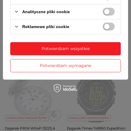
Analityczne pliki cookie
NOWOŚĆ
CHWILOWO NIEDOSTĘPNY
Reklamowe pliki cookie
Zegarek PRIM W04P.13223.E
Zegarek Casio Sportowy WS-
męski mechaniczny
1500H-1AVEF
1 149,00 zł
/
1
szt.
187,00 zł
/
1
szt.
Potwierdzam wszystkie
Cena regularna:
219,00 zł
/
1
szt.
-15%
Najniższa cena z 30 dni przed
obniżką:
197,00 zł
/
1
szt.
-5%
Potwierdzam wymagane
CHWILOWO NIEDOSTĘPNY
CHWILOWO NIEDOSTĘPNY
Zegarek PRIM W04P.13223.A
Zegarek Timex T49950 Expedition