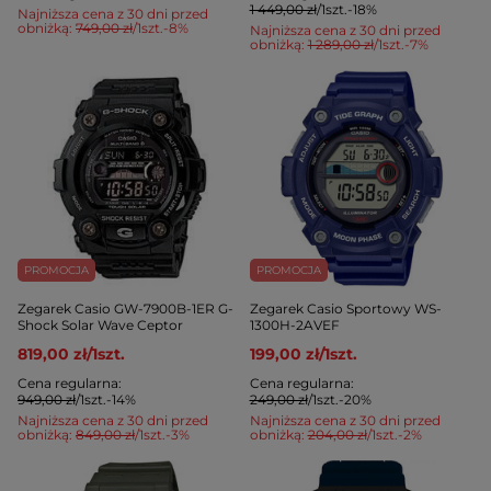
1 449,00 zł
/
1
szt.
-18%
Najniższa cena z 30 dni przed
obniżką:
749,00 zł
/
1
szt.
-8%
Najniższa cena z 30 dni przed
obniżką:
1 289,00 zł
/
1
szt.
-7%
PROMOCJA
PROMOCJA
Zegarek Casio GW-7900B-1ER G-
Zegarek Casio Sportowy WS-
Shock Solar Wave Ceptor
1300H-2AVEF
819,00 zł
/
1
szt.
199,00 zł
/
1
szt.
Cena regularna:
Cena regularna:
949,00 zł
/
1
szt.
-14%
249,00 zł
/
1
szt.
-20%
Najniższa cena z 30 dni przed
Najniższa cena z 30 dni przed
obniżką:
849,00 zł
/
1
szt.
-3%
obniżką:
204,00 zł
/
1
szt.
-2%