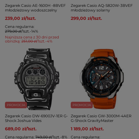
Zegarek Casio AE-1600H -8BVEF
Zegarek Casio AQ-S820W-3BVEF
młodzieżowy wodoszczelny
młodzieżowy solarny
239,00 zł
/
1
szt.
299,00 zł
/
1
szt.
Cena regularna:
279,00 zł
/
1
szt.
-14%
Najniższa cena z 30 dni przed
obniżką:
251,00 zł
/
1
szt.
-4%
PROMOCJA
PROMOCJA
Zegarek Casio DW-6900JV-1ER G-
Zegarek Casio GW-3000M-4AER
Shock Joshua Vides
G-Shock GravityMaster
689,00 zł
/
1
szt.
1 189,00 zł
/
1
szt.
Cena regularna:
749,00 zł
/
1
szt.
-8%
Cena regularna: