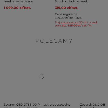
męski mechaniczny
Shock XL Indiglo męski
1 099,00 zł
/
1
szt.
319,00 zł
/
1
szt.
Cena regularna:
399,00 zł
/
1
szt.
-20%
Najniższa cena z 30 dni przed
obniżką:
325,00 zł
/
1
szt.
-1%
POLECAMY
Zegarek Q&Q Q76B-001P męski wodoszczelny
Zegarek Q&Q C65A-