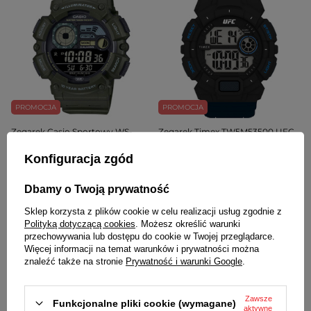
PROMOCJA
PROMOCJA
Zegarek Casio Sportowy WS-
Zegarek Timex TW5M53500 UFC
1500H-3BVEF
młodzieżowy
Konfiguracja zgód
214,00 zł
/
1
szt.
239,00 zł
/
1
szt.
Cena regularna:
Cena regularna:
Dbamy o Twoją prywatność
249,00 zł
/
1
szt.
-14%
389,00 zł
/
1
szt.
-39%
Najniższa cena z 30 dni przed
Najniższa cena z 30 dni przed
Sklep korzysta z plików cookie w celu realizacji usług zgodnie z
obniżką:
224,00 zł
/
1
szt.
-4%
obniżką:
259,00 zł
/
1
szt.
-7%
Polityką dotyczącą cookies
. Możesz określić warunki
przechowywania lub dostępu do cookie w Twojej przeglądarce.
Więcej informacji na temat warunków i prywatności można
znaleźć także na stronie
Prywatność i warunki Google
.
Zawsze
Funkcjonalne pliki cookie (wymagane)
aktywne