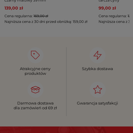
czarny matowy 39 mm
tarcza cyfry
139,00 zł
99,00 zł
Cena regularna:
169,00 zł
Cena regularna:
129
Najniższa cena z 30 dni przed obniżką:
159,00 zł
Najniższa cena z 30
Atrakcyjne ceny
Szybka dostawa
produktów
Darmowa dostawa
Gwarancja satysfakcji
dla zamówień od 69 zł