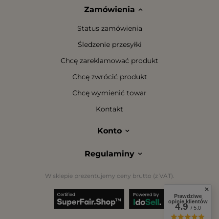
Zamówienia
Status zamówienia
Śledzenie przesyłki
Chcę zareklamować produkt
Chcę zwrócić produkt
Chcę wymienić towar
Kontakt
Konto
Regulaminy
W sklepie prezentujemy ceny brutto (z VAT).
Prawdziwe
opinie klientów
4.9
/ 5.0