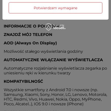
ZDALNE ZDJĘCIE
Potwierdzam wymagane
Zdalne uruchamianie i wykonywanie zdjęć
aparatem w smartfonie
INFORMACJE O POGODZIE
ZNAJDŹ MÓJ TELEFON
AOD (Always On Display)
Możliwość stałego wyświetlania godziny
AUTOMATYCZNE WŁĄCZANIE WYŚWIETLACZA
Automatyczne rozjaśnianie wyświetlacza zegarka po
uniesieniu ręki w kierunku twarzy
KOMPATYBILNOŚĆ
Wszystkie smartfony z Android 7.0 i nowsze (np.
Samsung, Xiaomi, Sony, Honor, LG, Lenovo, Motorola,
HTC, Redmi, Vivo, Huawei, Nokia, Oppo, MyPhone,
Poco, Alcatel...), IOS 9.0 i nowsze (iPhone)