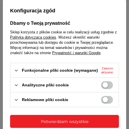
wibruje i wyświetla informacje o osobie dzwoniącej
Konfiguracja zgód
POWIADOMIENIA PUSH
Powiadomienia aplikacji (SMS, e-mail, Facebook,
Dbamy o Twoją prywatność
Twitter, Gmail, WhatsApp, itp.). Listę aplikacji z
Sklep korzysta z plików cookie w celu realizacji usług zgodnie z
których chcemy otrzymywać (lub nie)
Polityką dotyczącą cookies
. Możesz określić warunki
powiadomienia edytuje się w aplikacji FitCloud Pro
przechowywania lub dostępu do cookie w Twojej przeglądarce.
Więcej informacji na temat warunków i prywatności można
PRZYPOMNIENIA
znaleźć także na stronie
Prywatność i warunki Google
.
O trybie siedzącym, wypiciu wody...
FAZY FIZJOLOGICZNE, PRZYPOMNIENIE O
Zawsze
Funkcjonalne pliki cookie (wymagane)
aktywne
MIESIĄCZCE
Opcja aktywna po ustawieniu w aplikacji właściwej
Analityczne pliki cookie
płci
ALARM / BUDZIK, STOPER, TIMER, KALKULATOR
Reklamowe pliki cookie
MUZYKA
Sterowanie odtwarzaczem muzycznym w tel. z
Potwierdzam wszystkie
poziomu zegarka. Regulacja głośności