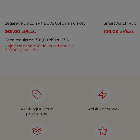
Zegarek Rubicon RNBD76 061 damski złoty
SmartWatch Rubic
269,00 zł
/
1
szt.
109,00 zł
/
1
szt.
Cena regularna:
309,00 zł
/
1
szt.
-13%
Najniższa cena z 30 dni przed obniżką:
309,00 zł
/
1
szt.
-12%
Atrakcyjne ceny
Szybka dostawa
produktów