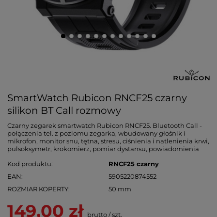
SmartWatch Rubicon RNCF25 czarny
silikon BT Call rozmowy
Czarny zegarek smartwatch Rubicon RNCF25. Bluetooth Call -
połączenia tel. z poziomu zegarka, wbudowany głośnik i
mikrofon, monitor snu, tętna, stresu, ciśnienia i natlenienia krwi,
pulsoksymetr, krokomierz, pomiar dystansu, powiadomienia
Kod produktu
RNCF25 czarny
EAN
5905220874552
ROZMIAR KOPERTY
50 mm
149,00 zł
brutto
/
szt.