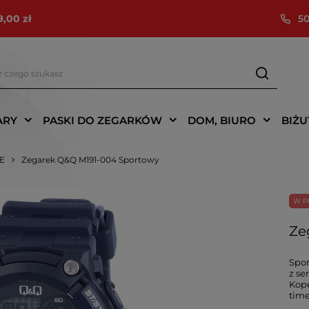
9,00 zł
50
ARY
PASKI DO ZEGARKÓW
DOM, BIURO
BIŻU
IE
Zegarek Q&Q M191-004 Sportowy
W P
Ze
Spor
z se
Kope
time