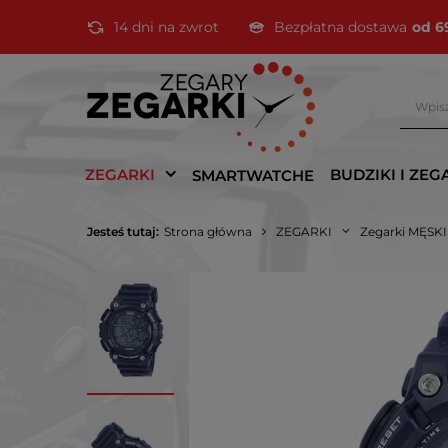
14 dni na zwrot
Bezpłatna dostawa
od 6
ZEGARKI
BUDZIKI I ZEG
SMARTWATCHE
Jesteś tutaj:
Strona główna
ZEGARKI
Zegarki MĘSK