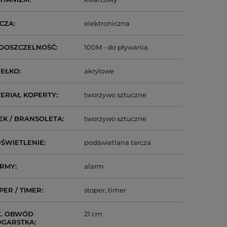
CZA
elektroniczna
DOSZCZELNOŚĆ
100M - do pływania
IEŁKO
akrylowe
ERIAŁ KOPERTY
tworzywo sztuczne
EK / BRANSOLETA
tworzywo sztuczne
ŚWIETLENIE
podświetlana tarcza
ARMY
alarm
PER / TIMER
stoper
timer
. OBWÓD
21 cm
DGARSTKA