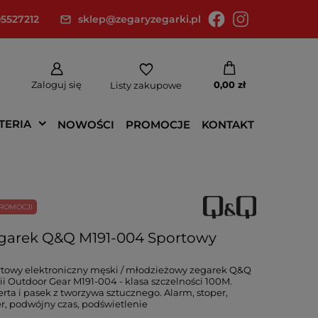
5527212
sklep@zegaryzegarki.pl
Zaloguj się
0,00 zł
Listy zakupowe
TERIA
NOWOŚCI
PROMOCJE
KONTAKT
ROMOCJI
garek Q&Q M191-004 Sportowy
towy elektroniczny męski / młodzieżowy zegarek Q&Q
rii Outdoor Gear M191-004 - klasa szczelności 100M.
rta i pasek z tworzywa sztucznego. Alarm, stoper,
r, podwójny czas, podświetlenie