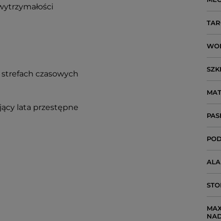
wytrzymałości
TAR
WO
SZK
 strefach czasowych
MAT
ący lata przestępne
PAS
POD
AL
STO
MAX
NA