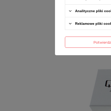
inst
Analityczne pliki coo
Reklamowe pliki coo
Potwierd