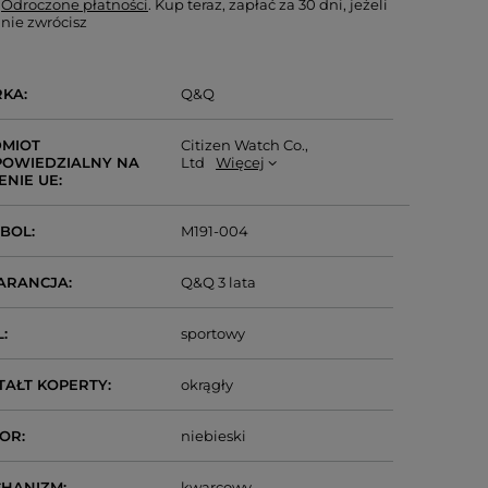
Odroczone płatności
. Kup teraz, zapłać za 30 dni, jeżeli
nie zwrócisz
RKA
Q&Q
MIOT
Citizen Watch Co.,
OWIEDZIALNY NA
Ltd
Więcej
ENIE UE
MBOL
M191-004
ARANCJA
Q&Q 3 lata
L
sportowy
TAŁT KOPERTY
okrągły
LOR
niebieski
CHANIZM
kwarcowy