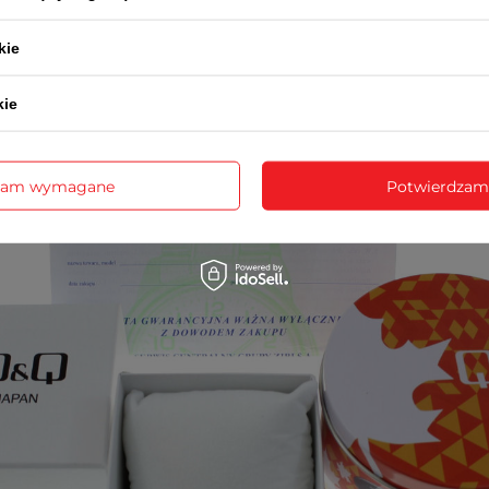
3-letnią kartę gwarancyjną
rukcję obsługi w języku polskim (dotyczy modeli funkcyj
kie
opakowanie - puszka lub pudełko Q&Q
kie
zam wymagane
Potwierdzam