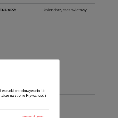
LENDARZ
kalendarz
czas światowy
ć warunki przechowywania lub
 także na stronie
Prywatność i
Zawsze aktywne