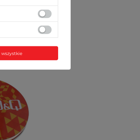
nych)
 wszystkie