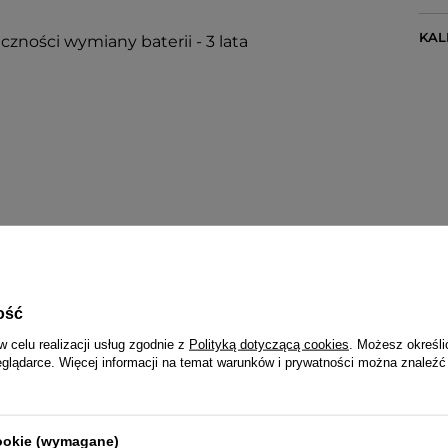
KA
czności wymiany baterii - 3 lata
any do 22 mm
ość
w celu realizacji usług zgodnie z
Polityką dotyczącą cookies
. Możesz określi
eglądarce. Więcej informacji na temat warunków i prywatności można znaleźć
Q&Q 3 LATA
Wraz z zegarkiem otrzymasz:
cookie (wymagane)
dowód zakupu (paragon lub fakturę VAT)