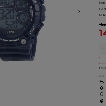
Kod
EA
ROZ
165
1
-
Doda