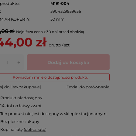
 produktu
M191-004
N
5904329939636
MIAR KOPERTY
50 mm
,00 zł
Najniższa cena z 30 dni przed obniżką
44,00 zł
brutto
/
szt.
Dodaj do koszyka
+
Powiadom mnie o dostępności produktu
j do listy zakupowej
Dodaj do porównania
Produkt niedostępny
14
dni na łatwy zwrot
Ten produkt nie jest dostępny w sklepie stacjonarnym
Bezpieczne zakupy
Kup na raty (
oblicz ratę
)