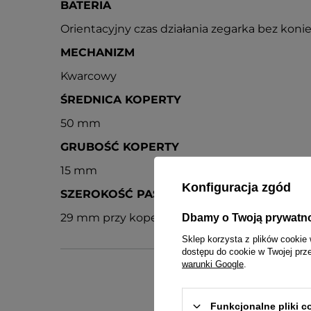
BATERIA
Orientacyjny czas działania zegarka bez konie
MECHANIZM
Kwarcowy
ŚREDNICA KOPERTY
50 mm
GRUBOŚĆ KOPERTY
15 mm
Konfiguracja zgód
SZEROKOŚĆ PASKA
29 mm przy kopercie, w dalszej części zwęż
Dbamy o Twoją prywatn
Sklep korzysta z plików cookie 
dostępu do cookie w Twojej prz
warunki Google
.
Funkcjonalne pliki 