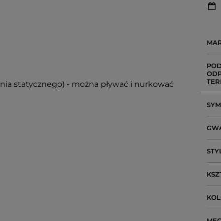
MA
POD
ODP
TER
enia statycznego) - można pływać i nurkować
SY
GW
STY
KSZ
KO
ME