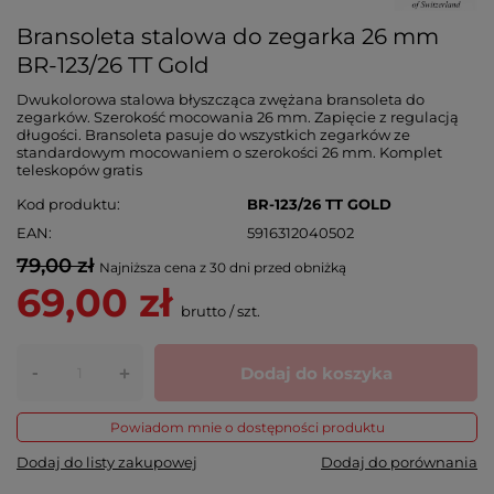
Bransoleta stalowa do zegarka 26 mm
BR-123/26 TT Gold
Dwukolorowa stalowa błyszcząca zwężana bransoleta do
zegarków. Szerokość mocowania 26 mm. Zapięcie z regulacją
długości. Bransoleta pasuje do wszystkich zegarków ze
standardowym mocowaniem o szerokości 26 mm. Komplet
teleskopów gratis
Kod produktu
BR-123/26 TT GOLD
EAN
5916312040502
79,00 zł
Najniższa cena z 30 dni przed obniżką
69,00 zł
brutto
/
szt.
-
Dodaj do koszyka
+
Powiadom mnie o dostępności produktu
Dodaj do listy zakupowej
Dodaj do porównania