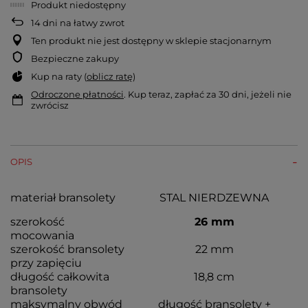
Produkt niedostępny
14
dni na łatwy zwrot
Ten produkt nie jest dostępny w sklepie stacjonarnym
Bezpieczne zakupy
Kup na raty (
oblicz ratę
)
Odroczone płatności
. Kup teraz, zapłać za 30 dni, jeżeli nie
zwrócisz
OPIS
materiał bransolety
STAL NIERDZEWNA
szerokość
26 mm
mocowania
szerokość bransolety
22 mm
przy zapięciu
długość całkowita
18,8 cm
bransolety
maksymalny obwód
długość bransolety +