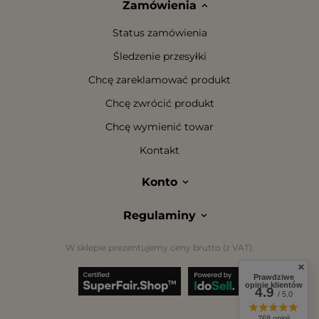
Zamówienia
Status zamówienia
Śledzenie przesyłki
Chcę zareklamować produkt
Chcę zwrócić produkt
Chcę wymienić towar
Kontakt
Konto
Regulaminy
W sklepie prezentujemy ceny brutto (z VAT).
Prawdziwe
opinie klientów
4.9
/ 5.0
768 opinii