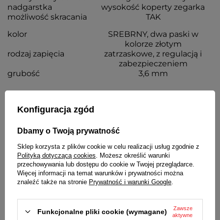
nadgarstka
wysokość koperty zegarka
możliwość skracania
TAK
kolor
SREBRNY, dwa paski w
kolorze złotym
rodzaj zapięcia
zatrzaskowe, z regulacją i
zabezpieczeniem
grubość
3,6 mm
Wraz z bransoletą otrzymasz:
Konfiguracja zgód
dowód zakupu - paragon lub fakturę VAT
komplet teleskopów
Dbamy o Twoją prywatność
Sklep korzysta z plików cookie w celu realizacji usług zgodnie z
SZCZEGÓŁOWE DANE
Polityką dotyczącą cookies
. Możesz określić warunki
przechowywania lub dostępu do cookie w Twojej przeglądarce.
Więcej informacji na temat warunków i prywatności można
OPINIE
(0)
znaleźć także na stronie
Prywatność i warunki Google
.
Zawsze
Potrzebujesz pomocy? Masz pytania?
Funkcjonalne pliki cookie (wymagane)
aktywne