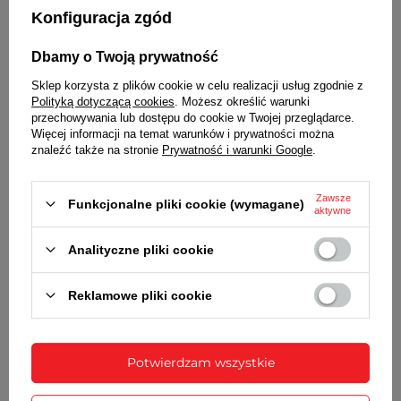
Konfiguracja zgód
Dbamy o Twoją prywatność
Sklep korzysta z plików cookie w celu realizacji usług zgodnie z
Polityką dotyczącą cookies
. Możesz określić warunki
przechowywania lub dostępu do cookie w Twojej przeglądarce.
Więcej informacji na temat warunków i prywatności można
znaleźć także na stronie
Prywatność i warunki Google
.
Zawsze
Funkcjonalne pliki cookie (wymagane)
aktywne
Wraz z paskiem otrzymasz:
dowód zakupu - paragon lub fakturę VAT
Analityczne pliki cookie
komplet teleskopów
Reklamowe pliki cookie
SZCZEGÓŁOWE DANE
OPINIE
(0)
Potwierdzam wszystkie