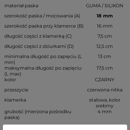
materiał paska
GUMA / SILIKON
szerokość paska / mocowania (A)
18 mm
szerokość paska przy klamerce (B)
16 mm
długość części z klamerką (C)
7,5 cm
długość części z dziurkami (D)
12,5 cm
minimalna długość po zapięciu (L
13 cm
min)
maksymalna długość po zapięciu
17,5 cm
(L max)
kolor
CZARNY
przeszycie
czerwona nitka
klamerka
stalowa, kolor
srebrny
grubość (mierzona pośrodku
4 mm
paska)