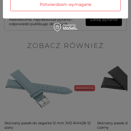
Potwierdzam wymagane
Potrzebujesz pomocy? Masz pytania?
Zadaj pytanie a my odpowiemy
Zadaj pytanie
niezwłocznie, najciekawsze pytania i
odpowiedzi publikując dla innych.
ZOBACZ RÓWNIEŻ
PROMOCJA
Skórzany pasek do zegarka 12 mm JVD R41428-12
Skórzany pasek do
szary
czarny