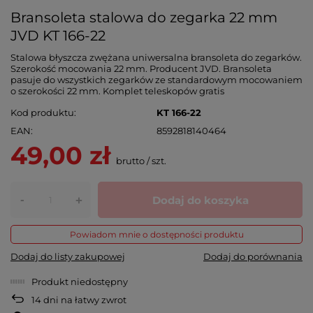
Bransoleta stalowa do zegarka 22 mm
JVD KT 166-22
Stalowa błyszcza zwężana uniwersalna bransoleta do zegarków.
Szerokość mocowania 22 mm. Producent JVD. Bransoleta
pasuje do wszystkich zegarków ze standardowym mocowaniem
o szerokości 22 mm. Komplet teleskopów gratis
Kod produktu
KT 166-22
EAN
8592818140464
49,00 zł
brutto
/
szt.
-
Dodaj do koszyka
+
Powiadom mnie o dostępności produktu
Dodaj do listy zakupowej
Dodaj do porównania
Produkt niedostępny
14
dni na łatwy zwrot