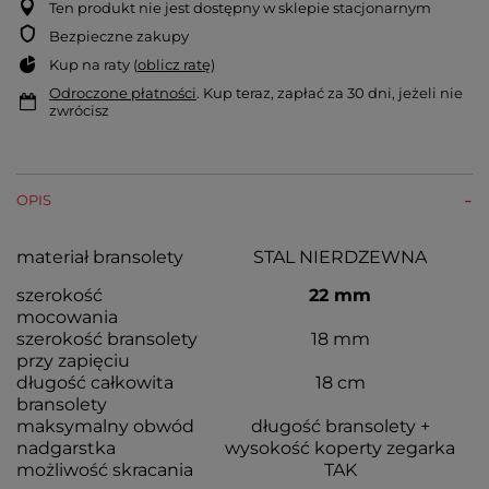
Ten produkt nie jest dostępny w sklepie stacjonarnym
Bezpieczne zakupy
Kup na raty (
oblicz ratę
)
Odroczone płatności
. Kup teraz, zapłać za 30 dni, jeżeli nie
zwrócisz
OPIS
materiał bransolety
STAL NIERDZEWNA
szerokość
22 mm
mocowania
szerokość bransolety
18 mm
przy zapięciu
długość całkowita
18 cm
bransolety
maksymalny obwód
długość bransolety +
nadgarstka
wysokość koperty zegarka
możliwość skracania
TAK