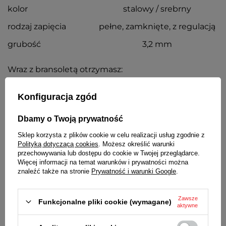
kolor
stalowy / srebrny
rodzaj zapięcia
pełne, zamknięte, z regulacją
grubość
3,2 mm
Wraz z bransoletą otrzymasz:
dowód zakupu - paragon lub fakturę VAT
komplet teleskopów
Konfiguracja zgód
Dbamy o Twoją prywatność
SZCZEGÓŁOWE DANE
Sklep korzysta z plików cookie w celu realizacji usług zgodnie z
Polityką dotyczącą cookies
. Możesz określić warunki
OPINIE
(0)
przechowywania lub dostępu do cookie w Twojej przeglądarce.
Więcej informacji na temat warunków i prywatności można
znaleźć także na stronie
Prywatność i warunki Google
.
Potrzebujesz pomocy? Masz pytania?
Zawsze
Zadaj pytanie a my odpowiemy
Funkcjonalne pliki cookie (wymagane)
aktywne
Zadaj pytanie
niezwłocznie, najciekawsze pytania i
odpowiedzi publikując dla innych.