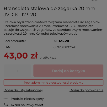
Bransoleta stalowa do zegarka 20 mm
JVD KT 123-20
Stalowa błyszcząco-matowa zwężana bransoleta do zegarków.
Szerokość mocowania 20 mm. Producent JVD. Bransoleta
pasuje do wszystkich zegarków ze standardowym mocowaniem
o szerokości 20 mm. Komplet teleskopów gratis
Kod produktu
KT 123-20
EAN
8592818107528
43,00 zł
brutto
/
szt.
-
Dodaj do koszyka
+
Powiadom mnie o dostępności produktu
Dodaj do listy zakupowej
Dodaj do porównania
Produkt niedostępny
14
dni na łatwy zwrot