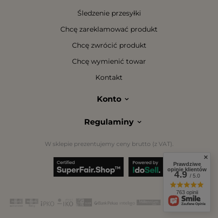
Śledzenie przesyłki
Chcę zareklamować produkt
Chcę zwrócić produkt
Chcę wymienić towar
Kontakt
Konto
Regulaminy
W sklepie prezentujemy ceny brutto (z VAT).
Prawdziwe
opinie klientów
4.9
/ 5.0
763 opinii