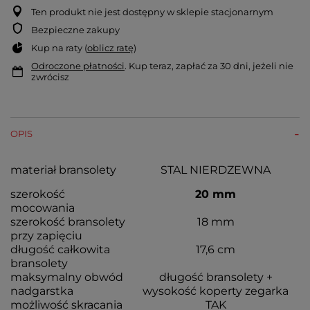
Ten produkt nie jest dostępny w sklepie stacjonarnym
Bezpieczne zakupy
Kup na raty (
oblicz ratę
)
Odroczone płatności
. Kup teraz, zapłać za 30 dni, jeżeli nie
zwrócisz
OPIS
materiał bransolety
STAL NIERDZEWNA
szerokość
20 mm
mocowania
szerokość bransolety
18 mm
przy zapięciu
długość całkowita
17,6 cm
bransolety
maksymalny obwód
długość bransolety +
nadgarstka
wysokość koperty zegarka
możliwość skracania
TAK