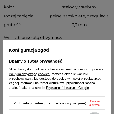
kolor
stalowy / srebrny
rodzaj zapięcia
pełne, zamknięte, z regulacją
grubość
3,3 mm
Wraz z bransoletą otrzymasz:
dowód zakupu - paragon lub fakturę VAT
Konfiguracja zgód
komplet teleskopów
Dbamy o Twoją prywatność
SZCZEGÓŁOWE DANE
Sklep korzysta z plików cookie w celu realizacji usług zgodnie z
Polityką dotyczącą cookies
. Możesz określić warunki
OPINIE
(0)
przechowywania lub dostępu do cookie w Twojej przeglądarce.
Więcej informacji na temat warunków i prywatności można
znaleźć także na stronie
Prywatność i warunki Google
.
Potrzebujesz pomocy? Masz pytania?
Zawsze
Funkcjonalne pliki cookie (wymagane)
Zadaj pytanie a my odpowiemy
aktywne
Zadaj pytanie
niezwłocznie, najciekawsze pytania i
odpowiedzi publikując dla innych.