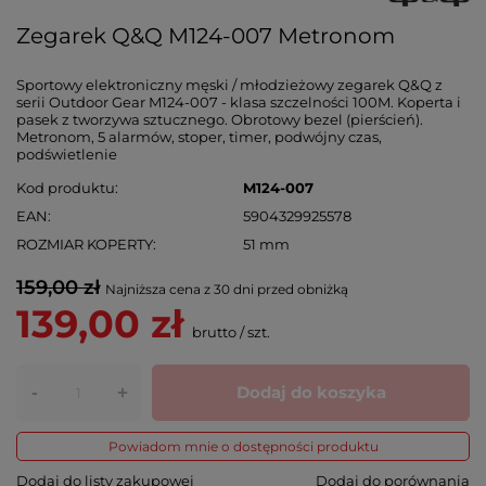
Zegarek Q&Q M124-007 Metronom
Sportowy elektroniczny męski / młodzieżowy zegarek Q&Q z
serii Outdoor Gear M124-007 - klasa szczelności 100M. Koperta i
pasek z tworzywa sztucznego. Obrotowy bezel (pierścień).
Metronom, 5 alarmów, stoper, timer, podwójny czas,
podświetlenie
Kod produktu
M124-007
EAN
5904329925578
ROZMIAR KOPERTY
51 mm
159,00 zł
Najniższa cena z 30 dni przed obniżką
139,00 zł
brutto
/
szt.
-
Dodaj do koszyka
+
Powiadom mnie o dostępności produktu
Dodaj do listy zakupowej
Dodaj do porównania