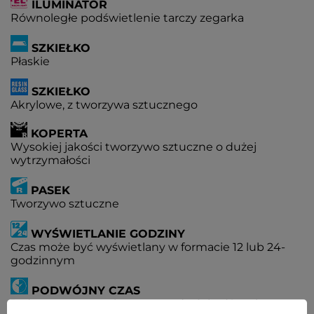
ILUMINATOR
Równoległe podświetlenie tarczy zegarka
SZKIEŁKO
Płaskie
SZKIEŁKO
Akrylowe, z tworzywa sztucznego
KOPERTA
Wysokiej jakości tworzywo sztuczne o dużej
wytrzymałości
PASEK
Tworzywo sztuczne
WYŚWIETLANIE GODZINY
Czas może być wyświetlany w formacie 12 lub 24-
godzinnym
PODWÓJNY CZAS
Jednoczesny pomiar czasu w dwóch różnych