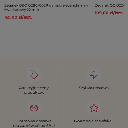
Zegarek Q&Q Q28C-002P damski elegancki mały
Zegarek QQ G22A-0
kwadratowy 22 mm
109,00 zł
/
1
szt.
159,00 zł
/
1
szt.
Atrakcyjne ceny
Szybka dostawa
produktów
Darmowa dostawa
Gwarancja satysfakcji
dla zamówień od 69 zł