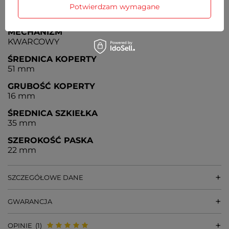
Czas działania zegarka bez konieczności wymiany
Potwierdzam wymagane
baterii - 3 lata
MECHANIZM
KWARCOWY
ŚREDNICA KOPERTY
51 mm
GRUBOŚĆ KOPERTY
16 mm
ŚREDNICA SZKIEŁKA
35 mm
SZEROKOŚĆ PASKA
22 mm
SZCZEGÓŁOWE DANE
GWARANCJA
OPINIE
(1)