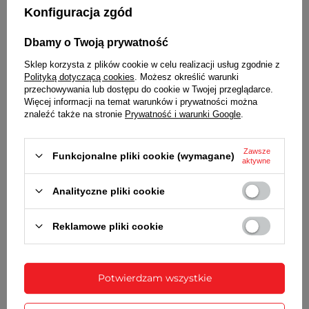
strefach czasowych
Konfiguracja zgód
KALENDARZ
Dbamy o Twoją prywatność
W pełni automatyczny kalendarz uwzględniający
lata przestępne
Sklep korzysta z plików cookie w celu realizacji usług zgodnie z
Polityką dotyczącą cookies
. Możesz określić warunki
ALARM
przechowywania lub dostępu do cookie w Twojej przeglądarce.
5 niezależnych alarmów
Więcej informacji na temat warunków i prywatności można
znaleźć także na stronie
Prywatność i warunki Google
.
STOPER
Stoper z dokładnością do 1/100 sekundy, zakres
Zawsze
Funkcjonalne pliki cookie (wymagane)
pomiaru do 24 godzin
aktywne
PACEMAKER / METRONOM
Analityczne pliki cookie
Sygnał tempa (pomaga w utrzymaniu równego
tempa podczas ćwiczeń). 10 zdefiniowanych
Reklamowe pliki cookie
ustawień
TIMER
Odliczanie czasu wstecz
Potwierdzam wszystkie
BATERIA