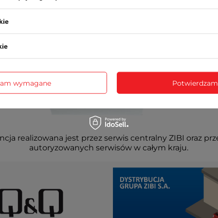
kie
kie
zam wymagane
Potwierdzam
cja realizowana jest przez serwis centralny ZIBI oraz prz
autoryzowanych serwisów w całym kraju.