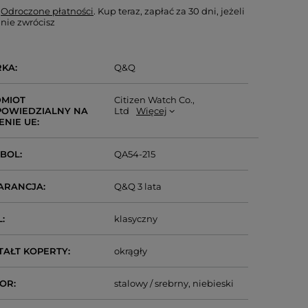
Odroczone płatności
. Kup teraz, zapłać za 30 dni, jeżeli
nie zwrócisz
RKA
Q&Q
MIOT
Citizen Watch Co.,
OWIEDZIALNY NA
Ltd
Więcej
ENIE UE
MBOL
QA54-215
ARANCJA
Q&Q 3 lata
L
klasyczny
TAŁT KOPERTY
okrągły
LOR
stalowy / srebrny
niebieski