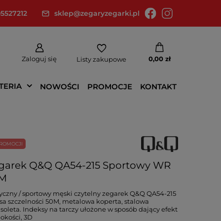
5527212
sklep@zegaryzegarki.pl
Zaloguj się
0,00 zł
Listy zakupowe
TERIA
NOWOŚCI
PROMOCJE
KONTAKT
ROMOCJI
garek Q&Q QA54-215 Sportowy WR
M
yczny / sportowy męski czytelny zegarek Q&Q QA54-215
asa szczelności 50M, metalowa koperta, stalowa
soleta. Indeksy na tarczy ułożone w sposób dający efekt
okości, 3D