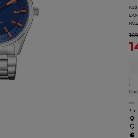
Kod
EA
ROZ
169
1
-
Doda