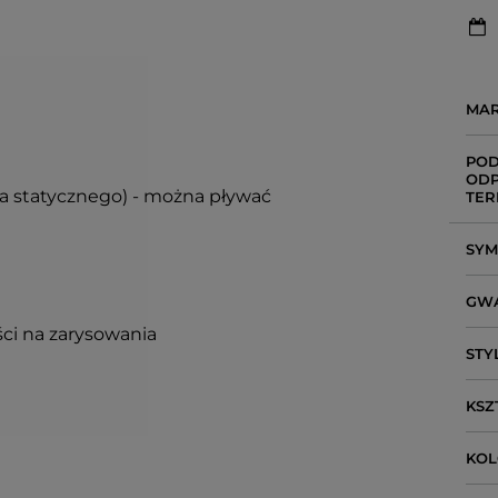
MA
POD
ODP
ia statycznego) - można pływać
TER
SY
GW
ci na zarysowania
STY
KSZ
KO