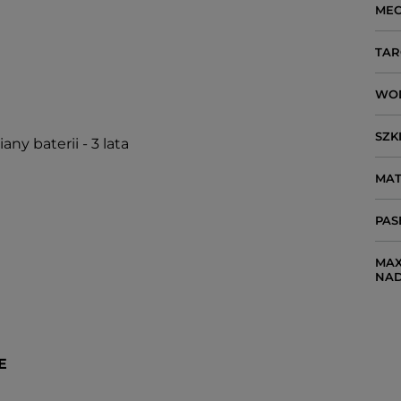
ME
TAR
WO
SZK
ny baterii - 3 lata
MAT
PAS
MAX
NA
E