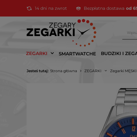
14 dni na zwrot
Bezpłatna dostawa
od 6
ZEGARKI
BUDZIKI I ZEG
SMARTWATCHE
Jesteś tutaj:
Strona główna
ZEGARKI
Zegarki MĘSK