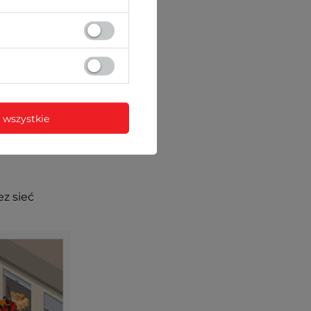
 wszystkie
ez sieć