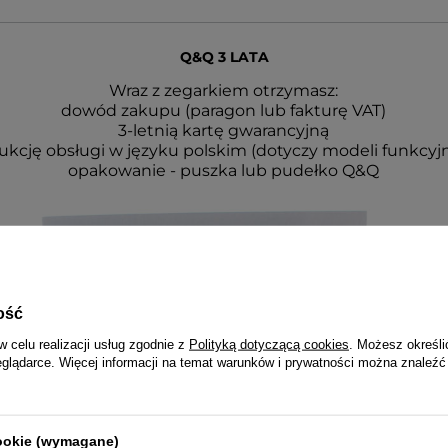
Q&Q 3 LATA
Wraz z zegarkiem otrzymasz:
dowód zakupu (paragon lub fakturę VAT)
3-letnią kartę gwarancyjną
rukcję obsługi w języku polskim (dotyczy modeli funkcyj
opakowanie - puszka lub pudełko Q&Q
ość
w celu realizacji usług zgodnie z
Polityką dotyczącą cookies
. Możesz określi
eglądarce. Więcej informacji na temat warunków i prywatności można znaleźć
cookie (wymagane)