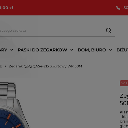
9,00 zł
50
ARY
PASKI DO ZEGARKÓW
DOM, BIURO
BIŻU
IE
Zegarek Q&Q QA54-215 Sportowy WR 50M
W P
Ze
50
Klas
- kl
bran
głęb