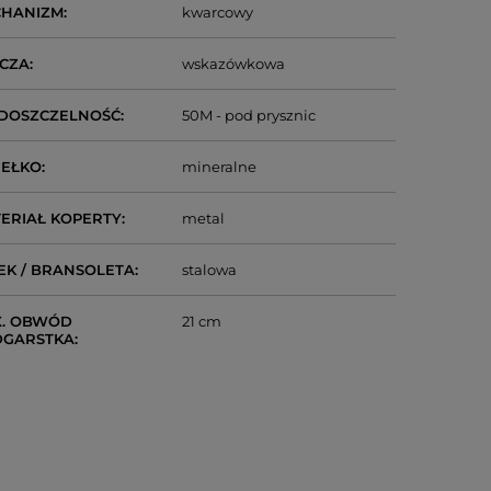
CHANIZM
kwarcowy
CZA
wskazówkowa
DOSZCZELNOŚĆ
50M - pod prysznic
IEŁKO
mineralne
ERIAŁ KOPERTY
metal
EK / BRANSOLETA
stalowa
. OBWÓD
21 cm
DGARSTKA