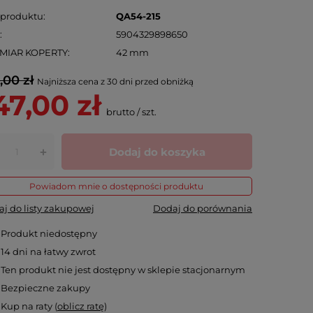
 produktu
QA54-215
N
5904329898650
MIAR KOPERTY
42 mm
,00 zł
Najniższa cena z 30 dni przed obniżką
47,00 zł
brutto
/
szt.
Dodaj do koszyka
+
Powiadom mnie o dostępności produktu
j do listy zakupowej
Dodaj do porównania
Produkt niedostępny
14
dni na łatwy zwrot
Ten produkt nie jest dostępny w sklepie stacjonarnym
Bezpieczne zakupy
Kup na raty (
oblicz ratę
)