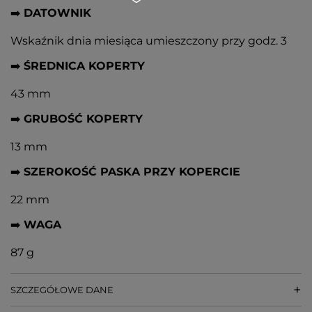
➡️
DATOWNIK
Wskaźnik dnia miesiąca umieszczony przy godz. 3
➡️
ŚREDNICA KOPERTY
43 mm
➡️
GRUBOŚĆ KOPERTY
13 mm
➡️
SZEROKOŚĆ PASKA PRZY KOPERCIE
22 mm
➡️
WAGA
87 g
SZCZEGÓŁOWE DANE