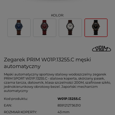
KOLOR:
Zegarek PRIM W01P.13255.C męski
automatyczny
Męski automatyczny sportowy stalowy wodoszczelny zegarek
PRIM SPORT W01P.13255.C - stalowa koperta, skórzany pasek,
czarna tarcza, datownik, klasa szczelności 200M, szafirowe szkło,
jednokierunkowy obrotowy bezel. Japoński mechanizm
automatyczny
Kod produktu
W01P.13255.C
EAN
8591212736310
ROZMIAR KOPERTY
43 mm