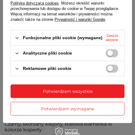
Polityką dotyczącą cookies
. Możesz określić warunki
przechowywania lub dostępu do cookie w Twojej przeglądarce.
Szafirowe wypukłe antyrefleksyjne o bardzo dużej
Więcej informacji na temat warunków i prywatności można
odporności na zarysowania
znaleźć także na stronie
Prywatność i warunki Google
.
➡️
KOPERTA
Zawsze
Wysokiej jakości stal nierdzewna 316L, w kolorze
Funkcjonalne pliki cookie (wymagane)
aktywne
różowego złota, stalowy zakręcany przeszklony
dekielek, jednokierunkowy obrotowy bezel
Analityczne pliki cookie
➡️
TARCZA
Reklamowe pliki cookie
Czarna, wskazówki w kolorze koperty
➡️
NEOBRITE
Potwierdzam wszystkie
Pokrycie wskazówek i indeksów powodujące ich
delikatne podświetlenie w ciemnościach
Potwierdzam wymagane
➡️
PASEK
Czarny, skórzany klejony, stalowa klamerka w
kolorze koperty