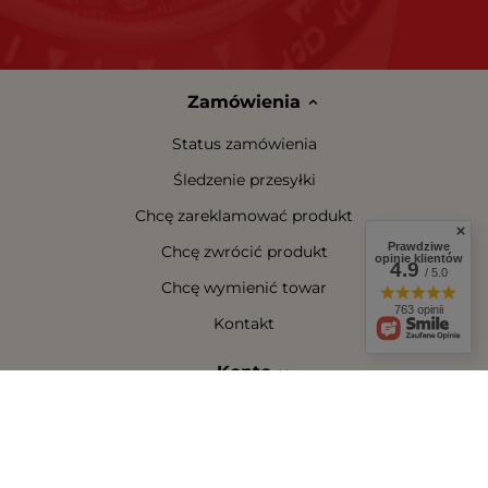
Zamówienia
Status zamówienia
Śledzenie przesyłki
Chcę zareklamować produkt
Prawdziwe
Chcę zwrócić produkt
opinie klientów
4.9
/ 5.0
Chcę wymienić towar
763 opinii
Kontakt
Konto
Regulaminy
W sklepie prezentujemy ceny brutto (z VAT).