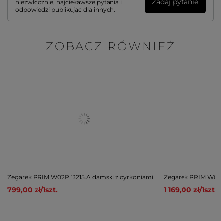
Zadaj pytanie
niezwłocznie, najciekawsze pytania i
odpowiedzi publikując dla innych.
ZOBACZ RÓWNIEŻ
Zegarek PRIM W02P.13215.A damski z cyrkoniami
Zegarek PRIM W02P
799,00 zł
/
1
szt.
1 169,00 zł
/
1
szt.