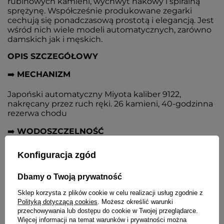
rubinowych kamieni, wychwyt hakowy i spiralną
sprężynę. Współcześnie produkowane zegarki
cechują się ponadczasową prostotą i elegancją. Jest
wśród nich wiele modeli automatycznych, zarówno
damskich jak i męskich.
OPIS SZCZEGÓŁOWY
➡️
MECHANIZM
Japoński automatyczny Miyota kaliber 9122,
nakręcany przez ruch ręki. 26 kamieni, 40-godzinna
rezerwa chodu
➡️
WODOSZCZELNOŚĆ
Klasa szczelności 50M (5 ATM dotyczy ciśnienia
Konfiguracja zgód
statycznego) - można się kąpać, brać prysznic
Dbamy o Twoją prywatność
➡️
SZKIEŁKO
Sklep korzysta z plików cookie w celu realizacji usług zgodnie z
Szafirowe wypukłe antyrefleksyjne o bardzo dużej
Polityką dotyczącą cookies
. Możesz określić warunki
odporności na zarysowania
przechowywania lub dostępu do cookie w Twojej przeglądarce.
Więcej informacji na temat warunków i prywatności można