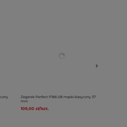
yczny
Zegarek Perfect P186-08 męski klasyczny 37
Zegarek Perf
mm
46 mm
109,00 zł
/
1
szt.
149,00 zł
/
1
s