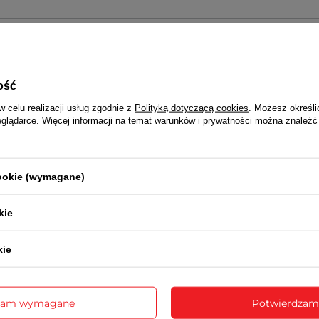
PERFECT 2 LATA
Wraz z produktem otrzymasz:
dowód zakupu (paragon lub fakturę VAT)
ość
opakowanie - ozdobne pudełko i torebkę na zegarek
w celu realizacji usług zgodnie z
Polityką dotyczącą cookies
. Możesz określi
realizowana jest na podstawie dowodu zakupu przez serwis impor
eglądarce. Więcej informacji na temat warunków i prywatności można znaleźć
pośrednictwem sklepu
NAPISZ SWOJĄ OPINIĘ
cookie (wymagane)
Twoja ocena:
kie
5/5
kie
 opinii
zam wymagane
Potwierdzam