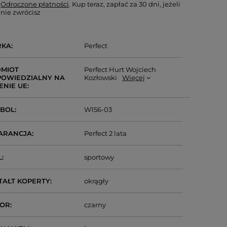
Odroczone płatności
. Kup teraz, zapłać za 30 dni, jeżeli
nie zwrócisz
RKA
Perfect
MIOT
Perfect Hurt Wojciech
OWIEDZIALNY NA
Kozłowski
Więcej
ENIE UE
MBOL
W156-03
ARANCJA
Perfect 2 lata
L
sportowy
TAŁT KOPERTY
okrągły
LOR
czarny