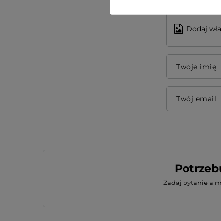
Dodaj wła
Twoje imię
Twój email
Potrzeb
Zadaj pytanie a 