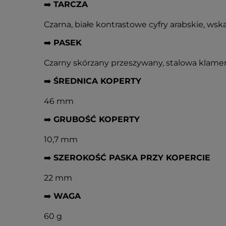
➡️
TARCZA
Czarna, białe kontrastowe cyfry arabskie, w
➡️
PASEK
Czarny skórzany przeszywany, stalowa klamer
➡️
ŚREDNICA KOPERTY
46 mm
➡️
GRUBOŚĆ KOPERTY
10,7 mm
➡️
SZEROKOŚĆ PASKA PRZY KOPERCIE
22 mm
➡️
WAGA
60 g