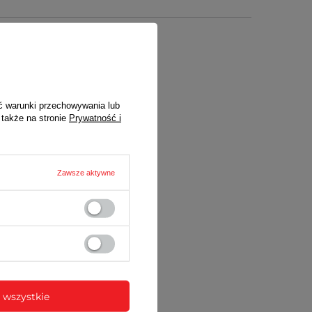
ć warunki przechowywania lub
tera lub za
 także na stronie
Prywatność i
Zawsze aktywne
 wszystkie