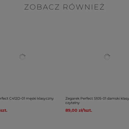
ZOBACZ RÓWNIEŻ
rfect C412D-01 męski klasyczny
Zegarek Perfect S105-01 damski klas
czytelny
1
szt.
89,00 zł
/
1
szt.