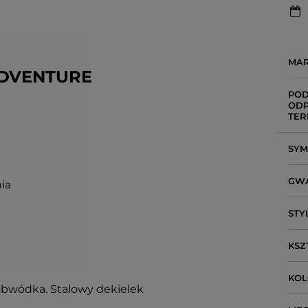
MA
ADVENTURE
POD
ODP
TER
SY
GW
ia
STY
KSZ
KO
obwódka. Stalowy dekielek