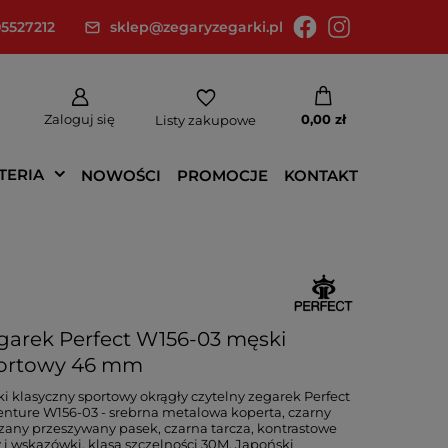
5527212
sklep@zegaryzegarki.pl
Zaloguj się
0,00 zł
Listy zakupowe
TERIA
NOWOŚCI
PROMOCJE
KONTAKT
garek Perfect W156-03 męski
ortowy 46 mm
i klasyczny sportowy okrągły czytelny zegarek Perfect
nture W156-03 - srebrna metalowa koperta, czarny
zany przeszywany pasek, czarna tarcza, kontrastowe
y i wskazówki, klasa szczelności 30M. Japoński