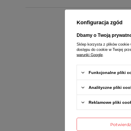
Konfiguracja zgód
Dbamy o Twoją prywatn
Sklep korzysta z plików cookie 
Gwarancja 
dostępu do cookie w Twojej prz
warunki Google
.
Funkcjonalne pliki 
Analityczne pliki coo
Reklamowe pliki coo
Treść twojej
Potwierd