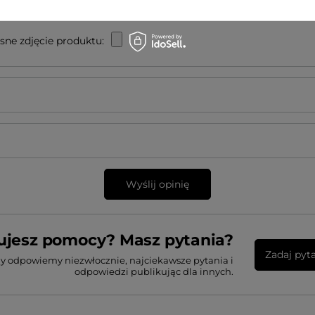
sne zdjęcie produktu:
Wyślij opinię
ujesz pomocy? Masz pytania?
Zadaj pyt
my odpowiemy niezwłocznie, najciekawsze pytania i
odpowiedzi publikując dla innych.