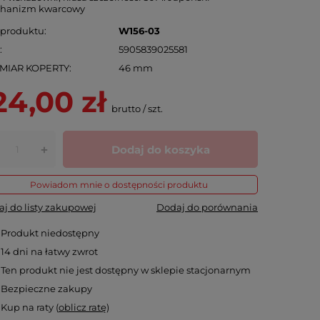
hanizm kwarcowy
 produktu
W156-03
N
5905839025581
MIAR KOPERTY
46 mm
24,00 zł
brutto
/
szt.
Dodaj do koszyka
+
Powiadom mnie o dostępności produktu
j do listy zakupowej
Dodaj do porównania
Produkt niedostępny
14
dni na łatwy zwrot
Ten produkt nie jest dostępny w sklepie stacjonarnym
Bezpieczne zakupy
Kup na raty (
oblicz ratę
)