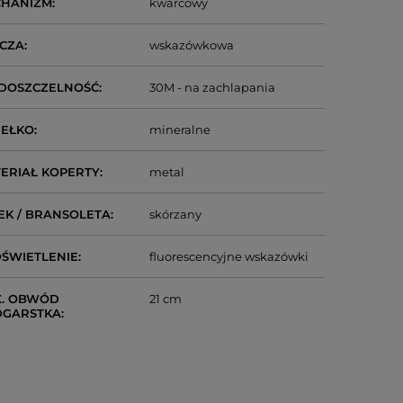
CHANIZM
kwarcowy
CZA
wskazówkowa
DOSZCZELNOŚĆ
30M - na zachlapania
IEŁKO
mineralne
ERIAŁ KOPERTY
metal
EK / BRANSOLETA
skórzany
ŚWIETLENIE
fluorescencyjne wskazówki
. OBWÓD
21 cm
DGARSTKA