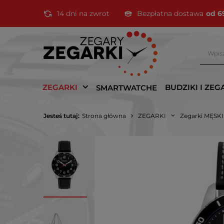
14 dni na zwrot
Bezpłatna dostawa
od 6
ZEGARKI
BUDZIKI I ZEG
SMARTWATCHE
Jesteś tutaj:
Strona główna
ZEGARKI
Zegarki MĘSK