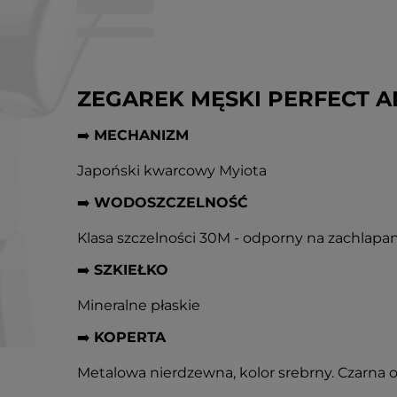
ZEGAREK MĘSKI PERFECT 
➡️
MECHANIZM
Japoński kwarcowy Myiota
➡️
WODOSZCZELNOŚĆ
Klasa szczelności 30M - odporny na zachlapan
➡️
SZKIEŁKO
Mineralne płaskie
➡️
KOPERTA
Metalowa nierdzewna, kolor srebrny. Czarna 