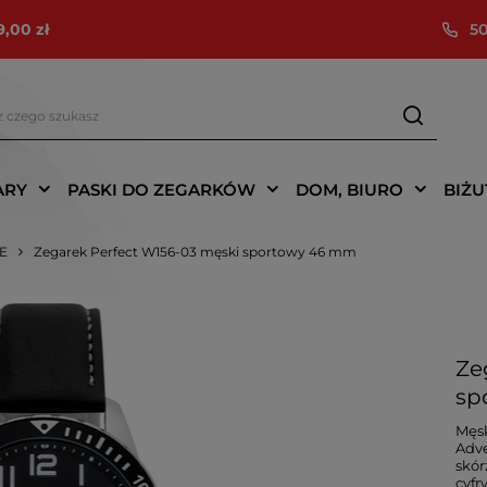
9,00 zł
50
ARY
PASKI DO ZEGARKÓW
DOM, BIURO
BIŻU
IE
Zegarek Perfect W156-03 męski sportowy 46 mm
Ze
sp
Męsk
Adve
skór
cyfr