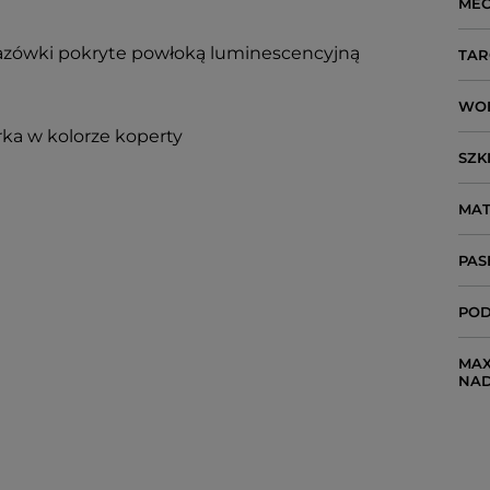
ME
skazówki pokryte powłoką luminescencyjną
TAR
WO
ka w kolorze koperty
SZK
MAT
PAS
POD
MAX
NA