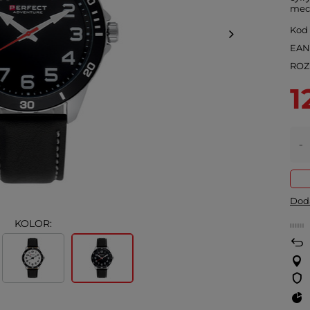
mec
Kod
EA
ROZ
1
-
Doda
KOLOR: