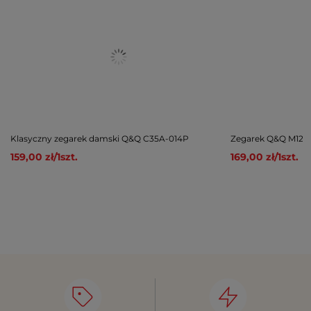
Klasyczny zegarek damski Q&Q C35A-014P
Zegarek Q&Q M123-
159,00 zł
/
1
szt.
169,00 zł
/
1
szt.