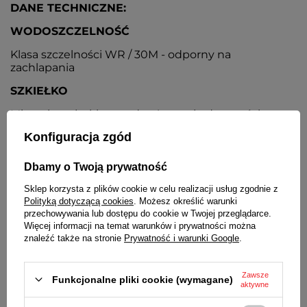
DANE TECHNICZNE:
WODOSZCZELNOŚĆ
Klasa szczelności WR / 30M - odporny na
zachlapania
SZKIEŁKO
Mineralne płaskie o podwyższonej odporności na
zarysowania
Konfiguracja zgód
KOPERTA
Dbamy o Twoją prywatność
Metalowa, nierdzewna, typu slim, pokryta odporną
na ścieranie powłoką w kolorze żółtego złota
Sklep korzysta z plików cookie w celu realizacji usług zgodnie z
Polityką dotyczącą cookies
. Możesz określić warunki
TARCZA
przechowywania lub dostępu do cookie w Twojej przeglądarce.
Więcej informacji na temat warunków i prywatności można
Kolor żółty. Czytelne kontrastowe czarne cyfry i
znaleźć także na stronie
Prywatność i warunki Google
.
wskazówki
PASEK
Zawsze
Funkcjonalne pliki cookie (wymagane)
aktywne
Ciemnobrązowy, skórzany, przeszywany