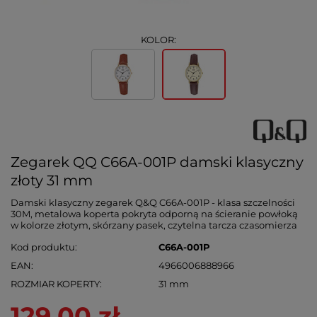
KOLOR:
Zegarek QQ C66A-001P damski klasyczny
złoty 31 mm
Damski klasyczny zegarek Q&Q C66A-001P - klasa szczelności
30M, metalowa koperta pokryta odporną na ścieranie powłoką
w kolorze złotym, skórzany pasek, czytelna tarcza czasomierza
Kod produktu
C66A-001P
EAN
4966006888966
ROZMIAR KOPERTY
31 mm
129,00 zł