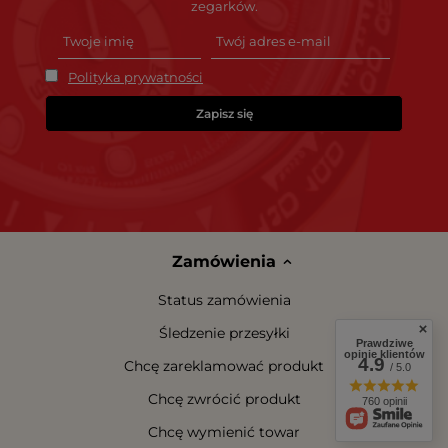
zegarków.
Polityka prywatności
Zapisz się
Zamówienia
Status zamówienia
Śledzenie przesyłki
Prawdziwe
opinie klientów
4.9
Chcę zareklamować produkt
/ 5.0
Chcę zwrócić produkt
760 opinii
Chcę wymienić towar