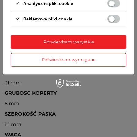
Analityczne pliki cookie
ZAPIĘCIE
Klasyczne, na sprzączkę
Reklamowe pliki cookie
BATERIA
Orientacyjny czas działania zegarka bez
konieczności wymiany baterii - 3 lata
Potwierdzam wszystkie
MECHANIZM
Potwierdzam wymagane
Kwarcowy, japoński
ŚREDNICA KOPERTY
31 mm
GRUBOŚĆ KOPERTY
8 mm
SZEROKOŚĆ PASKA
14 mm
WAGA