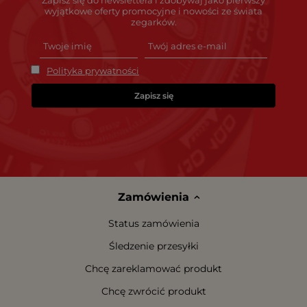
Zapisz się do newslettera i zdobywaj jako pierwszy
wyjątkowe oferty promocyjne i nowości ze świata
zegarków.
Polityka prywatności
Zapisz się
Zamówienia
Status zamówienia
Śledzenie przesyłki
Chcę zareklamować produkt
Chcę zwrócić produkt