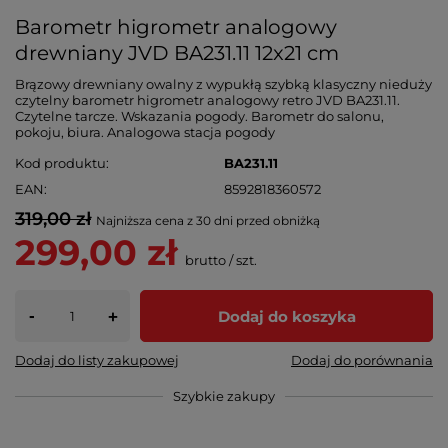
Barometr higrometr analogowy
drewniany JVD BA231.11 12x21 cm
Brązowy drewniany owalny z wypukłą szybką klasyczny nieduży
czytelny barometr higrometr analogowy retro JVD BA231.11.
Czytelne tarcze. Wskazania pogody. Barometr do salonu,
pokoju, biura. Analogowa stacja pogody
Kod produktu
BA231.11
EAN
8592818360572
319,00 zł
Najniższa cena z 30 dni przed obniżką
299,00 zł
brutto
/
szt.
-
Dodaj do koszyka
+
Dodaj do listy zakupowej
Dodaj do porównania
Szybkie zakupy