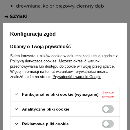
drewniana, kolor brązowy, ciemny dąb
➡️
SZYBKI
szklane lekko wypukłe
Konfiguracja zgód
➡️
TARCZE
Dbamy o Twoją prywatność
białe, czarne czytelne cyfry arabskie, czarne
kontrastowe wskazówki, ikony pogody
Sklep korzysta z plików cookie w celu realizacji usług zgodnie z
Polityką dotyczącą cookies
. Możesz określić warunki
➡️
POMIARY
przechowywania lub dostępu do cookie w Twojej przeglądarce.
Więcej informacji na temat warunków i prywatności można
znaleźć także na stronie
Prywatność i warunki Google
.
barometr
- pomiar ciśnienia atmosferycznego
higrometr
- pomiar wilgotności otoczenia
Zawsze
➡️
MECHANIZM
Funkcjonalne pliki cookie (wymagane)
aktywne
analogowy, ręczna kalibracja barometru
Analityczne pliki cookie
➡️
WYMIARY
Reklamowe pliki cookie
12 cm x 20,7 cm x 3,5 cm [szer x wys x gł]