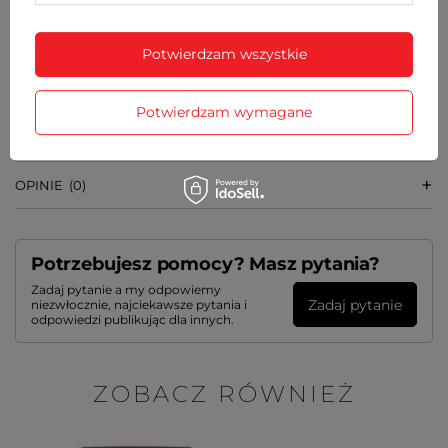
SZCZEGÓŁOWE DANE
Potwierdzam wszystkie
DO POBRANIA
Potwierdzam wymagane
GWARANCJA
OPINIE
(0)
Potrzebujesz pomocy? Masz pytania?
Zadaj pytanie a my odpowiemy
Zadaj pytanie
niezwłocznie, najciekawsze pytania i
odpowiedzi publikując dla innych.
ZOBACZ RÓWNIEŻ