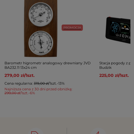
PROMOCJA
Barometr higrometr analogowy drewniany JVD
Stacja pogody z p
BA232.11 13x24 cm
Budzik
279,00 zł
/
1
szt.
225,00 zł
/
1
szt.
Cena regularna:
319,00 zł
/
1
szt.
-13%
Najniższa cena z 30 dni przed obniżką:
299,00 zł
/
1
szt.
-6%