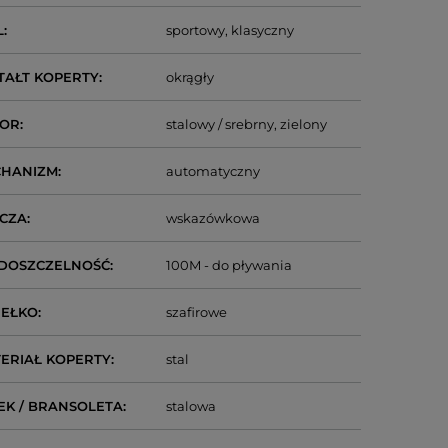
L
sportowy
klasyczny
TAŁT KOPERTY
okrągły
LOR
stalowy / srebrny
zielony
CHANIZM
automatyczny
CZA
wskazówkowa
DOSZCZELNOŚĆ
100M - do pływania
IEŁKO
szafirowe
ERIAŁ KOPERTY
stal
EK / BRANSOLETA
stalowa