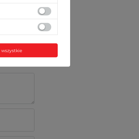
)
ictwem sklepu
 wszystkie