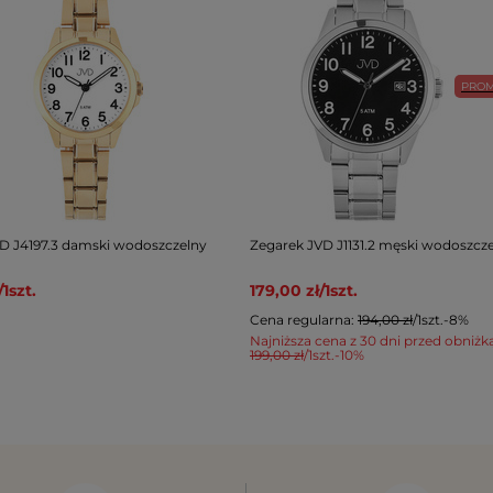
PRO
D J4197.3 damski wodoszczelny
Zegarek JVD J1131.2 męski wodoszcz
/
1
szt.
179,00 zł
/
1
szt.
Cena regularna:
194,00 zł
/
1
szt.
-8%
Najniższa cena z 30 dni przed obniżk
199,00 zł
/
1
szt.
-10%