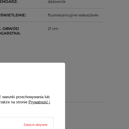
LENDARZ
datownik
ŚWIETLENIE
fluorescencyjne wskazówki
. OBWÓD
21 cm
DGARSTKA
ć warunki przechowywania lub
 także na stronie
Prywatność i
Zawsze aktywne