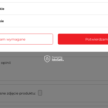
2-letnią kartę gwarancyjną
instrukcję obsługi w języku polskim (dotyczy modeli funkcyjnych
kie
alizowana jest przez serwis centralny firmy JVD lub za pośredn
kie
NAPISZ SWOJĄ OPINIĘ
zam wymagane
Potwierdzam
Twoja ocena:
5/5
 opinii
sne zdjęcie produktu: