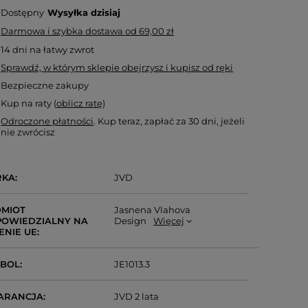
Dostępny
Wysyłka
dzisiaj
Darmowa i szybka dostawa
od
69,00 zł
14
dni na łatwy zwrot
Sprawdź, w którym sklepie obejrzysz i kupisz od ręki
Bezpieczne zakupy
Kup na raty (
oblicz ratę
)
Odroczone płatności
. Kup teraz, zapłać za 30 dni, jeżeli
nie zwrócisz
RKA
JVD
MIOT
Jasnena Vlahova
OWIEDZIALNY NA
Design
Więcej
ENIE UE
MBOL
JE1013.3
ARANCJA
JVD 2 lata