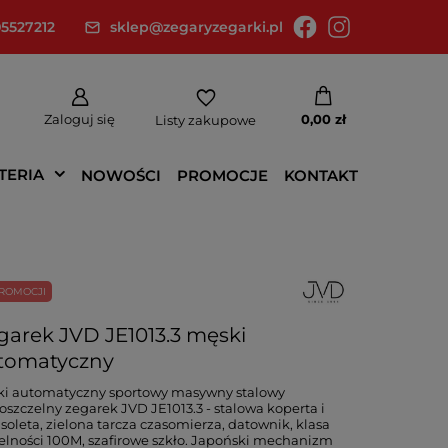
5527212
sklep@zegaryzegarki.pl
Zaloguj się
0,00 zł
Listy zakupowe
TERIA
NOWOŚCI
PROMOCJE
KONTAKT
ROMOCJI
garek JVD JE1013.3 męski
tomatyczny
ki automatyczny sportowy masywny stalowy
szczelny zegarek JVD JE1013.3 - stalowa koperta i
soleta, zielona tarcza czasomierza, datownik, klasa
elności 100M, szafirowe szkło. Japoński mechanizm