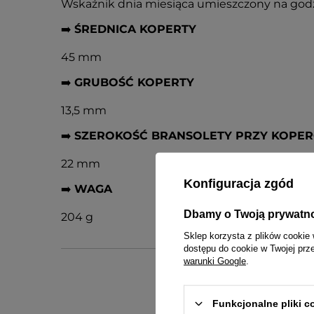
Wskaźnik dnia miesiąca umieszczony na godz
➡️
ŚREDNICA KOPERTY
45 mm
➡️
GRUBOŚĆ KOPERTY
13,5 mm
➡️
SZEROKOŚĆ BRANSOLETY PRZY KOPER
22 mm
Konfiguracja zgód
➡️
WAGA
Dbamy o Twoją prywatn
204 g
Sklep korzysta z plików cookie 
dostępu do cookie w Twojej prz
warunki Google
.
Funkcjonalne pliki 