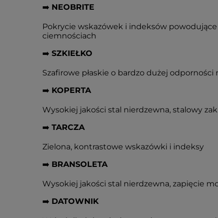
➡️
NEOBRITE
Pokrycie wskazówek i indeksów powodujące 
ciemnościach
➡️
SZKIEŁKO
Szafirowe płaskie o bardzo dużej odporności
➡️
KOPERTA
Wysokiej jakości stal nierdzewna, stalowy za
➡️
TARCZA
Zielona, kontrastowe wskazówki i indeksy
➡️
BRANSOLETA
Wysokiej jakości stal nierdzewna, zapięcie 
➡️
DATOWNIK