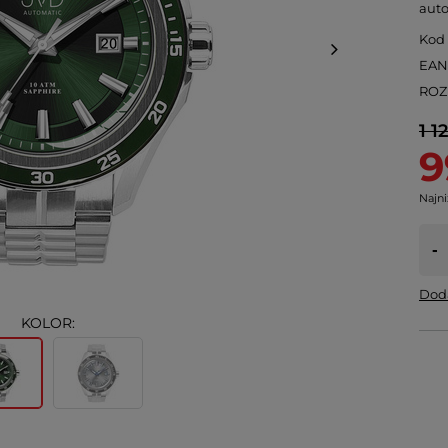
aut
Kod
EA
ROZ
1 1
9
Najni
-
Doda
KOLOR: