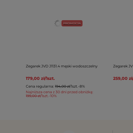
PROMOCJA
Zegarek JVD J1131.4 męski wodoszczelny
Zegarek JV
179,00 zł
/
1
szt.
259,00 zł
Cena regularna:
194,00 zł
/
1
szt.
-8%
Najniższa cena z 30 dni przed obniżką:
199,00 zł
/
1
szt.
-10%