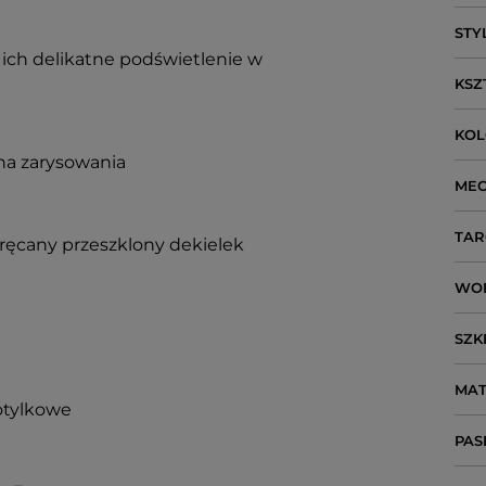
STY
ich delikatne podświetlenie w
KSZ
KO
 na zarysowania
ME
TAR
kręcany przeszklony dekielek
WO
SZK
MAT
motylkowe
PAS