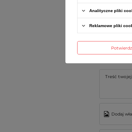
Analityczne pliki coo
Gwarancja re
Reklamowe pliki coo
Potwierd
Treść twojej
Dodaj wła