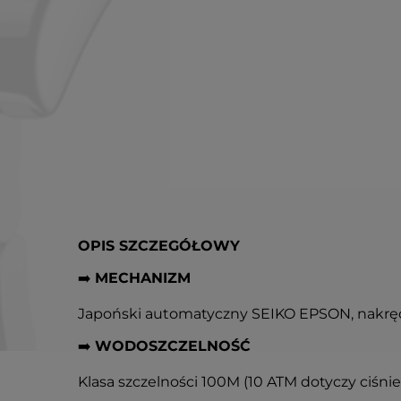
OPIS SZCZEGÓŁOWY
➡️
MECHANIZM
Japoński automatyczny SEIKO EPSON, nakręc
➡️
WODOSZCZELNOŚĆ
Klasa szczelności 100M (10 ATM dotyczy ciśni