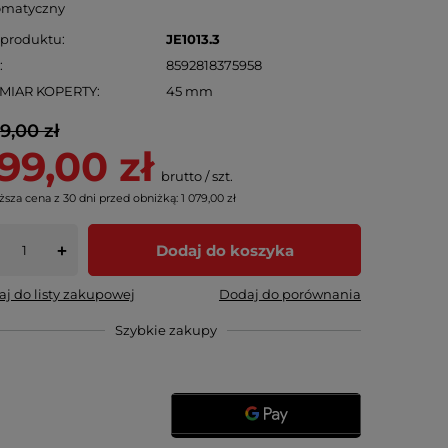
omatyczny
 produktu
JE1013.3
N
8592818375958
MIAR KOPERTY
45 mm
29,00 zł
99,00 zł
brutto
/
szt.
ższa cena z 30 dni przed obniżką:
1 079,00 zł
Dodaj do koszyka
+
j do listy zakupowej
Dodaj do porównania
Szybkie zakupy