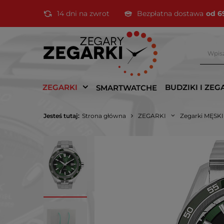
14 dni na zwrot
Bezpłatna dostawa
od 6
ZEGARKI
BUDZIKI I ZEG
SMARTWATCHE
Jesteś tutaj:
Strona główna
ZEGARKI
Zegarki MĘSK