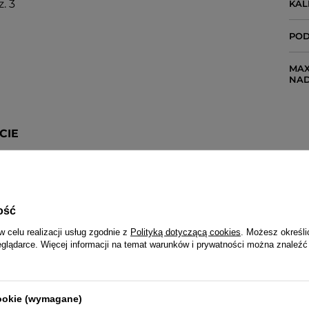
. 3
KA
POD
MAX
NA
CIE
ość
w celu realizacji usług zgodnie z
Polityką dotyczącą cookies
. Możesz określi
eglądarce. Więcej informacji na temat warunków i prywatności można znaleźć
JVD 2 LATA
Wraz z produktem otrzymasz:
cookie (wymagane)
dowód zakupu (paragon lub fakturę VAT)