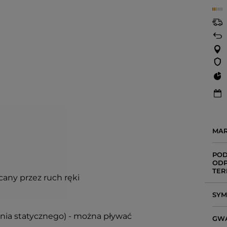
MA
POD
ODP
TER
any przez ruch ręki
SY
enia statycznego) - można pływać
GW