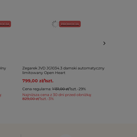
MOCJA
PROMOCJA
elny
Zegarek JVD JG1034.3 damski automatyczny
Zegarek JVD 
limitowany Open Heart
189,00 zł
/
1
s
799,00 zł
/
1
szt.
Cena regular
Cena regularna:
1 131,00 zł
/
1
szt.
-29%
Najniższa cen
199,00 zł
/
1
szt.
ą:
Najniższa cena z 30 dni przed obniżką:
829,00 zł
/
1
szt.
-3%