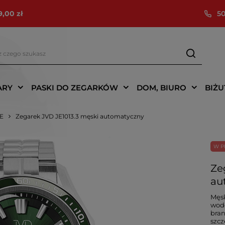
9,00 zł
50
ARY
PASKI DO ZEGARKÓW
DOM, BIURO
BIŻU
IE
Zegarek JVD JE1013.3 męski automatyczny
W P
Ze
au
Męs
wodo
bran
szcz