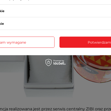
kie
kie
zam wymagane
Potwierdzam
cja realizowana jest przez serwis centralny ZIBI oraz prz