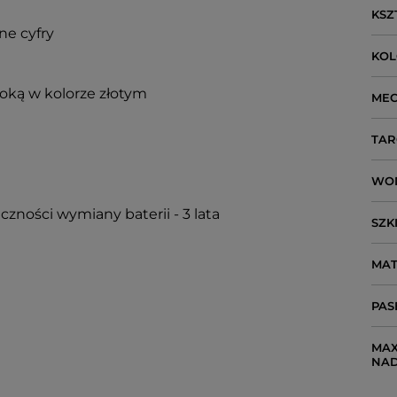
KSZ
ne cyfry
KO
oką w kolorze złotym
ME
TAR
WO
czności wymiany baterii - 3 lata
SZK
MAT
PAS
MAX
NA