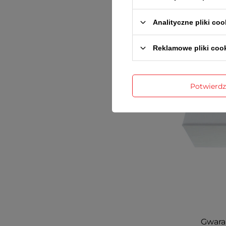
Analityczne pliki coo
Reklamowe pliki coo
Potwierd
Gwaran