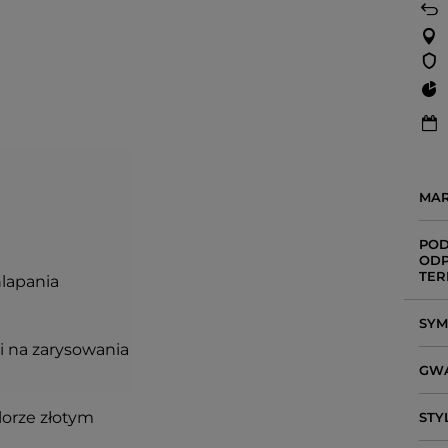
MA
POD
ODP
TER
hlapania
SY
i na zarysowania
GW
orze złotym
STY