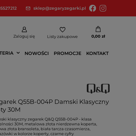
5527212
sklep@zegaryzegarki.pl
Zaloguj się
0,00 zł
Listy zakupowe
TERIA
NOWOŚCI
PROMOCJE
KONTAKT
garek Q55B-004P Damski Klasyczny
oty 30M
ki klasyczny zegarek Q&Q Q55B-004P - klasa
elności 30M, metalowa złota nierdzewna koperta,
owa złota bransoleta, biała tarcza czasomierza,
zówki w kolorze koperty, czarne cyfry