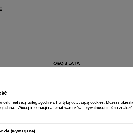
E
Q&Q 3 LATA
Wraz z zegarkiem otrzymasz:
dowód zakupu (paragon lub fakturę VAT)
3-letnią kartę gwarancyjną
rukcję obsługi w języku polskim (dotyczy modeli funkcyj
ość
opakowanie - puszka lub pudełko Q&Q
w celu realizacji usług zgodnie z
Polityką dotyczącą cookies
. Możesz określi
eglądarce. Więcej informacji na temat warunków i prywatności można znaleźć
cookie (wymagane)