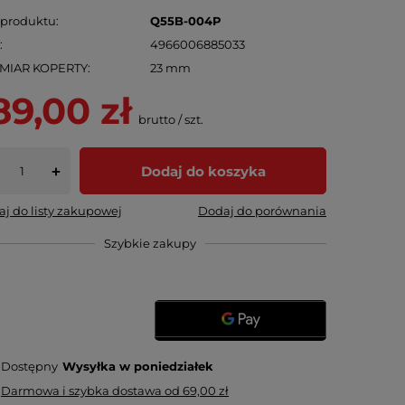
 produktu
Q55B-004P
N
4966006885033
MIAR KOPERTY
23 mm
89,00 zł
brutto
/
szt.
Dodaj do koszyka
+
j do listy zakupowej
Dodaj do porównania
Szybkie zakupy
Dostępny
Wysyłka
w poniedziałek
Darmowa i szybka dostawa
od
69,00 zł