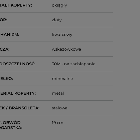
TAŁT KOPERTY
okrągły
LOR
złoty
CHANIZM
kwarcowy
CZA
wskazówkowa
DOSZCZELNOŚĆ
30M - na zachlapania
IEŁKO
mineralne
ERIAŁ KOPERTY
metal
EK / BRANSOLETA
stalowa
. OBWÓD
19 cm
DGARSTKA