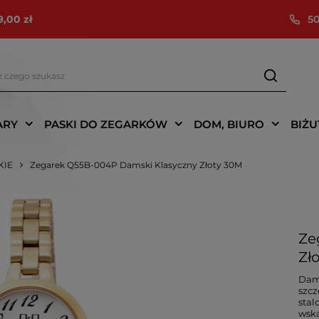
9,00 zł
50
ARY
PASKI DO ZEGARKÓW
DOM, BIURO
BIŻU
KIE
Zegarek Q55B-004P Damski Klasyczny Złoty 30M
Ze
Zł
Dams
szcz
stal
wska