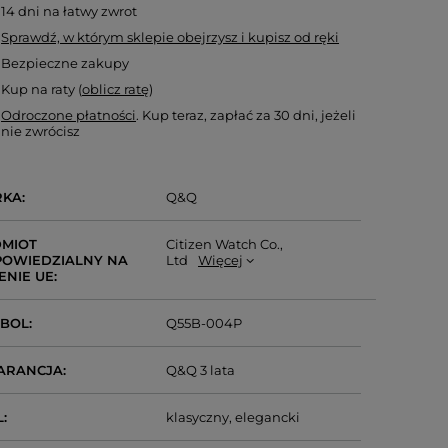
14
dni na łatwy zwrot
Sprawdź, w którym sklepie obejrzysz i kupisz od ręki
Bezpieczne zakupy
Kup na raty (
oblicz ratę
)
Odroczone płatności
. Kup teraz, zapłać za 30 dni, jeżeli
nie zwrócisz
RKA
Q&Q
MIOT
Citizen Watch Co.,
OWIEDZIALNY NA
Ltd
Więcej
ENIE UE
MBOL
Q55B-004P
ARANCJA
Q&Q 3 lata
L
klasyczny
elegancki