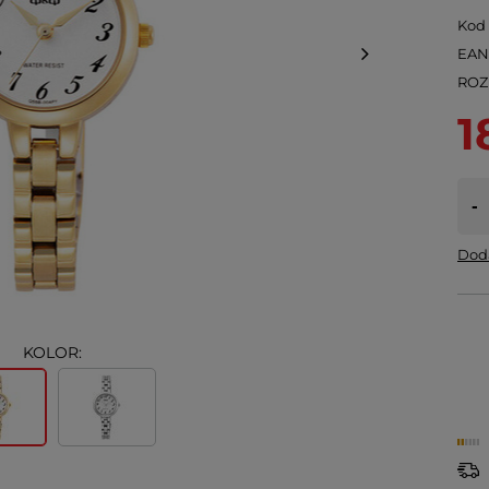
Kod
EA
ROZ
1
-
Doda
KOLOR: