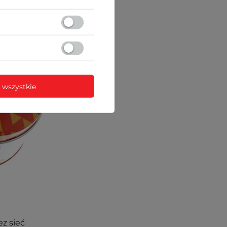
 wszystkie
ez sieć