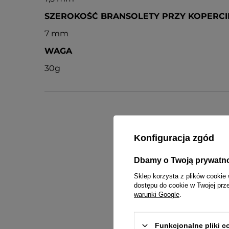
SZEROKOŚĆ BRANSOLETY PRZY KOPERCI
7 mm
WAGA
30g
Konfiguracja zgód
inst
Dbamy o Twoją prywatn
Sklep korzysta z plików cookie 
dostępu do cookie w Twojej prz
warunki Google
.
Funkcjonalne pliki 