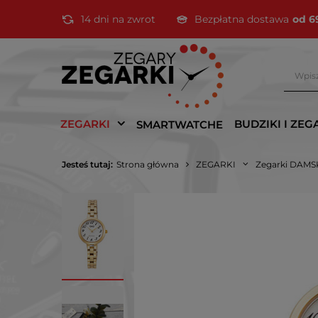
14 dni na zwrot
Bezpłatna dostawa
od 6
ZEGARKI
BUDZIKI I ZEG
SMARTWATCHE
Jesteś tutaj:
Strona główna
ZEGARKI
Zegarki DAMS