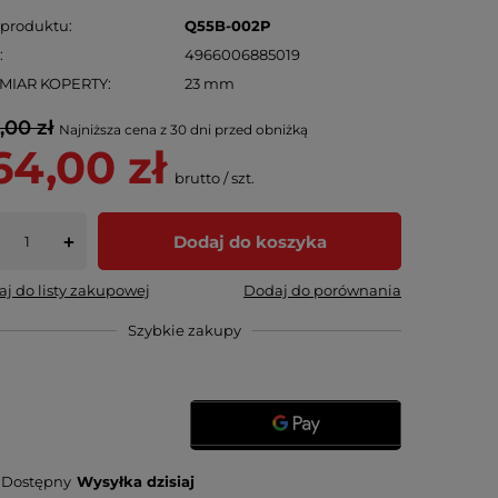
 produktu
Q55B-002P
N
4966006885019
MIAR KOPERTY
23 mm
,00 zł
Najniższa cena z 30 dni przed obniżką
64,00 zł
brutto
/
szt.
Dodaj do koszyka
+
j do listy zakupowej
Dodaj do porównania
Szybkie zakupy
Dostępny
Wysyłka
dzisiaj