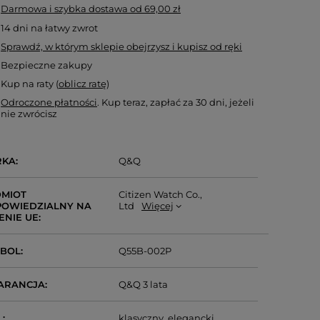
Darmowa i szybka dostawa
od
69,00 zł
14
dni na łatwy zwrot
Sprawdź, w którym sklepie obejrzysz i kupisz od ręki
Bezpieczne zakupy
Kup na raty (
oblicz ratę
)
Odroczone płatności
. Kup teraz, zapłać za 30 dni, jeżeli
nie zwrócisz
RKA
Q&Q
MIOT
Citizen Watch Co.,
OWIEDZIALNY NA
Ltd
Więcej
ENIE UE
MBOL
Q55B-002P
ARANCJA
Q&Q 3 lata
L
klasyczny
elegancki