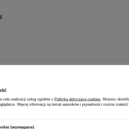
E
Q&Q 3 LATA
Wraz z zegarkiem otrzymasz:
dowód zakupu (paragon lub fakturę VAT)
ość
3-letnią kartę gwarancyjną
rukcję obsługi w języku polskim (dotyczy modeli funkcyj
w celu realizacji usług zgodnie z
Polityką dotyczącą cookies
. Możesz określi
opakowanie - puszka lub pudełko Q&Q
eglądarce. Więcej informacji na temat warunków i prywatności można znaleźć
cookie (wymagane)