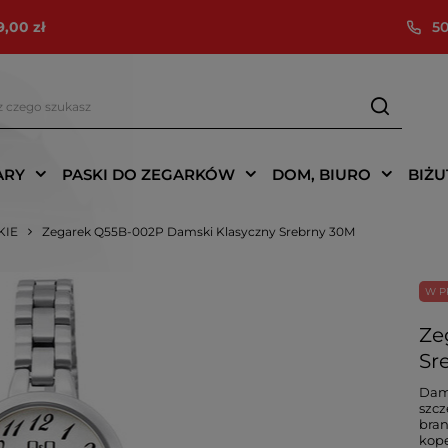
9,00 zł
50
ARY
PASKI DO ZEGARKÓW
DOM, BIURO
BIŻU
KIE
Zegarek Q55B-002P Damski Klasyczny Srebrny 30M
W P
Ze
Sr
Dams
szcz
bran
kope