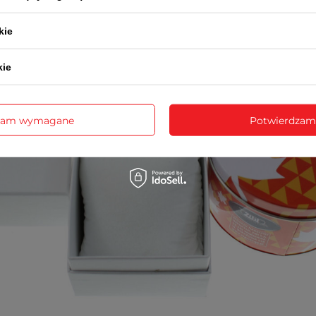
kie
kie
zam wymagane
Potwierdzam