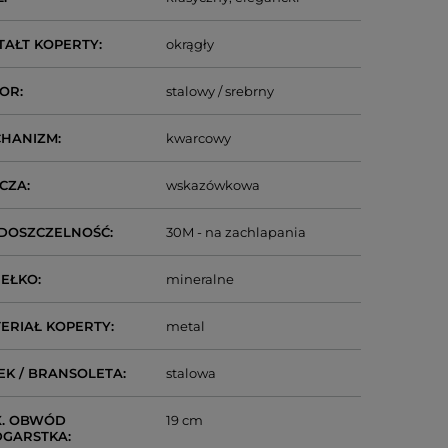
TAŁT KOPERTY
okrągły
LOR
stalowy / srebrny
CHANIZM
kwarcowy
CZA
wskazówkowa
DOSZCZELNOŚĆ
30M - na zachlapania
IEŁKO
mineralne
ERIAŁ KOPERTY
metal
EK / BRANSOLETA
stalowa
. OBWÓD
19 cm
DGARSTKA