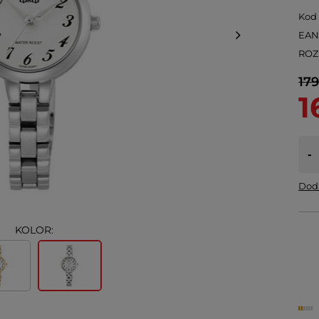
Kod
EA
ROZ
179
1
-
Doda
KOLOR: