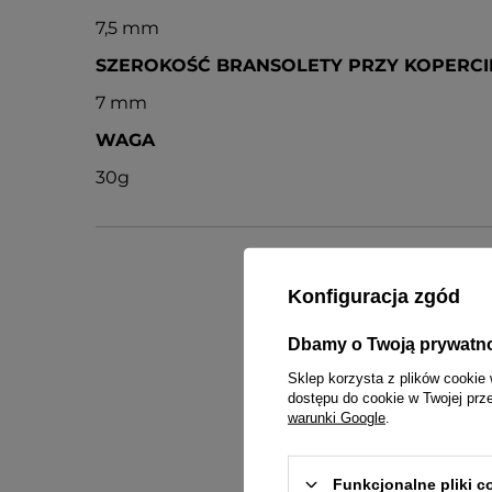
7,5 mm
SZEROKOŚĆ BRANSOLETY PRZY KOPERCI
7 mm
WAGA
30g
Konfiguracja zgód
Dbamy o Twoją prywatn
inst
Sklep korzysta z plików cookie 
dostępu do cookie w Twojej prz
warunki Google
.
Funkcjonalne pliki 