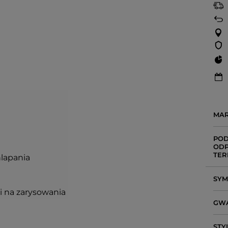
MA
POD
ODP
TER
hlapania
SY
i na zarysowania
GW
STY