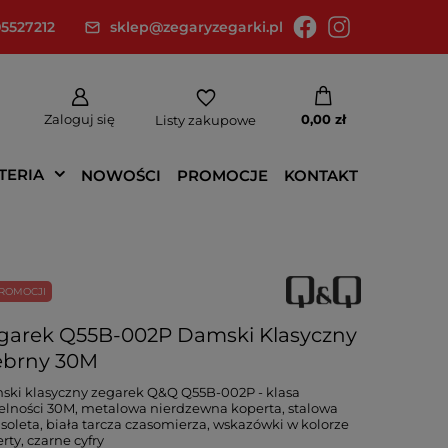
5527212
sklep@zegaryzegarki.pl
Zaloguj się
0,00 zł
Listy zakupowe
TERIA
NOWOŚCI
PROMOCJE
KONTAKT
ROMOCJI
garek Q55B-002P Damski Klasyczny
ebrny 30M
ki klasyczny zegarek Q&Q Q55B-002P - klasa
elności 30M, metalowa nierdzewna koperta, stalowa
soleta, biała tarcza czasomierza, wskazówki w kolorze
rty, czarne cyfry