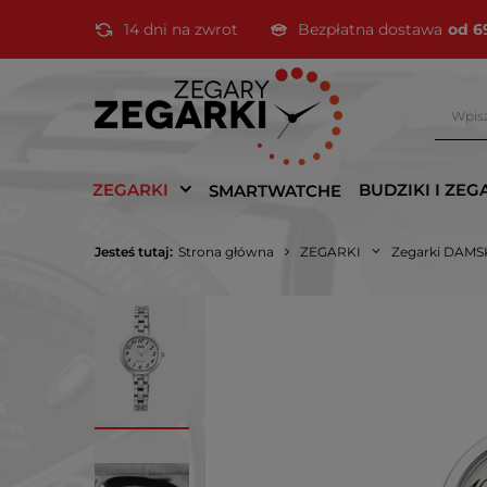
14 dni na zwrot
Bezpłatna dostawa
od 6
ZEGARKI
BUDZIKI I ZEG
SMARTWATCHE
Jesteś tutaj:
Strona główna
ZEGARKI
Zegarki DAMS