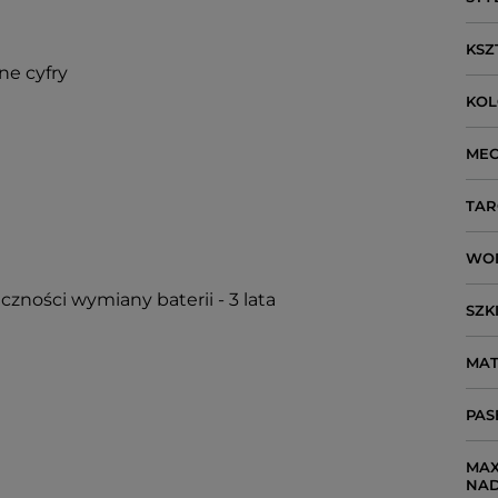
KSZ
ne cyfry
KO
ME
TAR
WO
czności wymiany baterii - 3 lata
SZK
MAT
PAS
MAX
NA