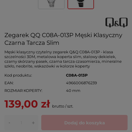
Zegarek QQ C08A-013P Męski Klasyczny
Czarna Tarcza Slim
Męski klasyczny czytelny zegarek Q&Q C08A-013P - klasa
szczelności 30M, metalowa koperta slim, stalowy dekielek,
czarny skórzany pasek, czarna tarcza czasomierza, mineralne
szkło, neobrite, wskazówki w kolorze koperty
Kod produktu
C08A-013P
EAN
4966006876239
ROZMIAR KOPERTY
40 mm
139,00 zł
brutto
/
szt.
-
Dodaj do koszyka
+