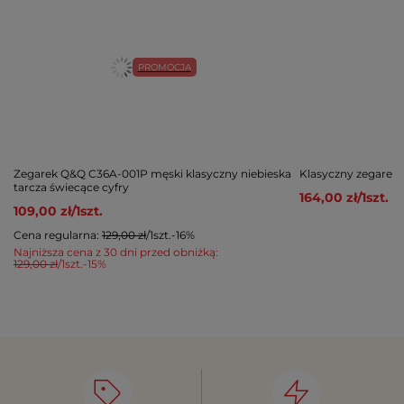
PROMOCJA
Zegarek Q&Q C36A-001P męski klasyczny niebieska
Klasyczny zegarek
tarcza świecące cyfry
164,00 zł
/
1
szt.
109,00 zł
/
1
szt.
Cena regularna:
129,00 zł
/
1
szt.
-16%
Najniższa cena z 30 dni przed obniżką:
129,00 zł
/
1
szt.
-15%