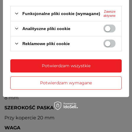
ZAPIĘCIE
Klasyczne na sprzączkę
Zawsze
Funkcjonalne pliki cookie (wymagane)
aktywne
BATERIA
Analityczne pliki cookie
Orientacyjny czas działania zegarka bez
konieczności wymiany baterii - 3 lata
Reklamowe pliki cookie
MECHANIZM
Kwarcowy, japoński
Potwierdzam wszystkie
ŚREDNICA KOPERTY
40 mm
Potwierdzam wymagane
GRUBOŚĆ KOPERTY
8 mm
SZEROKOŚĆ PASKA
Przy kopercie 20 mm
WAGA