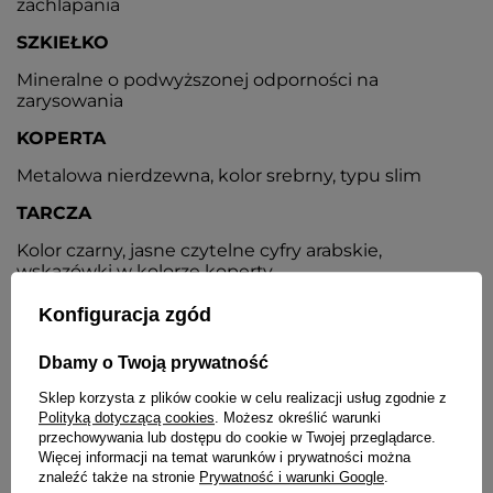
zachlapania
SZKIEŁKO
Mineralne o podwyższonej odporności na
zarysowania
KOPERTA
Metalowa nierdzewna, kolor srebrny, typu slim
TARCZA
Kolor czarny, jasne czytelne cyfry arabskie,
wskazówki w kolorze koperty
NEOBRITE
Konfiguracja zgód
Pokrycie wskazówek i indeksów powodujące ich
Dbamy o Twoją prywatność
delikatne świecenie w ciemności
Sklep korzysta z plików cookie w celu realizacji usług zgodnie z
PASEK
Polityką dotyczącą cookies
. Możesz określić warunki
przechowywania lub dostępu do cookie w Twojej przeglądarce.
Ze skóry naturalnej w kolorze czarnym, przeszywany
Więcej informacji na temat warunków i prywatności można
białą nicią
znaleźć także na stronie
Prywatność i warunki Google
.