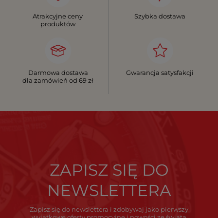
Atrakcyjne ceny
Szybka dostawa
produktów
Darmowa dostawa
Gwarancja satysfakcji
dla zamówień od 69 zł
ZAPISZ SIĘ DO
NEWSLETTERA
Zapisz się do newslettera i zdobywaj jako pierwszy
wyjątkowe oferty promocyjne i nowości ze świata