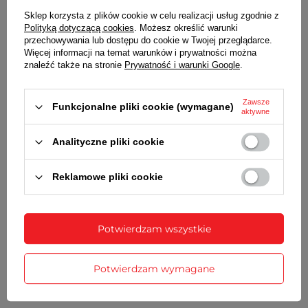
Akrylowe, z tworzywa sztucznego
Sklep korzysta z plików cookie w celu realizacji usług zgodnie z
Polityką dotyczącą cookies
. Możesz określić warunki
KOPERTA
przechowywania lub dostępu do cookie w Twojej przeglądarce.
Srebrna z tworzywa sztucznego, stalowy dekielek
Więcej informacji na temat warunków i prywatności można
znaleźć także na stronie
Prywatność i warunki Google
.
PASEK
Transparentny bezbarwny z tworzywa sztucznego.
Zawsze
Funkcjonalne pliki cookie (wymagane)
Biała sprzączka
aktywne
ZAPIĘCIE
Analityczne pliki cookie
Klasyczne na sprzączkę
Reklamowe pliki cookie
WYŚWIETLANIE GODZINY
Czas może być wyświetlany w formacie 12 lub 24-
godzinnym
Potwierdzam wszystkie
KALENDARZ
Automatyczny
Potwierdzam wymagane
ALARM