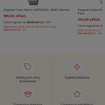
Zegarek Casio Retro LA670WEA -8AEF damski
Zegarek Casio A16
Face
189,00 zł
/
1
szt.
214,00 zł
/
1
szt.
Cena regularna:
219,00 zł
/
1
szt.
-14%
Cena regularna:
249
Najniższa cena z 30 dni przed obniżką:
195,00 zł
/
1
szt.
-3%
Najniższa cena z 30
224,00 zł
/
1
szt.
-4%
Atrakcyjne ceny
Szybka dostawa
produktów
Darmowa dostawa
Gwarancja satysfakcji