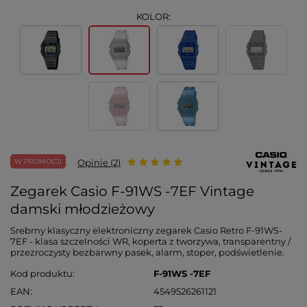
KOLOR:
W PROMOCJI
Opinie (2)
Zegarek Casio F-91WS -7EF Vintage
damski młodzieżowy
Srebrny klasyczny elektroniczny zegarek Casio Retro F-91WS-
7EF - klasa szczelności WR, koperta z tworzywa, transparentny /
przezroczysty bezbarwny pasek, alarm, stoper, podświetlenie.
Kod produktu
F-91WS -7EF
EAN
4549526261121