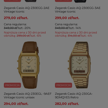
Zegarek Casio AQ-230EGG-2AE
Zegarek Casio AQ-230EGG-3AE
Vintage Iconic
Vintage Iconic
279,00 zł
/
1
szt.
299,00 zł
/
1
szt.
Cena regularna:
Cena regularna:
349,00 zł
/
1
szt.
-20%
349,00 zł
/
1
szt.
-14%
Najniższa cena z 30 dni przed
Najniższa cena z 30 dni przed
obniżką:
299,00 zł
/
1
szt.
-6%
obniżką:
314,00 zł
/
1
szt.
-4%
PROMOCJA
PROMOCJA
Zegarek Casio AQ-230EGL -9AEF
Zegarek Casio AQ-230GA-
Vintage Iconic unisex
9DMQYES Retro
294,00 zł
/
1
szt.
282,00 zł
/
1
szt.