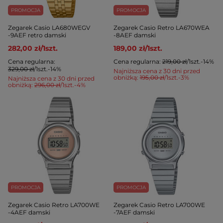
PROMOCJA
PROMOCJA
Zegarek Casio LA680WEGV
Zegarek Casio Retro LA670WEA
-9AEF retro damski
-8AEF damski
282,00 zł
/
1
szt.
189,00 zł
/
1
szt.
Cena regularna:
Cena regularna:
219,00 zł
/
1
szt.
-14%
329,00 zł
/
1
szt.
-14%
Najniższa cena z 30 dni przed
obniżką:
195,00 zł
/
1
szt.
-3%
Najniższa cena z 30 dni przed
obniżką:
296,00 zł
/
1
szt.
-4%
PROMOCJA
PROMOCJA
Zegarek Casio Retro LA700WE
Zegarek Casio Retro LA700WE
-4AEF damski
-7AEF damski