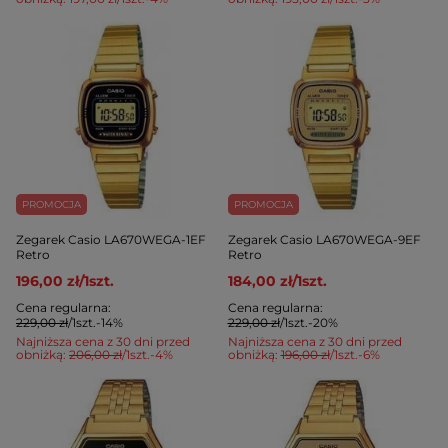
PROMOCJA
PROMOCJA
Zegarek Casio LA670WEGA-1EF
Zegarek Casio LA670WEGA-9EF
Retro
Retro
196,00 zł
/
1
szt.
184,00 zł
/
1
szt.
Cena regularna:
Cena regularna:
229,00 zł
/
1
szt.
-14%
229,00 zł
/
1
szt.
-20%
Najniższa cena z 30 dni przed
Najniższa cena z 30 dni przed
obniżką:
206,00 zł
/
1
szt.
-4%
obniżką:
196,00 zł
/
1
szt.
-6%