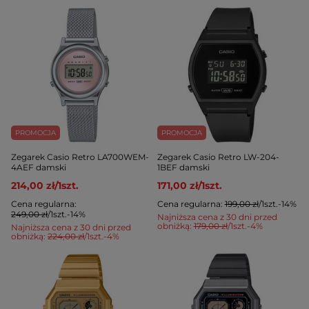
PROMOCJA
PROMOCJA
Zegarek Casio Retro LA700WEM-
Zegarek Casio Retro LW-204-
4AEF damski
1BEF damski
214,00 zł
/
1
szt.
171,00 zł
/
1
szt.
Cena regularna:
Cena regularna:
199,00 zł
/
1
szt.
-14%
249,00 zł
/
1
szt.
-14%
Najniższa cena z 30 dni przed
obniżką:
179,00 zł
/
1
szt.
-4%
Najniższa cena z 30 dni przed
obniżką:
224,00 zł
/
1
szt.
-4%