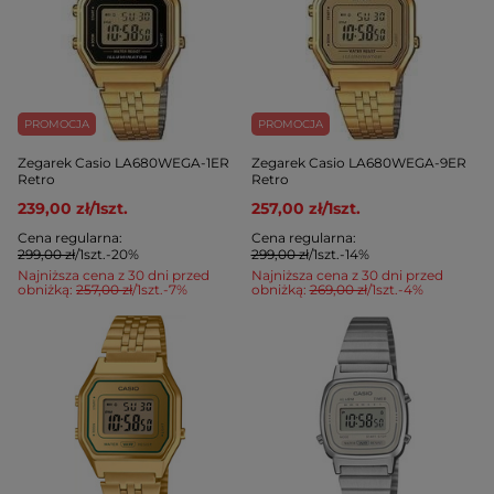
PROMOCJA
PROMOCJA
Zegarek Casio LA680WEGA-1ER
Zegarek Casio LA680WEGA-9ER
Retro
Retro
239,00 zł
/
1
szt.
257,00 zł
/
1
szt.
Cena regularna:
Cena regularna:
299,00 zł
/
1
szt.
-20%
299,00 zł
/
1
szt.
-14%
Najniższa cena z 30 dni przed
Najniższa cena z 30 dni przed
obniżką:
257,00 zł
/
1
szt.
-7%
obniżką:
269,00 zł
/
1
szt.
-4%