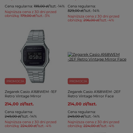
Cena regularna:
199,00 zł
/
1
szt.
-14%
Cena regularna:
329,00 zł
/
1
szt.
-14%
Najniższa cena z 30 dni przed
obniżką:
179,00 zł
/
1
szt.
-3%
Najniższa cena z 30 dni przed
obniżką:
296,00 zł
/
1
szt.
-4%
PROMOCJA
PROMOCJA
Zegarek Casio A168WEM -1EF
Zegarek Casio A168WEM -2EF
Retro Vintage Mirror
Retro Vintage Mirror Face
214,00 zł
/
1
szt.
214,00 zł
/
1
szt.
Cena regularna:
Cena regularna:
249,00 zł
/
1
szt.
-14%
249,00 zł
/
1
szt.
-14%
Najniższa cena z 30 dni przed
Najniższa cena z 30 dni przed
obniżką:
224,00 zł
/
1
szt.
-4%
obniżką:
224,00 zł
/
1
szt.
-4%