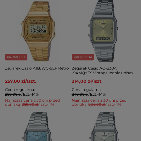
PROMOCJA
PROMOCJA
Zegarek Casio A168WG-9EF Retro
Zegarek Casio AQ-230A
-9AMQYES Vintage Iconic unisex
257,00 zł
/
1
szt.
214,00 zł
/
1
szt.
Cena regularna:
Cena regularna:
299,00 zł
/
1
szt.
-14%
249,00 zł
/
1
szt.
-14%
Najniższa cena z 30 dni przed
Najniższa cena z 30 dni przed
obniżką:
269,00 zł
/
1
szt.
-4%
obniżką:
224,00 zł
/
1
szt.
-4%