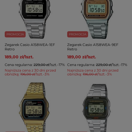
PROMOCJA
PROMOCJA
Zegarek Casio A158WEA-1EF
Zegarek Casio A158WEA-9EF
Retro
Retro
189,00 zł
/
1
szt.
189,00 zł
/
1
szt.
Cena regularna:
229,00 zł
/
1
szt.
-17%
Cena regularna:
229,00 zł
/
1
szt.
-17%
Najniższa cena z 30 dni przed
Najniższa cena z 30 dni przed
obniżką:
196,00 zł
/
1
szt.
-3%
obniżką:
196,00 zł
/
1
szt.
-3%