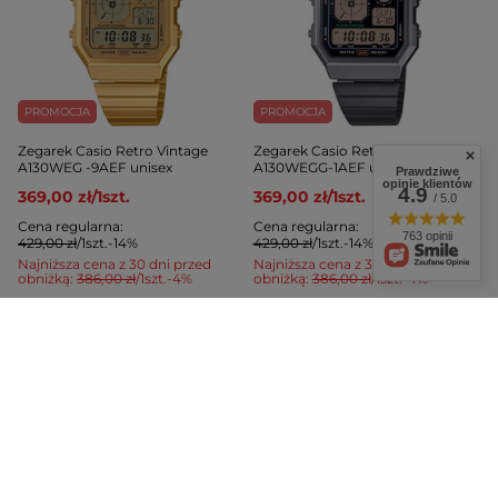
PROMOCJA
PROMOCJA
Zegarek Casio Retro Vintage
Zegarek Casio Retro Vintage
A130WEG -9AEF unisex
A130WEGG-1AEF unisex
Prawdziwe
opinie klientów
4.9
369,00 zł
/
1
szt.
369,00 zł
/
1
szt.
/ 5.0
Cena regularna:
Cena regularna:
763 opinii
429,00 zł
/
1
szt.
-14%
429,00 zł
/
1
szt.
-14%
Najniższa cena z 30 dni przed
Najniższa cena z 30 dni przed
obniżką:
386,00 zł
/
1
szt.
-4%
obniżką:
386,00 zł
/
1
szt.
-4%