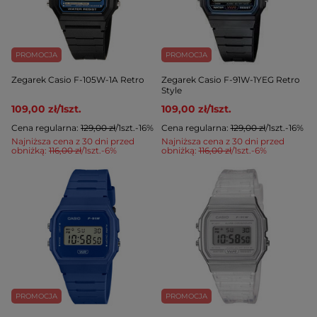
PROMOCJA
PROMOCJA
Zegarek Casio F-105W-1A Retro
Zegarek Casio F-91W-1YEG Retro
Style
109,00 zł
/
1
szt.
109,00 zł
/
1
szt.
Cena regularna:
129,00 zł
/
1
szt.
-16%
Cena regularna:
129,00 zł
/
1
szt.
-16%
Najniższa cena z 30 dni przed
Najniższa cena z 30 dni przed
obniżką:
116,00 zł
/
1
szt.
-6%
obniżką:
116,00 zł
/
1
szt.
-6%
PROMOCJA
PROMOCJA