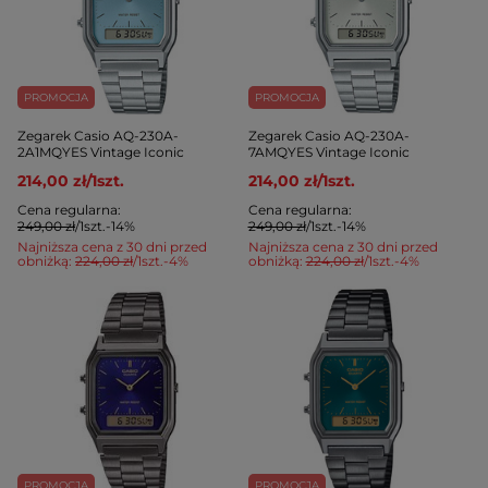
PROMOCJA
PROMOCJA
Zegarek Casio AQ-230A-
Zegarek Casio AQ-230A-
2A1MQYES Vintage Iconic
7AMQYES Vintage Iconic
214,00 zł
/
1
szt.
214,00 zł
/
1
szt.
Cena regularna:
Cena regularna:
249,00 zł
/
1
szt.
-14%
249,00 zł
/
1
szt.
-14%
Najniższa cena z 30 dni przed
Najniższa cena z 30 dni przed
obniżką:
224,00 zł
/
1
szt.
-4%
obniżką:
224,00 zł
/
1
szt.
-4%
PROMOCJA
PROMOCJA