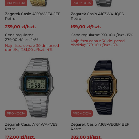
PROMOCJA
PROMOCJA
Zegarek Casio A159WGEA-1EF
Zegarek Casio A163WA-1QES
Retro
Retro
239,00 zł
/
1
szt.
169,00 zł
/
1
szt.
Cena regularna:
Cena regularna:
199,00 zł
/
1
szt.
-15%
279,00 zł
/
1
szt.
-14%
Najniższa cena z 30 dni przed
obniżką:
179,00 zł
/
1
szt.
-5%
Najniższa cena z 30 dni przed
obniżką:
251,00 zł
/
1
szt.
-4%
PROMOCJA
PROMOCJA
Zegarek Casio A164WA-1VES
Zegarek Casio A168WEGB-1BEF
Retro
Retro
172,00 zł
/
1
szt.
282,00 zł
/
1
szt.