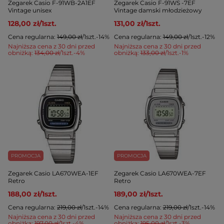
Zegarek Casio F-91WB-2A1EF
Zegarek Casio F-91WS -7EF
Vintage unisex
Vintage damski młodzieżowy
128,00 zł
/
1
szt.
131,00 zł
/
1
szt.
Cena regularna:
149,00 zł
/
1
szt.
-14%
Cena regularna:
149,00 zł
/
1
szt.
-12%
Najniższa cena z 30 dni przed
Najniższa cena z 30 dni przed
obniżką:
134,00 zł
/
1
szt.
-4%
obniżką:
133,00 zł
/
1
szt.
-1%
PROMOCJA
PROMOCJA
Zegarek Casio LA670WEA-1EF
Zegarek Casio LA670WEA-7EF
Retro
Retro
188,00 zł
/
1
szt.
189,00 zł
/
1
szt.
Cena regularna:
219,00 zł
/
1
szt.
-14%
Cena regularna:
219,00 zł
/
1
szt.
-14%
Najniższa cena z 30 dni przed
Najniższa cena z 30 dni przed
obniżką:
197,00 zł
/
1
szt.
-4%
obniżką:
195,00 zł
/
1
szt.
-3%