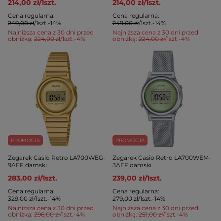
214,00 zł
/
1
szt.
214,00 zł
/
1
szt.
Cena regularna:
Cena regularna:
249,00 zł
/
1
szt.
-14%
249,00 zł
/
1
szt.
-14%
Najniższa cena z 30 dni przed
Najniższa cena z 30 dni przed
obniżką:
224,00 zł
/
1
szt.
-4%
obniżką:
224,00 zł
/
1
szt.
-4%
PROMOCJA
PROMOCJA
Zegarek Casio Retro LA700WEG-
Zegarek Casio Retro LA700WEM-
9AEF damski
3AEF damski
283,00 zł
/
1
szt.
239,00 zł
/
1
szt.
Cena regularna:
Cena regularna:
329,00 zł
/
1
szt.
-14%
279,00 zł
/
1
szt.
-14%
Najniższa cena z 30 dni przed
Najniższa cena z 30 dni przed
obniżką:
296,00 zł
/
1
szt.
-4%
obniżką:
251,00 zł
/
1
szt.
-4%