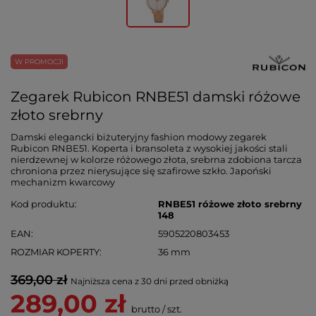
W PROMOCJI
Zegarek Rubicon RNBE51 damski różowe
złoto srebrny
Damski elegancki biżuteryjny fashion modowy zegarek
Rubicon RNBE51. Koperta i bransoleta z wysokiej jakości stali
nierdzewnej w kolorze różowego złota, srebrna zdobiona tarcza
chroniona przez nierysujące się szafirowe szkło. Japoński
mechanizm kwarcowy
Kod produktu
RNBE51 różowe złoto srebrny
148
EAN
5905220803453
ROZMIAR KOPERTY
36 mm
369,00 zł
Najniższa cena z 30 dni przed obniżką
289,00 zł
brutto
/
szt.