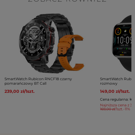
SmartWatch Rubicon RNCF18 czarny
SmartWatch Rubico
pomarańczowy BT Call
rozmowy
239,00 zł
/
1
szt.
149,00 zł
/
1
szt.
Cena regularna:
169
Najniższa cena z 30
169,00 zł
/
1
szt.
-11%