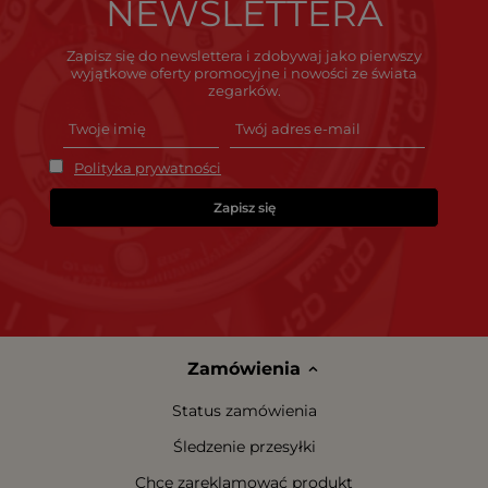
NEWSLETTERA
Zapisz się do newslettera i zdobywaj jako pierwszy
wyjątkowe oferty promocyjne i nowości ze świata
zegarków.
Polityka prywatności
Zapisz się
Zamówienia
Status zamówienia
Śledzenie przesyłki
Chcę zareklamować produkt