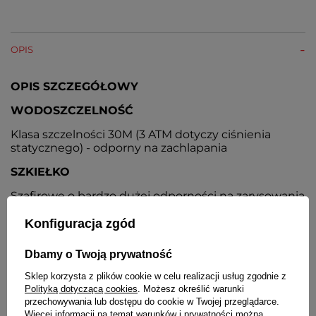
OPIS
OPIS SZCZEGÓŁOWY
WODOSZCZELNOŚĆ
Klasa szczelności 30M (3 ATM dotyczy ciśnienia
statycznego) - odporny na zachlapania
SZKIEŁKO
Szafirowe o bardzo dużej odporności na zarysowania
KOPERTA
Konfiguracja zgód
Stalowa nierdzewna pokryta odporną na ścieranie
Dbamy o Twoją prywatność
powłoką w kolorze różowego złota
Sklep korzysta z plików cookie w celu realizacji usług zgodnie z
TARCZA
Polityką dotyczącą cookies
. Możesz określić warunki
przechowywania lub dostępu do cookie w Twojej przeglądarce.
Kolor srebrny, wskazówki i indeksy w kolorze
Więcej informacji na temat warunków i prywatności można