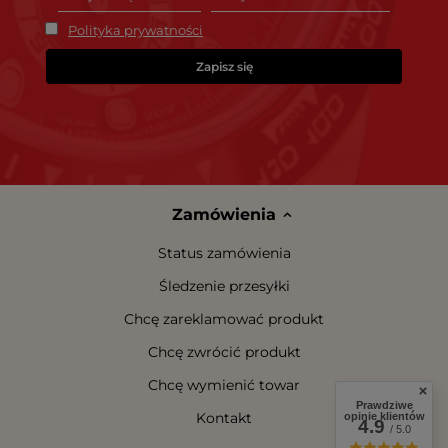
Polityka prywatności
Zapisz się
Zamówienia
Status zamówienia
Śledzenie przesyłki
Chcę zareklamować produkt
Chcę zwrócić produkt
Chcę wymienić towar
Prawdziwe
Kontakt
opinie klientów
4.9
/ 5.0