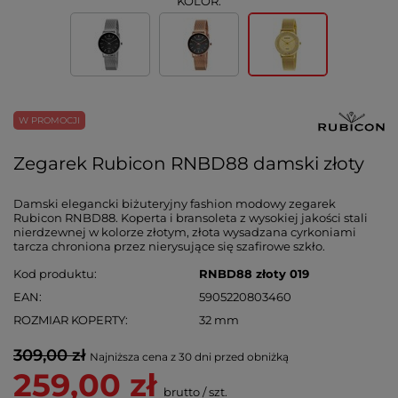
KOLOR:
W PROMOCJI
Zegarek Rubicon RNBD88 damski złoty
Damski elegancki biżuteryjny fashion modowy zegarek
Rubicon RNBD88. Koperta i bransoleta z wysokiej jakości stali
nierdzewnej w kolorze złotym, złota wysadzana cyrkoniami
tarcza chroniona przez nierysujące się szafirowe szkło.
Kod produktu
RNBD88 złoty 019
EAN
5905220803460
ROZMIAR KOPERTY
32 mm
309,00 zł
Najniższa cena z 30 dni przed obniżką
259,00 zł
brutto
/
szt.