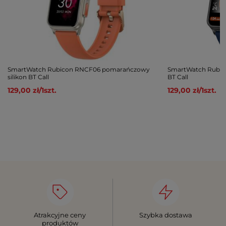
SmartWatch Rubicon RNCF06 pomarańczowy
SmartWatch Rubic
silikon BT Call
BT Call
129,00 zł
/
1
szt.
129,00 zł
/
1
szt.
Atrakcyjne ceny
Szybka dostawa
produktów