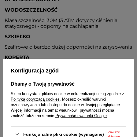
WODOSZCZELNOŚĆ
Klasa szczelności 30M (3 ATM dotyczy ciśnienia
statycznego) - odporny na zachlapania
SZKIEŁKO
Szafirowe o bardzo dużej odporności na zarysowania
KOPERTA
Wysokiej jakości stal nierdzewna pokryta odporną
Konfiguracja zgód
na ścieranie powłoką w kolorze złota
TARCZA
Dbamy o Twoją prywatność
Sklep korzysta z plików cookie w celu realizacji usług zgodnie z
Kolor złoty, wskazówki w kolorze koperty, wysadzana
Polityką dotyczącą cookies
. Możesz określić warunki
cyrkoniami
przechowywania lub dostępu do cookie w Twojej przeglądarce.
BRANSOLETA
Więcej informacji na temat warunków i prywatności można
znaleźć także na stronie
Prywatność i warunki Google
.
Stalowa nierdzewna pokryta powłoką w kolorze
złota, typu mesh
Zawsze
Funkcjonalne pliki cookie (wymagane)
aktywne