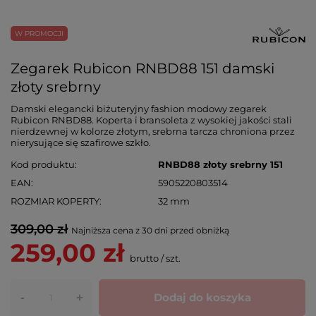
W PROMOCJI
Zegarek Rubicon RNBD88 151 damski
złoty srebrny
Damski elegancki biżuteryjny fashion modowy zegarek
Rubicon RNBD88. Koperta i bransoleta z wysokiej jakości stali
nierdzewnej w kolorze złotym, srebrna tarcza chroniona przez
nierysujące się szafirowe szkło.
Kod produktu
RNBD88 złoty srebrny 151
EAN
5905220803514
ROZMIAR KOPERTY
32 mm
309,00 zł
Najniższa cena z 30 dni przed obniżką
259,00 zł
brutto
/
szt.
-
Dodaj do koszyka
+