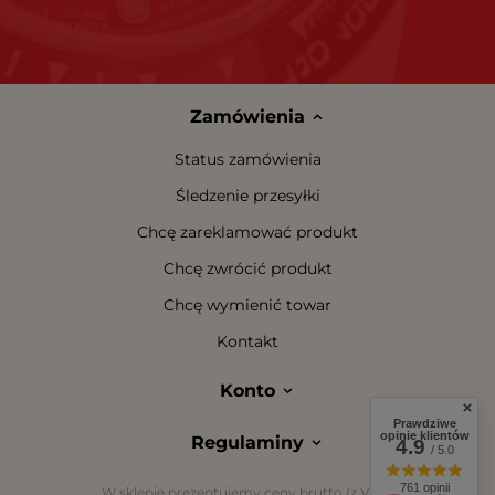
Zamówienia
Status zamówienia
Śledzenie przesyłki
Chcę zareklamować produkt
Chcę zwrócić produkt
Chcę wymienić towar
Kontakt
Konto
Prawdziwe
opinie klientów
Regulaminy
4.9
/ 5.0
761 opinii
W sklepie prezentujemy ceny brutto (z VAT).