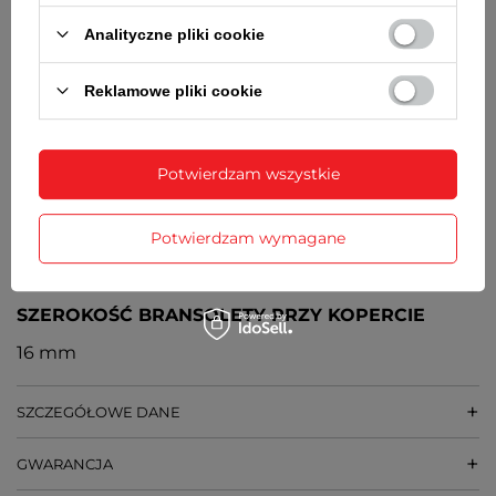
Orientacyjny czas działania zegarka bez
Analityczne pliki cookie
konieczności wymiany baterii - 2 lata
MECHANIZM
Reklamowe pliki cookie
Kwarcowy
ŚREDNICA KOPERTY
Potwierdzam wszystkie
32 mm
Potwierdzam wymagane
GRUBOŚĆ KOPERTY
7 mm
SZEROKOŚĆ BRANSOLETY PRZY KOPERCIE
16 mm
SZCZEGÓŁOWE DANE
GWARANCJA