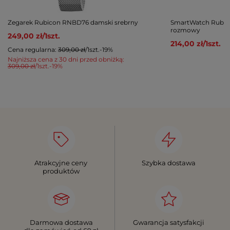
Zegarek Rubicon RNBD76 damski srebrny
SmartWatch Rubic
rozmowy
249,00 zł
/
1
szt.
214,00 zł
/
1
szt.
Cena regularna:
309,00 zł
/
1
szt.
-19%
Najniższa cena z 30 dni przed obniżką:
309,00 zł
/
1
szt.
-19%
Atrakcyjne ceny
Szybka dostawa
produktów
Darmowa dostawa
Gwarancja satysfakcji