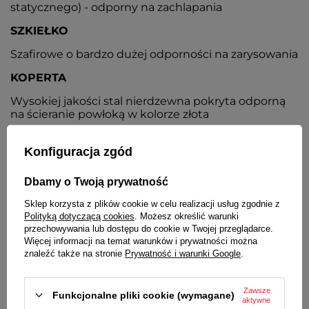
statycznego) - odporny na zachlapania
SZKIEŁKO
Szafirowe o bardzo dużej odporności na zarysowania
KOPERTA
Wysokiej jakości stal nierdzewna pokryta odporną
na ścieranie powłoką w kolorze złota
TARCZA
Konfiguracja zgód
Kolor srebrny, wskazówki w kolorze koperty
Dbamy o Twoją prywatność
BRANSOLETA
Sklep korzysta z plików cookie w celu realizacji usług zgodnie z
Stalowa nierdzewna pokryta powłoką w kolorze
Polityką dotyczącą cookies
. Możesz określić warunki
złota, typu mesh
przechowywania lub dostępu do cookie w Twojej przeglądarce.
Więcej informacji na temat warunków i prywatności można
ZAPIĘCIE
znaleźć także na stronie
Prywatność i warunki Google
.
Z możliwością samodzielnej regulacji i
zabezpieczeniem
Zawsze
Funkcjonalne pliki cookie (wymagane)
aktywne
BATERIA