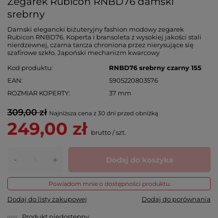
Zegarek Rubicon RNBD76 damski
srebrny
Damski elegancki biżuteryjny fashion modowy zegarek
Rubicon RNBD76. Koperta i bransoleta z wysokiej jakości stali
nierdzewnej, czarna tarcza chroniona przez nierysujące się
szafirowe szkło. Japoński mechanizm kwarcowy
Kod produktu
RNBD76 srebrny czarny 155
EAN
5905220803576
ROZMIAR KOPERTY
37 mm
309,00 zł
Najniższa cena z 30 dni przed obniżką
249,00 zł
brutto
/
szt.
-
Dodaj do koszyka
+
Powiadom mnie o dostępności produktu
Dodaj do listy zakupowej
Dodaj do porównania
Produkt niedostępny