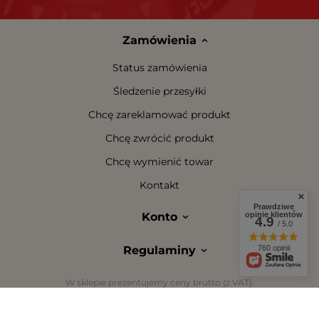
Zamówienia
Status zamówienia
Śledzenie przesyłki
Chcę zareklamować produkt
Chcę zwrócić produkt
Chcę wymienić towar
Kontakt
Prawdziwe
opinie klientów
Konto
4.9
/ 5.0
760 opinii
Regulaminy
W sklepie prezentujemy ceny brutto (z VAT).