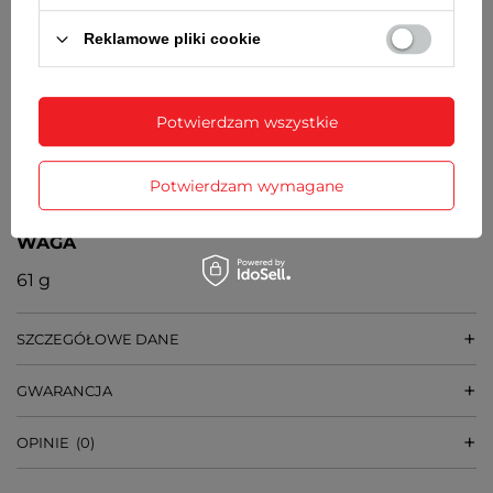
ŚREDNICA KOPERTY
Reklamowe pliki cookie
37 mm
GRUBOŚĆ KOPERTY
Potwierdzam wszystkie
7 mm
SZEROKOŚĆ BRANSOLETY PRZY KOPERCIE
Potwierdzam wymagane
18 mm
WAGA
61 g
SZCZEGÓŁOWE DANE
GWARANCJA
OPINIE
(0)