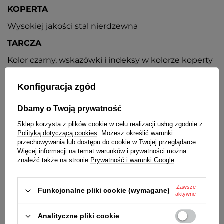
KOPERTA
Wysokiej jakości stal nierdzewna
TARCZA
Kolor czarny, wskazówki i indeksy w kolorze koperty
BRANSOLETA
Konfiguracja zgód
Wysokiej jakości stal nierdzewna, typu mesh
Dbamy o Twoją prywatność
ZAPIĘCIE
Sklep korzysta z plików cookie w celu realizacji usług zgodnie z
Z możliwością samodzielnej regulacji i
Polityką dotyczącą cookies
. Możesz określić warunki
zabezpieczeniem
przechowywania lub dostępu do cookie w Twojej przeglądarce.
Więcej informacji na temat warunków i prywatności można
BATERIA
znaleźć także na stronie
Prywatność i warunki Google
.
Orientacyjny czas działania zegarka bez
konieczności wymiany baterii - 2 lata
Zawsze
Funkcjonalne pliki cookie (wymagane)
aktywne
MECHANIZM
Kwarcowy
Analityczne pliki cookie