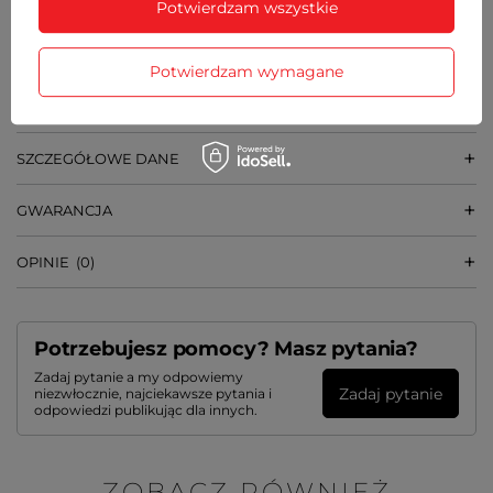
2 baterie typu AA (LR6) - jedna do prawidłowej
Potwierdzam wszystkie
pracy zegara, jedna do wahadła
WYMIARY
Potwierdzam wymagane
23 cm x 60 cm x 5,5 cm [szer x wys x gł]
SZCZEGÓŁOWE DANE
GWARANCJA
OPINIE
(0)
Potrzebujesz pomocy? Masz pytania?
Zadaj pytanie a my odpowiemy
Zadaj pytanie
niezwłocznie, najciekawsze pytania i
odpowiedzi publikując dla innych.
ZOBACZ RÓWNIEŻ