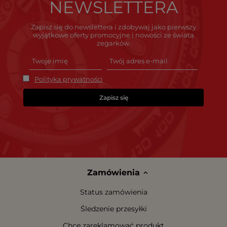
NEWSLETTERA
Zapisz się do newslettera i zdobywaj jako pierwszy
wyjątkowe oferty promocyjne i nowości ze świata
zegarków.
Polityka prywatności
Zapisz się
Zamówienia
Status zamówienia
Śledzenie przesyłki
Chcę zareklamować produkt