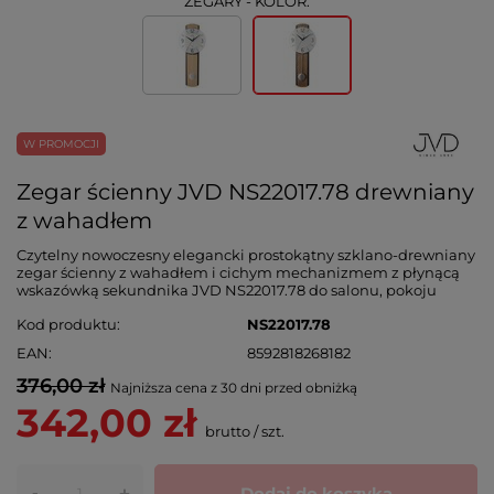
ZEGARY - KOLOR:
W PROMOCJI
Zegar ścienny JVD NS22017.78 drewniany
z wahadłem
Czytelny nowoczesny elegancki prostokątny szklano-drewniany
zegar ścienny z wahadłem i cichym mechanizmem z płynącą
wskazówką sekundnika JVD NS22017.78 do salonu, pokoju
Kod produktu
NS22017.78
EAN
8592818268182
376,00 zł
Najniższa cena z 30 dni przed obniżką
342,00 zł
brutto
/
szt.
-
Dodaj do koszyka