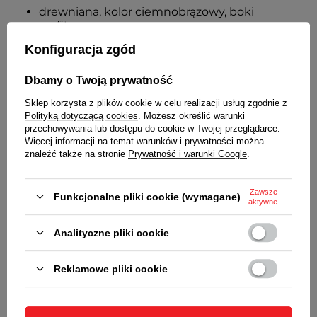
drewniana, kolor ciemnobrązowy, boki
grafitowe
tarcza szklana
Konfiguracja zgód
szkło matowe, mleczne
FORMAT WYŚWIETLANIA GODZINY
Dbamy o Twoją prywatność
12-godzinny
Sklep korzysta z plików cookie w celu realizacji usług zgodnie z
Polityką dotyczącą cookies
. Możesz określić warunki
WSKAZÓWKI
przechowywania lub dostępu do cookie w Twojej przeglądarce.
Więcej informacji na temat warunków i prywatności można
czarne aluminiowe, nad szkłem
znaleźć także na stronie
Prywatność i warunki Google
.
CYFRY
Zawsze
arabskie, kolor czarny
Funkcjonalne pliki cookie (wymagane)
aktywne
MECHANIZM
Analityczne pliki cookie
kwarcowy
cichy, z płynącym sekundnikiem
Reklamowe pliki cookie
z wahadłem
ZASILANIE