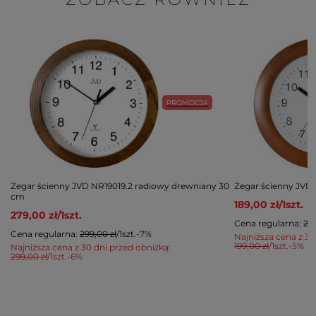
PROMOCJA
Zegar ścienny JVD NR19019.2 radiowy drewniany 30
Zegar ścienny JVD
cm
189,00 zł
/
1
szt.
279,00 zł
/
1
szt.
Cena regularna:
263
Cena regularna:
299,00 zł
/
1
szt.
-7%
Najniższa cena z 30
199,00 zł
/
1
szt.
-5%
Najniższa cena z 30 dni przed obniżką:
299,00 zł
/
1
szt.
-6%