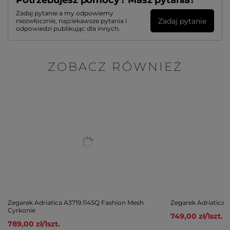
Potrzebujesz pomocy? Masz pytania?
Zadaj pytanie a my odpowiemy
Zadaj pytanie
niezwłocznie, najciekawsze pytania i
odpowiedzi publikując dla innych.
ZOBACZ RÓWNIEŻ
Zegarek Adriatica A3719.114SQ Fashion Mesh
Zegarek Adriatica 
Cyrkonie
749,00 zł
/
1
szt.
789,00 zł
/
1
szt.