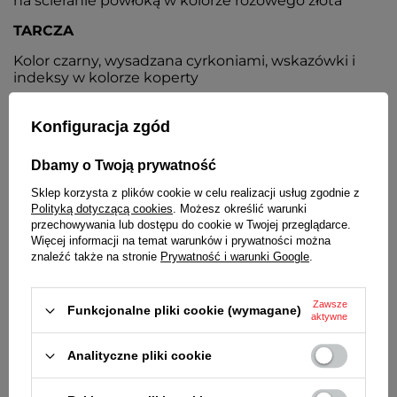
na ścieranie powłoką w kolorze różowego złota
TARCZA
Kolor czarny, wysadzana cyrkoniami, wskazówki i
indeksy w kolorze koperty
BRANSOLETA
Konfiguracja zgód
Wysokiej jakości stal nierdzewna, pokryta odporną
na ścieranie powłoką w kolorze różowego zlota
Dbamy o Twoją prywatność
ZAPIĘCIE
Sklep korzysta z plików cookie w celu realizacji usług zgodnie z
Polityką dotyczącą cookies
. Możesz określić warunki
Motylkowe z zabezpieczeniem
przechowywania lub dostępu do cookie w Twojej przeglądarce.
Więcej informacji na temat warunków i prywatności można
BATERIA
znaleźć także na stronie
Prywatność i warunki Google
.
Orientacyjny czas działania zegarka bez
konieczności wymiany baterii - 3 lata
Zawsze
Funkcjonalne pliki cookie (wymagane)
aktywne
ŚREDNICA KOPERTY
34 mm
Analityczne pliki cookie
GRUBOŚĆ KOPERTY