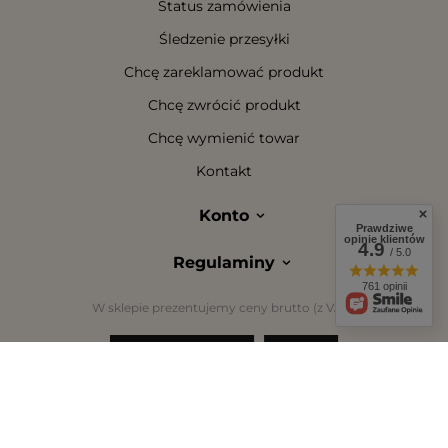
Status zamówienia
Śledzenie przesyłki
Chcę zareklamować produkt
Chcę zwrócić produkt
Chcę wymienić towar
Kontakt
Konto
Prawdziwe
opinie klientów
4.9
/ 5.0
Regulaminy
761 opinii
W sklepie prezentujemy ceny brutto (z VAT).