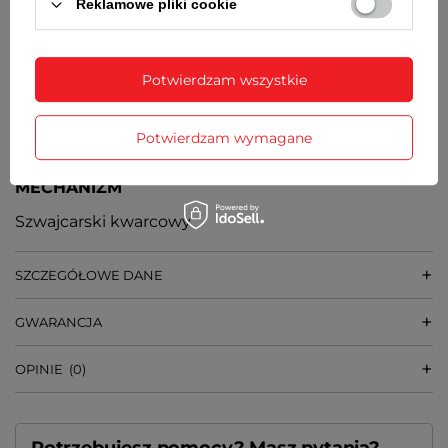
Reklamowe pliki cookie
8 mm
SZEROKOŚĆ BRANSOLETY PRZY KOPERCIE
Potwierdzam wszystkie
14 mm
WAGA
Potwierdzam wymagane
72 g
MECHANIZM
Szwajcarski kwarcowy
SZCZEGÓŁOWE DANE
GWARANCJA
OPINIE
(0)