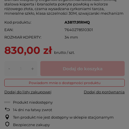
stalowa koperta i bransoleta pokryte powłoką w kolorze
różowego złota, czarna wysadzana cyrkoniami tarcza,
mineralne szkło, klasa szczelności 30M, szwajcarski mechanizm
Kod produktu
A3817.91RMQ
EAN
7640278510301
ROZMIAR KOPERTY
34 mm
830,00 zł
brutto
/
szt.
-
Dodaj do koszyka
+
Powiadom mnie o dostępności produktu
Dodaj do listy zakupowej
Dodaj do porównania
Produkt niedostępny
14
dni na łatwy zwrot
Ten produkt nie jest dostępny w sklepie stacjonarnym
Bezpieczne zakupy