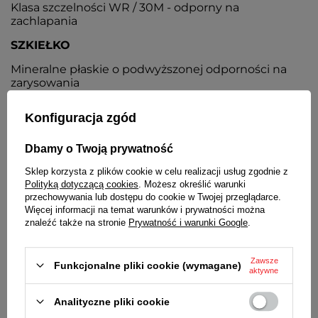
Klasa szczelności WR / 30M - odporny na
zachlapania
SZKIEŁKO
Mineralne płaskie o podwyższonej odporności na
zarysowania
KOPERTA
Konfiguracja zgód
Wysokiej jakości stal nierdzewna
Dbamy o Twoją prywatność
TARCZA
Sklep korzysta z plików cookie w celu realizacji usług zgodnie z
Kolor niebieski, z masy perłowej, wskazówki i
Polityką dotyczącą cookies
. Możesz określić warunki
indeksy w kolorze koperty
przechowywania lub dostępu do cookie w Twojej przeglądarce.
Więcej informacji na temat warunków i prywatności można
BRANSOLETA
znaleźć także na stronie
Prywatność i warunki Google
.
Wysokiej jakości stal nierdzewna, typu mesh
(siatkowa)
Zawsze
Funkcjonalne pliki cookie (wymagane)
aktywne
ZAPIĘCIE
Analityczne pliki cookie
Z regulacją i zabezpieczeniem