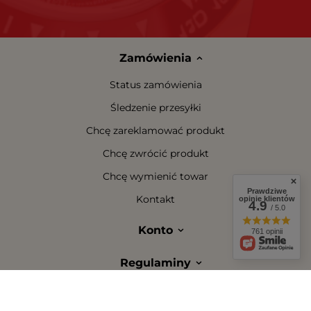
Zamówienia
Status zamówienia
Śledzenie przesyłki
Chcę zareklamować produkt
Chcę zwrócić produkt
Chcę wymienić towar
Prawdziwe
Kontakt
opinie klientów
4.9
/ 5.0
Konto
761 opinii
Regulaminy
W sklepie prezentujemy ceny brutto (z VAT).