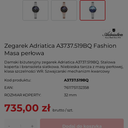
Zegarek Adriatica A3737.519BQ Fashion
Masa perłowa
Damski biżuteryjny zegarek Adriatica A3737.519BQ. Stalowa
koperta i bransoleta siatkowa. Niebieska tarcza z masy perłowej,
klasa szczelności WR. Szwajcarski mechanizm kwarcowy
Kod produktu
A3737.519BQ
EAN
7611751132358
ROZMIAR KOPERTY
32 mm
735,00 zł
brutto
/
szt.
-
Dodaj do koszyka
+