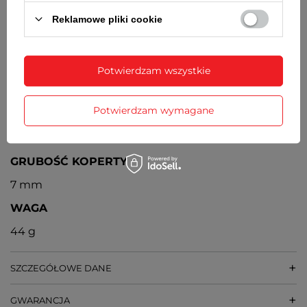
BATERIA
Reklamowe pliki cookie
Orientacyjny czas działania zegarka bez
konieczności wymiany baterii - 3 lata
MECHANIZM
Potwierdzam wszystkie
Szwajcarski kwarcowy ETA F04
Potwierdzam wymagane
ŚREDNICA KOPERTY
32 mm
GRUBOŚĆ KOPERTY
7 mm
WAGA
44 g
SZCZEGÓŁOWE DANE
GWARANCJA