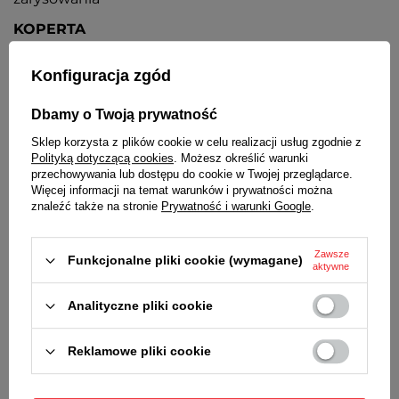
KOPERTA
Wysokiej jakości stal nierdzewna
Konfiguracja zgód
TARCZA
Dbamy o Twoją prywatność
Czarna, wskazówki i indeksy w kolorze koperty
Sklep korzysta z plików cookie w celu realizacji usług zgodnie z
BRANSOLETA
Polityką dotyczącą cookies
. Możesz określić warunki
przechowywania lub dostępu do cookie w Twojej przeglądarce.
Wysokiej jakości stal nierdzewna
Więcej informacji na temat warunków i prywatności można
znaleźć także na stronie
Prywatność i warunki Google
.
ZAPIĘCIE
Z możliwością regulacji i zabezpieczeniem
Zawsze
Funkcjonalne pliki cookie (wymagane)
aktywne
BATERIA
Orientacyjny czas działania zegarka bez
Analityczne pliki cookie
konieczności wymiany baterii - 3 lata
ŚREDNICA KOPERTY
Reklamowe pliki cookie
28 mm