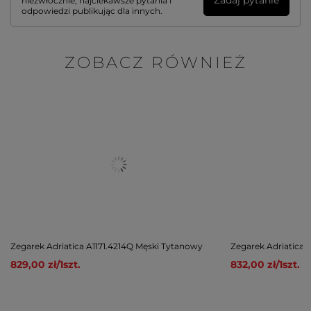
Zadaj pytanie
niezwłocznie, najciekawsze pytania i
odpowiedzi publikując dla innych.
ZOBACZ RÓWNIEŻ
Zegarek Adriatica A1171.4214Q Męski Tytanowy
Zegarek Adriatica 
829,00 zł
/
1
szt.
832,00 zł
/
1
szt.