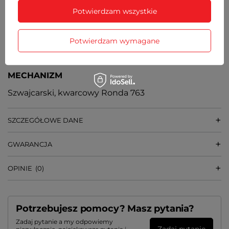
GRUBOŚĆ KOPERTY
Potwierdzam wszystkie
7 mm
WAGA
Potwierdzam wymagane
32 g
MECHANIZM
Szwajcarski, kwarcowy Ronda 763
SZCZEGÓŁOWE DANE
GWARANCJA
OPINIE
(0)
Potrzebujesz pomocy? Masz pytania?
Zadaj pytanie a my odpowiemy