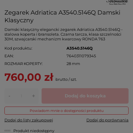
Zegarek Adriatica A3540.5146Q Damski
Klasyczny
Damski klasyczny elegancki zegarek Adriatica A3540.5146Q -
stalowa koperta i bransoleta. Czarna tarcza, klasa szczelności
30M, szwajcarski mechanizm kwarcowy RONDA 763
Kod produktu
A3540.5146Q
EAN
7640311079345
ROZMIAR KOPERTY
28 mm
760,00 zł
brutto
/
szt.
-
Dodaj do koszyka
+
Powiadom mnie o dostępności produktu
Dodaj do listy zakupowej
Dodaj do porównania
Produkt niedostępny