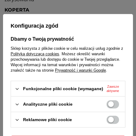
KOPERTA
Wysokiej jakości stal nierdzewna
Konfiguracja zgód
TARCZA
Dbamy o Twoją prywatność
Czarna, wskazówki i indeksy w kolorze koperty
Sklep korzysta z plików cookie w celu realizacji usług zgodnie z
BRANSOLETA
Polityką dotyczącą cookies
. Możesz określić warunki
przechowywania lub dostępu do cookie w Twojej przeglądarce.
Wysokiej jakości stal nierdzewna
Więcej informacji na temat warunków i prywatności można
znaleźć także na stronie
Prywatność i warunki Google
.
ZAPIĘCIE
Z możliwością regulacji i zabezpieczeniem
Zawsze
Funkcjonalne pliki cookie (wymagane)
aktywne
BATERIA
Orientacyjny czas działania zegarka bez
Analityczne pliki cookie
konieczności wymiany baterii - 3 lata
ŚREDNICA KOPERTY
Reklamowe pliki cookie
28 mm