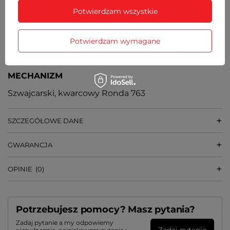
GRUBOŚĆ KOPERTY
Potwierdzam wszystkie
7 mm
WAGA
Potwierdzam wymagane
32 g
MECHANIZM
Szwajcarski, kwarcowy Ronda 763
SZCZEGÓŁOWE DANE
GWARANCJA
OPINIE
(0)
Potrzebujesz pomocy? Masz pytania?
Zadaj pytanie a my odpowiemy