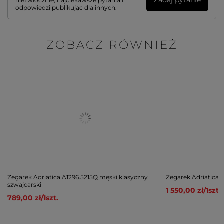
Zadaj pytanie
niezwłocznie, najciekawsze pytania i
odpowiedzi publikując dla innych.
ZOBACZ RÓWNIEŻ
Zegarek Adriatica A1296.5215Q męski klasyczny
Zegarek Adriatica 
szwajcarski
1 550,00 zł
/
1
szt.
789,00 zł
/
1
szt.