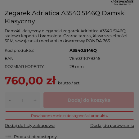
Zegarek Adriatica A3540.5146Q Damski
Klasyczny
Damski klasyczny elegancki zegarek Adriatica A3540.5146Q -
stalowa koperta i bransoleta. Czarna tarcza, klasa szczelności
30M, szwajcarski mechanizm kwarcowy RONDA 763
Kod produktu
A3540.5146Q
EAN
7640311079345
ROZMIAR KOPERTY
28 mm
760,00 zł
brutto
/
szt.
-
Dodaj do koszyka
+
Powiadom mnie o dostępności produktu
Dodaj do listy zakupowej
Dodaj do porównania
Produkt niedostępny