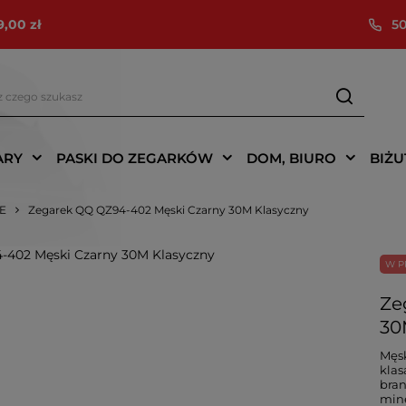
9,00 zł
50
ARY
PASKI DO ZEGARKÓW
DOM, BIURO
BIŻU
IE
Zegarek QQ QZ94-402 Męski Czarny 30M Klasyczny
W P
Ze
30
Męsk
klas
bran
mine