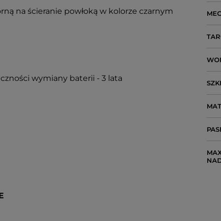
rną na ścieranie powłoką w kolorze czarnym
ME
TAR
WO
czności wymiany baterii - 3 lata
SZK
MAT
PAS
MAX
NA
E