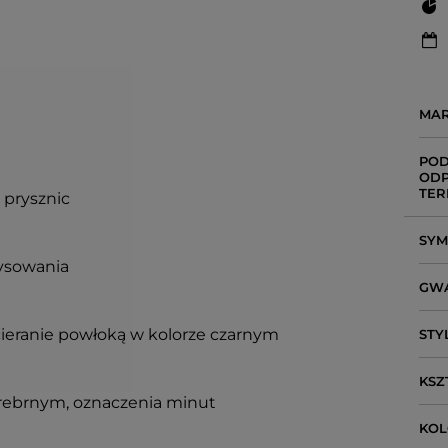
MA
POD
ODP
TER
 prysznic
SY
rysowania
GW
ieranie powłoką w kolorze czarnym
STY
KSZ
 srebrnym, oznaczenia minut
KO