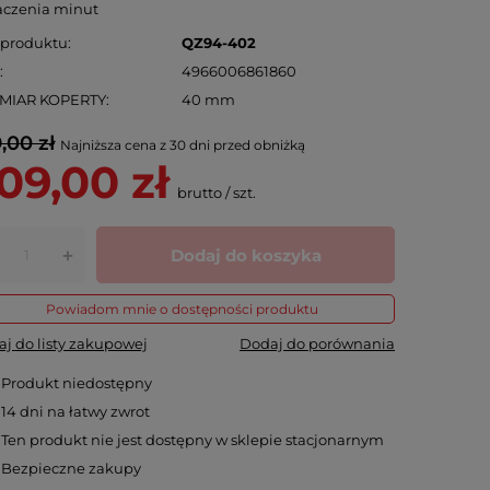
aczenia minut
 produktu
QZ94-402
N
4966006861860
MIAR KOPERTY
40 mm
,00 zł
Najniższa cena z 30 dni przed obniżką
09,00 zł
brutto
/
szt.
Dodaj do koszyka
+
Powiadom mnie o dostępności produktu
j do listy zakupowej
Dodaj do porównania
Produkt niedostępny
14
dni na łatwy zwrot
Ten produkt nie jest dostępny w sklepie stacjonarnym
Bezpieczne zakupy