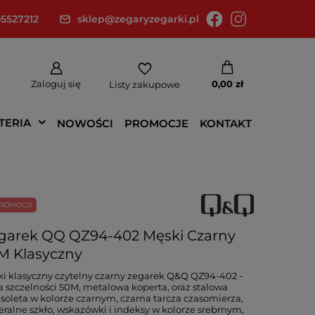
5527212
sklep@zegaryzegarki.pl
Zaloguj się
0,00 zł
Listy zakupowe
TERIA
NOWOŚCI
PROMOCJE
KONTAKT
ROMOCJI
garek QQ QZ94-402 Męski Czarny
M Klasyczny
i klasyczny czytelny czarny zegarek Q&Q QZ94-402 -
a szczelności 50M, metalowa koperta, oraz stalowa
soleta w kolorze czarnym, czarna tarcza czasomierza,
ralne szkło, wskazówki i indeksy w kolorze srebrnym,