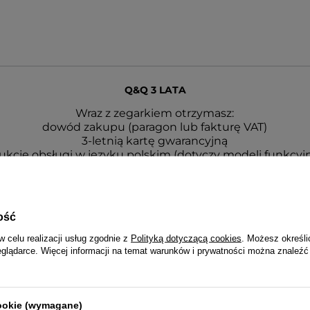
Q&Q 3 LATA
Wraz z zegarkiem otrzymasz:
dowód zakupu (paragon lub fakturę VAT)
3-letnią kartę gwarancyjną
rukcję obsługi w języku polskim (dotyczy modeli funkcyj
opakowanie - puszka lub pudełko Q&Q
ość
w celu realizacji usług zgodnie z
Polityką dotyczącą cookies
. Możesz określi
eglądarce. Więcej informacji na temat warunków i prywatności można znaleźć
cookie (wymagane)