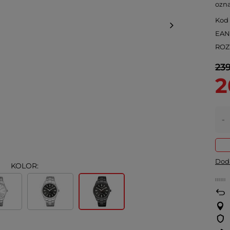
ozn
Kod
EA
ROZ
239
2
-
Doda
KOLOR: