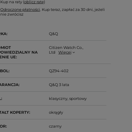
Kup na raty (
oblicz ratę
)
Odroczone płatności
. Kup teraz, zapłać za 30 dni, jeżeli
nie zwrócisz
RKA
Q&Q
MIOT
Citizen Watch Co.,
OWIEDZIALNY NA
Ltd
Więcej
ENIE UE
MBOL
QZ94-402
ARANCJA
Q&Q 3 lata
L
klasyczny
sportowy
TAŁT KOPERTY
okrągły
LOR
czarny