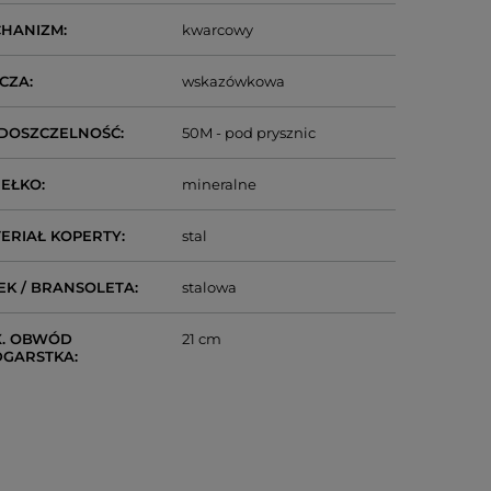
CHANIZM
kwarcowy
CZA
wskazówkowa
DOSZCZELNOŚĆ
50M - pod prysznic
IEŁKO
mineralne
ERIAŁ KOPERTY
stal
EK / BRANSOLETA
stalowa
. OBWÓD
21 cm
DGARSTKA