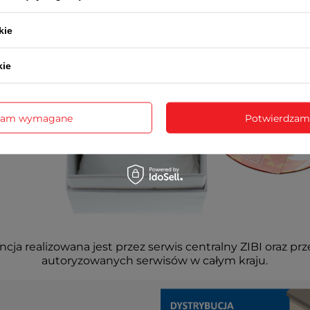
kie
kie
zam wymagane
Potwierdzam
cja realizowana jest przez serwis centralny ZIBI oraz prz
autoryzowanych serwisów w całym kraju.