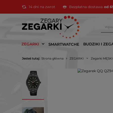
14 dni na zwrot
Bezpłatna dostawa
od 6
ZEGARKI
BUDZIKI I ZEG
SMARTWATCHE
Jesteś tutaj:
Strona główna
ZEGARKI
Zegarki MĘSK