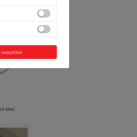
 wszystkie
ez sieć