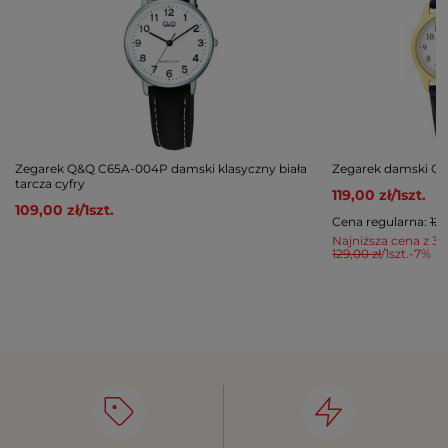
Zegarek Q&Q C65A-004P damski klasyczny biała
Zegarek damski Q&
tarcza cyfry
119,00 zł
/
1
szt.
109,00 zł
/
1
szt.
Cena regularna:
129
Najniższa cena z 30
129,00 zł
/
1
szt.
-7%