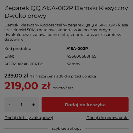
Zegarek QQ A15A-002P Damski Klasyczny
Dwukolorowy
Damski klasyczny wodoszczelny zegarek Q&Q A15A-002P - klasa
szczelności 50M, metalowa koperta w kolorze srebrnym,
dwukolorowa stalowa bransoleta, srebrna tarcza czasomierza,
datownik
Kod produktu
A15A-002P
EAN
4966006881165
ROZMIAR KOPERTY
32 mm
239,00 zł
Najniższa cena z 30 dni przed obniżką
219,00 zł
brutto
/
szt.
-
Dodaj do koszyka
+
Dodaj do listy zakupowej
Dodaj do porównania
Szybkie zakupy