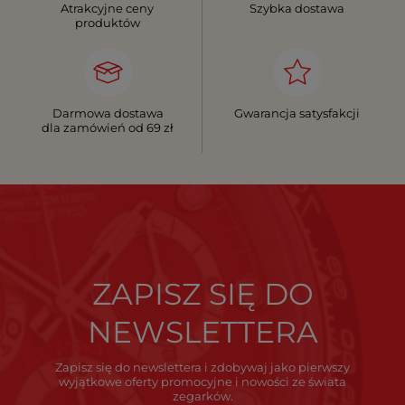
Atrakcyjne ceny
Szybka dostawa
produktów
Darmowa dostawa
Gwarancja satysfakcji
dla zamówień od 69 zł
ZAPISZ SIĘ DO
NEWSLETTERA
Zapisz się do newslettera i zdobywaj jako pierwszy
wyjątkowe oferty promocyjne i nowości ze świata
zegarków.