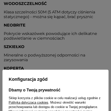
WODOSZCZELNOŚĆ
Klasa szczelności 50M (5 ATM dotyczy ciśnienia
statycznego) - można się kąpać, brać prysznic
NEOBRITE
Pokrycie wskazówek powodujące ich delikatne
podświetlanie w ciemnościach
SZKIEŁKO
Mineralne o podwyższonej odporności na
zarysowania
KOPERTA
Metalowa nierdzewna
Konfiguracja zgód
TARCZA
Dbamy o Twoją prywatność
Kolor srebrny, wskazówki i indeksy w kolorze złotym
Sklep korzysta z plików cookie w celu realizacji usług zgodnie z
BRANSOLETA
Polityką dotyczącą cookies
. Możesz określić warunki
przechowywania lub dostępu do cookie w Twojej przeglądarce.
Stalowa, nierdzewna, dwukolorowa